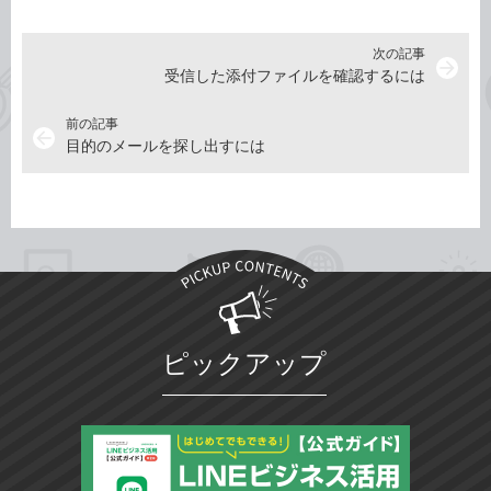
次の記事
arrow_forward
受信した添付ファイルを確認するには
前の記事
arrow_back
目的のメールを探し出すには
ピックアップ