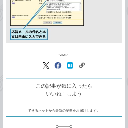
SHARE
記事をシェアする
リ
X（旧
Facebook
は
ン
Twitter）
で
て
ク
で
シ
な
を
シ
ェ
ブ
この記事が気に入ったら
コ
ェ
ア
ッ
いいね！しよう
ピ
ア
ク
ー
マ
ー
ク
できるネットから最新の記事をお届けします。
に
追
加