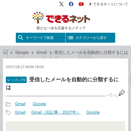
できるネットについて
X（旧
Facebook
YouTube
Twitter）
新たな一歩を応援するメディア
キーワードで検索
カテゴリーから探す
Google
Gmail
受信したメールを自動的に分類するには
で
き
2007.08.27 MON 19:00
る
ネ
受信したメールを自動的に分類するに
レッスン15
ッ
は
ト
Gmail
Google
記
Gmail
Gmail（旧記事：2007年）
Google
事
記
カ
事
テ