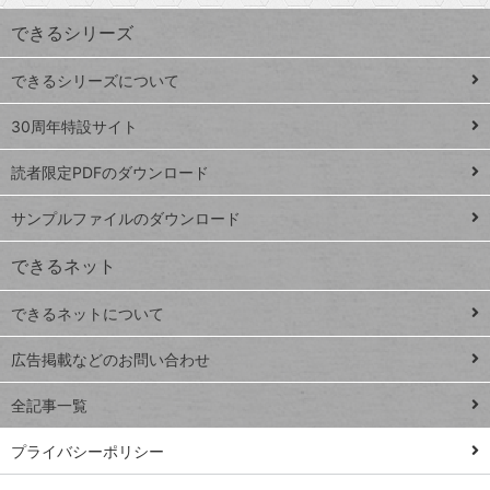
ワ
できるシリーズ
ー
ド
できるシリーズについて
Google
ト
スプレ
ッ
30周年特設サイト
ッドシ
プ
読者限定PDFのダウンロード
ート
ペ
iPhone
ー
サンプルファイルのダウンロード
VLOOKUP
ジ
できるネット
連載
できるネットについて
Excel Q&A
close
閉じ
トイアンナ流仕
広告掲載などのお問い合わせ
る
事術
全記事一覧
PowerAutomate
ではじめる業務
プライバシーポリシー
の完全自動化