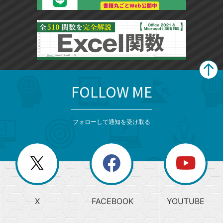
FOLLOW ME
search
format_list_bulleted
検
カ
検
カ
索
テ
メ
ゴ
索
テ
ニ
リ
フォローして通知を受け取る
ゴ
ュ
ー
ー
一
リ
を
覧
閉
を
ー
じ
閉
か
る
じ
る
search
ら
急
X
FACEBOOK
YOUTUBE
探
上
検
昇
索
す