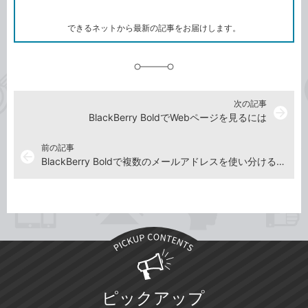
ー
ー
ク
できるネットから最新の記事をお届けします。
に
追
加
次の記事
arrow_forward
BlackBerry BoldでWebページを見るには
前の記事
arrow_back
BlackBerry Boldで複数のメールアドレスを使い分けるには
ピックアップ