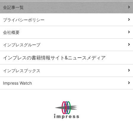
事術
全記事一覧
PowerAutomate
ではじめる業務
プライバシーポリシー
の完全自動化
会社概要
AI議事録作成術
Windows 11
インプレスグループ
Q&A
インプレスの書籍情報サイト&ニュースメディア
Teams踏み込み
活用術
インプレスブックス
Excel講師の仕事
Impress Watch
術
エクセル時短
パワポ時短
Windows Tips
神保町ペロリ旅
俺のメルカリ