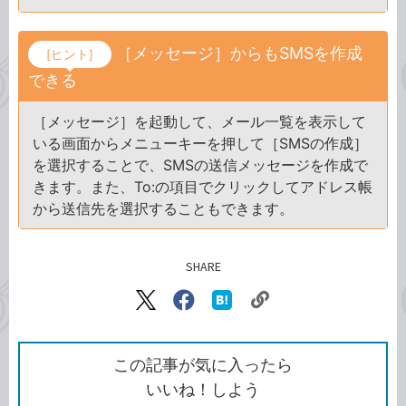
［メッセージ］からもSMSを作成
[ヒント]
できる
［メッセージ］を起動して、メール一覧を表示して
いる画面からメニューキーを押して［SMSの作成］
を選択することで、SMSの送信メッセージを作成で
きます。また、To:の項目でクリックしてアドレス帳
から送信先を選択することもできます。
SHARE
記事をシェアする
リ
X（旧
Facebook
は
ン
Twitter）
で
て
ク
で
シ
な
を
シ
ェ
ブ
この記事が気に入ったら
コ
ェ
ア
ッ
いいね！しよう
ピ
ア
ク
マ