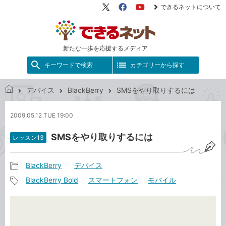
できるネットについて
X（旧
Facebook
YouTube
Twitter）
新たな一歩を応援するメディア
キーワードで検索
カテゴリーから探す
デバイス
BlackBerry
SMSをやり取りするには
で
き
2009.05.12 TUE 19:00
る
ネ
SMSをやり取りするには
レッスン13
ッ
ト
BlackBerry
デバイス
記
BlackBerry Bold
スマートフォン
モバイル
事
記
カ
事
テ
タ
ゴ
グ