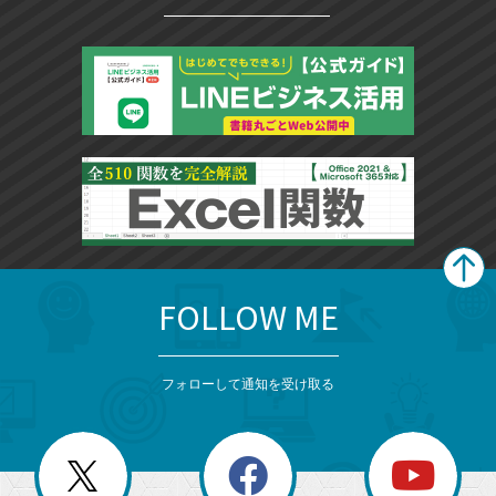
FOLLOW ME
search
format_list_bulleted
検
カ
検
カ
索
テ
メ
ゴ
索
テ
ニ
リ
フォローして通知を受け取る
ゴ
ュ
ー
ー
一
リ
を
覧
閉
を
ー
じ
閉