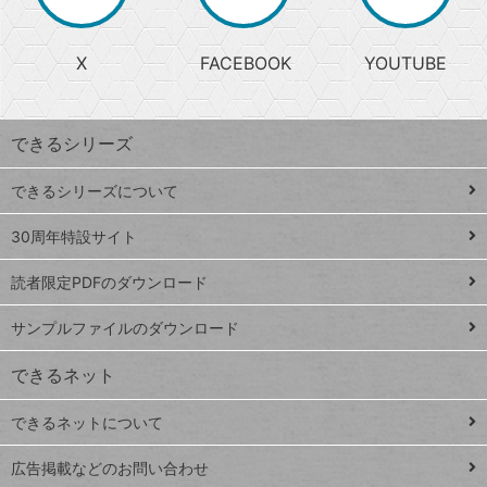
か
る
じ
る
search
ら
急
X
FACEBOOK
YOUTUBE
探
上
検
昇
索
す
ワ
できるシリーズ
ー
ド
できるシリーズについて
Google
ト
スプレ
ッ
30周年特設サイト
ッドシ
プ
読者限定PDFのダウンロード
ート
ペ
iPhone
ー
サンプルファイルのダウンロード
VLOOKUP
ジ
できるネット
連載
できるネットについて
Excel Q&A
close
閉じ
トイアンナ流仕
広告掲載などのお問い合わせ
る