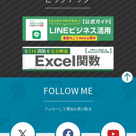
FOLLOW ME
search
format_list_bulleted
検
カ
検
カ
索
テ
メ
ゴ
索
テ
ニ
リ
フォローして通知を受け取る
ゴ
ュ
ー
ー
一
リ
を
覧
閉
を
ー