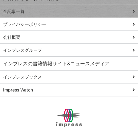
る
事術
全記事一覧
PowerAutomate
ではじめる業務
プライバシーポリシー
の完全自動化
会社概要
AI議事録作成術
Windows 11
インプレスグループ
Q&A
インプレスの書籍情報サイト&ニュースメディア
Teams踏み込み
活用術
インプレスブックス
Excel講師の仕事
Impress Watch
術
エクセル時短
パワポ時短
Windows Tips
神保町ペロリ旅