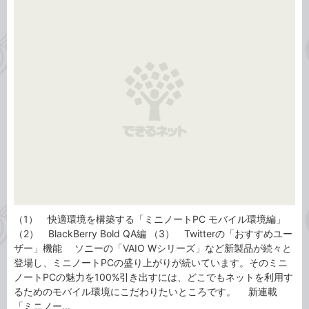
事
テ
タ
ゴ
グ
リ
（1） 快適環境を構築する「ミニノートPC モバイル環境編」
（2） BlackBerry Bold QA編 （3） Twitterの「おすすめユー
ザー」機能 ソニーの「VAIO Wシリーズ」など新製品が続々と
登場し、ミニノートPCの盛り上がりが続いています。そのミニ
ノートPCの魅力を100%引き出すには、どこでもネットを利用す
るためのモバイル環境にこだわりたいところです。 新連載
「ミニノー...