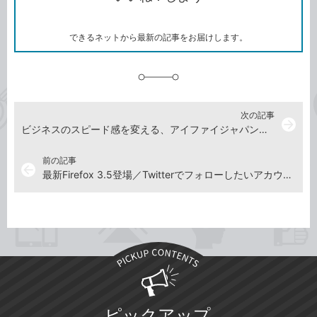
ー
マ
ー
ク
できるネットから最新の記事をお届けします。
に
追
加
次の記事
arrow_forward
ビジネスのスピード感を変える、アイファイジャパンの「Eye-Fi」活用仕事術
前の記事
arrow_back
最新Firefox 3.5登場／Twitterでフォローしたいアカウント一覧
ピックアップ