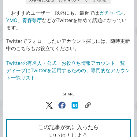
「おすすめユーザー」以外にも、最近では
ガチャピン
、
YMO
、
青森県庁
などがTwitterを始めて話題になってい
ます。
Twitterでフォローしたいアカウント探しには、随時更新
中のこちらもお役立てください。
Twitterの有名人・公式・お役立ち情報アカウント一覧
ディープにTwitterを活用するための、専門的なアカウン
ト一覧リスト
SHARE
記事をシェアする
リ
X（旧
Facebook
は
ン
Twitter）
で
て
ク
で
シ
な
を
シ
ェ
ブ
この記事が気に入ったら
コ
ェ
ア
ッ
いいね！しよう
ピ
ア
ク