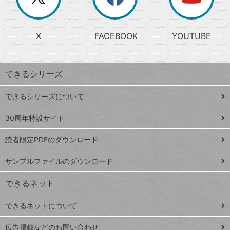
じ
閉
か
る
じ
る
search
ら
急
X
FACEBOOK
YOUTUBE
探
上
検
昇
索
す
ワ
できるシリーズ
ー
ド
できるシリーズについて
Google
ト
スプレ
ッ
30周年特設サイト
ッドシ
プ
読者限定PDFのダウンロード
ート
ペ
iPhone
ー
サンプルファイルのダウンロード
VLOOKUP
ジ
できるネット
連載
できるネットについて
Excel Q&A
close
閉じ
トイアンナ流仕
広告掲載などのお問い合わせ