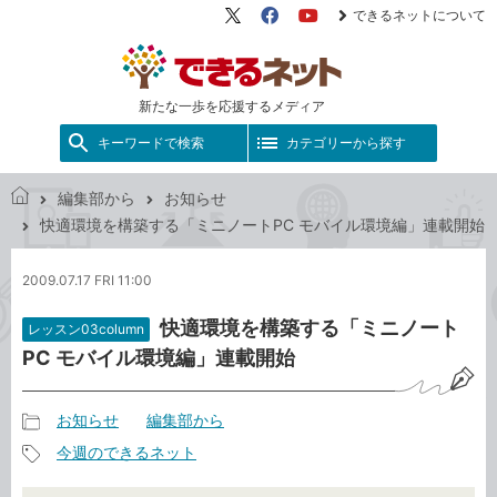
できるネットについて
X（旧
Facebook
YouTube
Twitter）
新たな一歩を応援するメディア
キーワードで検索
カテゴリーから探す
編集部から
お知らせ
で
快適環境を構築する「ミニノートPC モバイル環境編」連載開始
き
る
2009.07.17 FRI 11:00
ネ
ッ
快適環境を構築する「ミニノート
レッスン03column
ト
PC モバイル環境編」連載開始
お知らせ
編集部から
記
今週のできるネット
事
記
カ