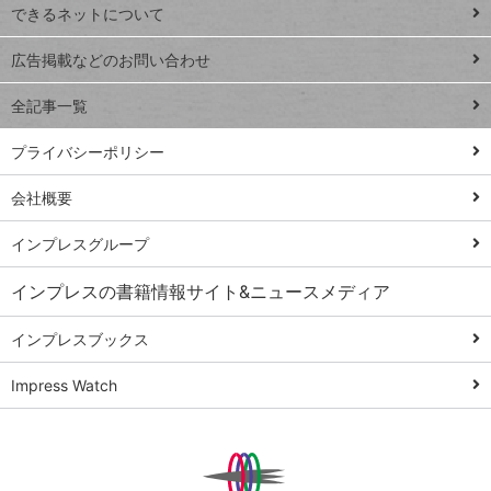
できるネットについて
Excel Q&A
close
閉じ
トイアンナ流仕
広告掲載などのお問い合わせ
る
事術
全記事一覧
PowerAutomate
ではじめる業務
プライバシーポリシー
の完全自動化
会社概要
AI議事録作成術
Windows 11
インプレスグループ
Q&A
インプレスの書籍情報サイト&ニュースメディア
Teams踏み込み
活用術
インプレスブックス
Excel講師の仕事
Impress Watch
術
エクセル時短
パワポ時短