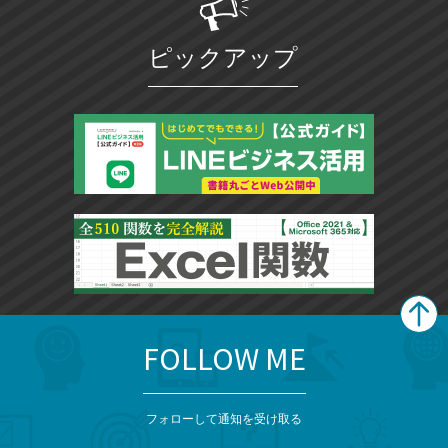
ピックアップ
FOLLOW ME
search
format_list_bulleted
検
カ
検
カ
索
テ
メ
ゴ
索
テ
ニ
リ
フォローして通知を受け取る
ゴ
ュ
ー