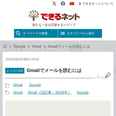
できるネットについて
X（旧
Facebook
YouTube
Twitter）
新たな一歩を応援するメディア
キーワードで検索
カテゴリーから探す
Google
Gmail
Gmailでメールを読むには
で
き
2009.09.09 WED 19:00
る
ネ
Gmailでメールを読むには
レッスン04
ッ
ト
Gmail
Google
記
Gmail
Gmail（旧記事：2009年）
Google
事
記
カ
事
テ
タ
ゴ
グ