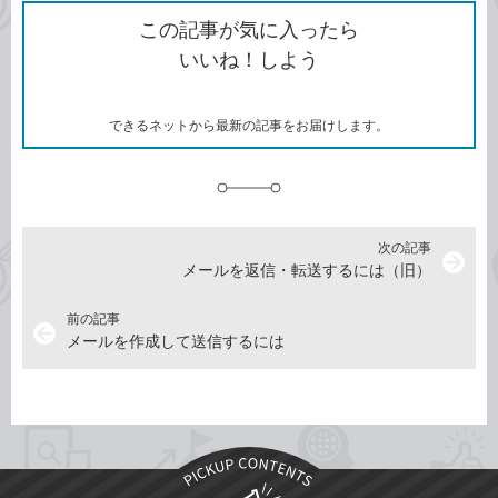
ク
を
シ
ェ
ブ
この記事が気に入ったら
コ
ェ
ア
ッ
いいね！しよう
ピ
ア
ク
ー
マ
ー
ク
できるネットから最新の記事をお届けします。
に
追
加
次の記事
arrow_forward
メールを返信・転送するには（旧）
前の記事
arrow_back
メールを作成して送信するには