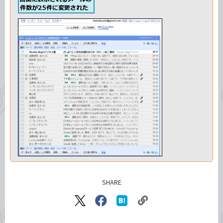
SHARE
記事をシェアする
リ
X（旧
Facebook
は
ン
Twitter）
で
て
で
シ
な