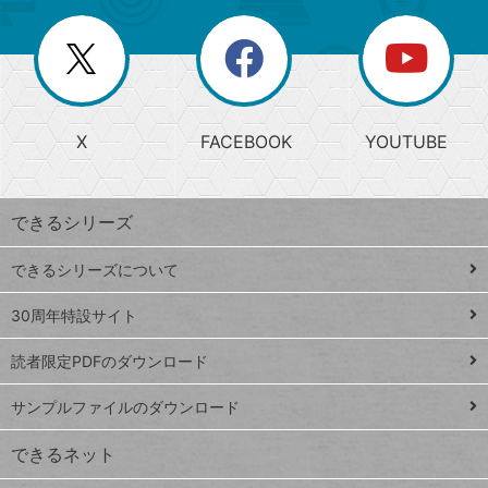
ー
一
リ
を
覧
閉
を
ー
じ
閉
か
る
じ
る
search
ら
急
X
FACEBOOK
YOUTUBE
探
上
検
昇
索
す
ワ
できるシリーズ
ー
ド
できるシリーズについて
Google
ト
スプレ
ッ
30周年特設サイト
ッドシ
プ
読者限定PDFのダウンロード
ート
ペ
iPhone
ー
サンプルファイルのダウンロード
VLOOKUP
ジ
できるネット
連載