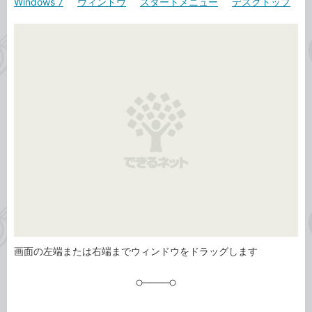
Windows 7
ウィンドウ
スタートメニュー
デスクトップ
カ
事
テ
タ
ゴ
グ
リ
画面の左端または右端までウィンドウをドラッグします