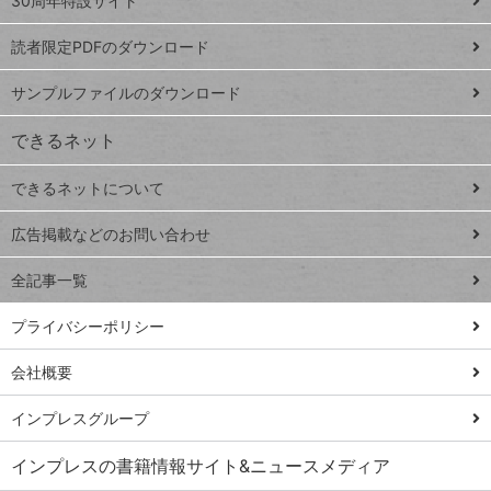
ッ
30周年特設サイト
ッドシ
プ
読者限定PDFのダウンロード
ート
ペ
iPhone
ー
サンプルファイルのダウンロード
VLOOKUP
ジ
できるネット
連載
できるネットについて
Excel Q&A
close
閉じ
トイアンナ流仕
広告掲載などのお問い合わせ
る
事術
全記事一覧
PowerAutomate
ではじめる業務
プライバシーポリシー
の完全自動化
会社概要
AI議事録作成術
Windows 11
インプレスグループ
Q&A
インプレスの書籍情報サイト&ニュースメディア
Teams踏み込み