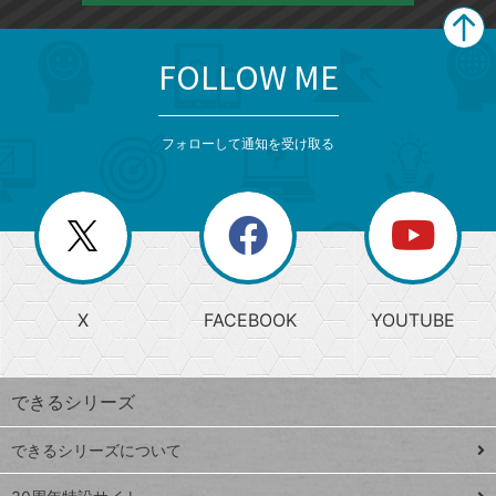
FOLLOW ME
search
format_list_bulleted
検
カ
検
カ
索
テ
メ
ゴ
索
テ
ニ
リ
フォローして通知を受け取る
ゴ
ュ
ー
ー
一
リ
を
覧
閉
を
ー
じ
閉
か
る
じ
る
search
ら
急
X
FACEBOOK
YOUTUBE
探
上
検
昇
索
す
ワ
できるシリーズ
ー
ド
できるシリーズについて
Google
ト
スプレ