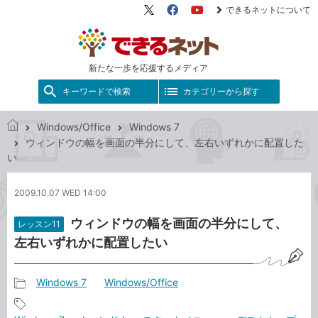
できるネットについて
X（旧
Facebook
YouTube
Twitter）
新たな一歩を応援するメディア
キーワードで検索
カテゴリーから探す
Windows/Office
Windows 7
で
ウィンドウの幅を画面の半分にして、左右いずれかに配置した
き
い
る
ネ
2009.10.07 WED 14:00
ッ
ト
ウィンドウの幅を画面の半分にして、
レッスン11
左右いずれかに配置したい
Windows 7
Windows/Office
記
事
記