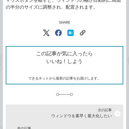
マウスボタンを離すと、ウィンドウの幅が自動的に画面
の半分のサイズに調整され、配置されます。
SHARE
記事をシェアする
リ
X（旧
Facebook
は
ン
Twitter）
で
て
ク
で
シ
な
を
シ
ェ
ブ
この記事が気に入ったら
コ
ェ
ア
ッ
いいね！しよう
ピ
ア
ク
ー
マ
ー
ク
できるネットから最新の記事をお届けします。
に
追
加
次の記事
arrow_forward
ウィンドウを素早く最大化したい
前の記事