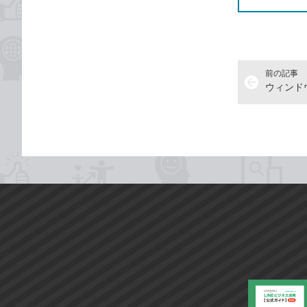
前の記事
arrow_back
ウィンド