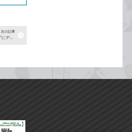
次の記事
arrow_forward
開いているウィンドウを最小化せずにデスクトップを確認したい