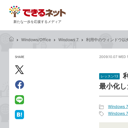
新たな一歩を応援するメディア
Windows/Office
Windows 7
利用中のウィンドウ以
で
き
る
SHARE
2009.10.07 WED 
記
ネ
事
ッ
を
X（旧
ト
シ
レッスン13
Twitter）
ェ
最小化し
で
ア
Facebook
す
シ
で
る
ェ
シ
LINE
Windows 
ア
ェ
で
記
Windows 
ア
送
は
事
記
る
て
カ
事