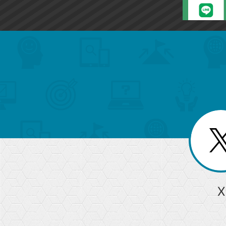
search
format_list_bulleted
検
カ
検
カ
索
テ
メ
ゴ
索
テ
ニ
リ
ュ
ー
ゴ
ー
一
を
覧
リ
閉
を
じ
閉
ー
る
じ
る
か
ら
急上昇ワード
X
探
Googleスプレッドシート
iPhone
VLOOKUP
す