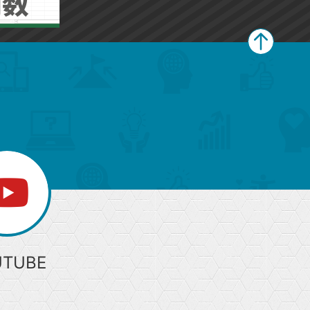
ペ
ー
ジ
上
部
へ
UTUBE