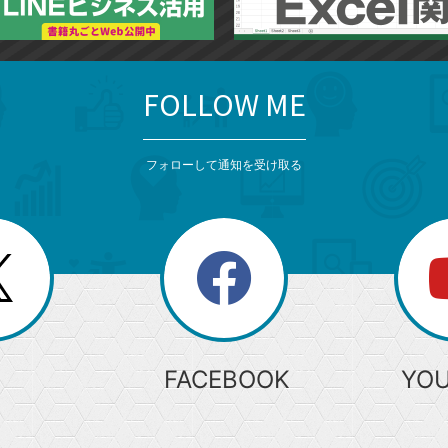
FOLLOW ME
フォローして通知を受け取る
search
検
索
FACEBOOK
YO