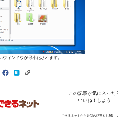
いウィンドウが最小化されます。
リ
X（旧
Facebook
は
ェアする
ン
witter）
で
て
ク
で
シ
な
を
シ
ェ
ブ
この記事が気に入った
コ
ェ
ア
ッ
ピ
ア
ク
いいね！しよう
ー
マ
ー
ク
できるネットから最新の記事をお届け
に