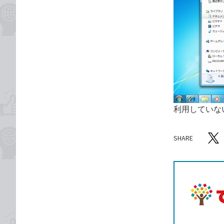
利用していな
SHARE
記事をシ
T