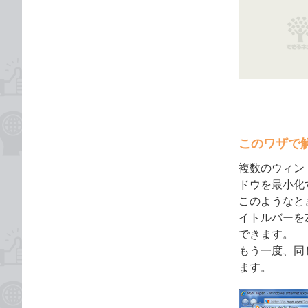
な
テ
タ
ブ
ゴ
グ
ッ
リ
ク
マ
ー
ク
に
追
このワザで
加
複数のウィン
ドウを最小化
このようなと
イトルバーを
できます。
もう一度、同
ます。