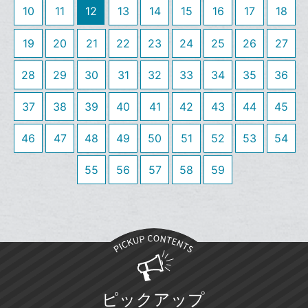
ア
ェ
送
す
10
11
12
13
14
15
16
17
18
て
追
る
ア
る
な
加
19
20
21
22
23
24
25
26
27
ブ
ッ
28
29
30
31
32
33
34
35
36
ク
マ
37
38
39
40
41
42
43
44
45
ー
ク
46
47
48
49
50
51
52
53
54
に
追
55
56
57
58
59
加
ピックアップ