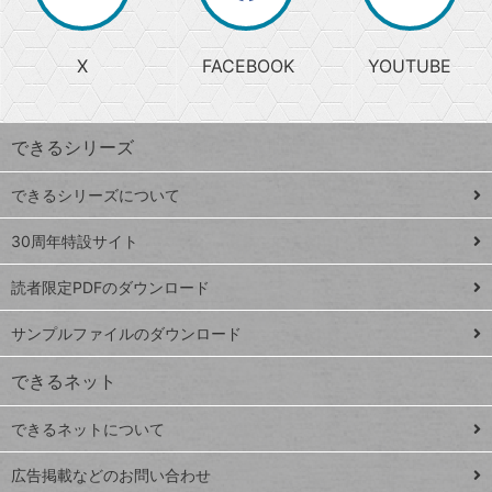
か
る
じ
る
search
ら
急
X
FACEBOOK
YOUTUBE
探
上
検
昇
索
す
ワ
できるシリーズ
ー
ド
できるシリーズについて
Google
ト
スプレ
ッ
30周年特設サイト
ッドシ
プ
読者限定PDFのダウンロード
ート
ペ
iPhone
ー
サンプルファイルのダウンロード
VLOOKUP
ジ
できるネット
連載
できるネットについて
Excel Q&A
close
閉じ
トイアンナ流仕
広告掲載などのお問い合わせ
る