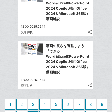
ェ
ェ
シ
で
Word&Excel&PowerPoint
は
ア
追
ア
ェ
2024 Copilot対応 Office
送
す
て
加
る
2024＆Microsoft 365版』
ア
る
な
動画解説
ブ
12:00 2025.05.14
ッ
share
読者特典
ク
記
Twitter
マ
事
で
Facebook
を
ー
動画の長さを調整しよう -
シ
シ
で
LINE
『できる
ク
ェ
ェ
シ
で
Word&Excel&PowerPoint
は
に
ア
ア
ェ
2024 Copilot対応 Office
送
す
て
追
る
2024＆Microsoft 365版』
ア
る
な
加
動画解説
ブ
12:00 2025.05.14
ッ
share
読者特典
ク
記
Twitter
マ
事
で
Facebook
を
ー
シ
シ
で
LINE
1
2
3
4
5
6
7
8
9
ク
ェ
ェ
シ
で
は
に
ア