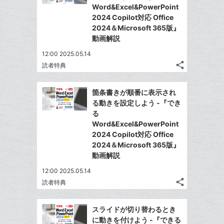
ェ
ェ
シ
で
Word&Excel&PowerPoint
は
ア
追
ア
ェ
2024 Copilot対応 Office
送
す
て
加
る
2024＆Microsoft 365版』
ア
る
な
動画解説
ブ
12:00 2025.05.14
ッ
share
読者特典
ク
記
Twitter
マ
事
で
Facebook
を
ー
箇条書きが順番に表示され
シ
シ
で
LINE
る動きを設定しよう -『でき
ク
ェ
ェ
シ
で
る
は
に
ア
ア
ェ
Word&Excel&PowerPoint
送
す
て
追
る
2024 Copilot対応 Office
ア
る
な
加
2024＆Microsoft 365版』
ブ
動画解説
ッ
12:00 2025.05.14
ク
share
読者特典
マ
記
Twitter
事
ー
で
Facebook
を
スライドが切り替わるとき
ク
シ
シ
で
LINE
に動きを付けよう -『できる
に