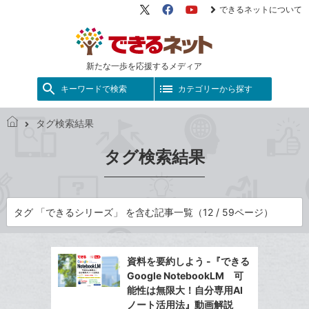
できるネットについて
X（旧
Facebook
YouTube
Twitter）
新たな一歩を応援するメディア
キーワードで検索
カテゴリーから探す
タグ検索結果
で
き
タグ検索結果
る
ネ
ッ
ト
タグ 「できるシリーズ」 を含む記事一覧（12 / 59ページ）
資料を要約しよう -『できる
Google NotebookLM 可
能性は無限大！自分専用AI
ノート活用法』動画解説