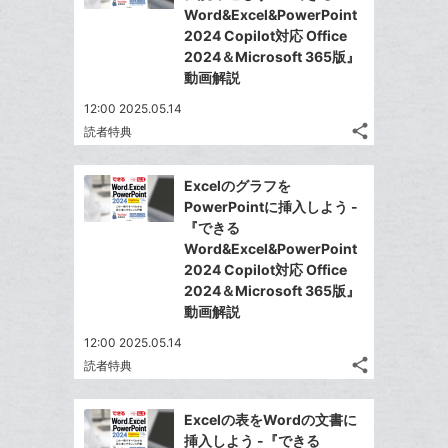
に
ェ
ェ
シ
で
Word&Excel&PowerPoint
は
ア
追
ア
ェ
2024 Copilot対応 Office
送
す
て
加
る
2024＆Microsoft 365版』
ア
る
な
動画解説
ブ
12:00 2025.05.14
ッ
share
読者特典
ク
記
Twitter
マ
事
で
Facebook
を
ー
Excelのグラフを
シ
シ
で
LINE
PowerPointに挿入しよう -
ク
ェ
ェ
シ
で
『できる
は
に
ア
ア
ェ
Word&Excel&PowerPoint
送
す
て
追
る
2024 Copilot対応 Office
ア
る
な
加
2024＆Microsoft 365版』
ブ
動画解説
ッ
12:00 2025.05.14
ク
share
読者特典
マ
記
Twitter
事
ー
で
Facebook
を
Excelの表をWordの文書に
ク
シ
シ
で
LINE
挿入しよう -『できる
に