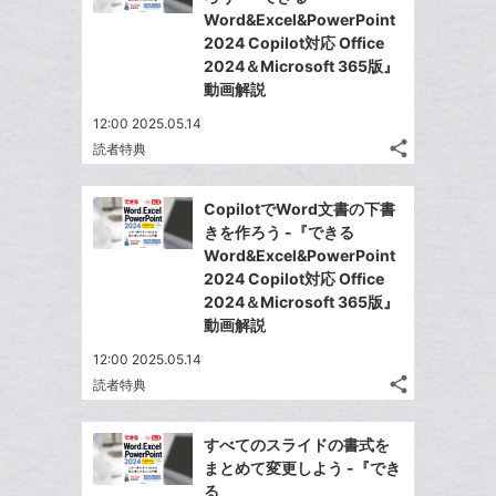
ェ
ェ
シ
で
Word&Excel&PowerPoint
ク
は
ア
ア
ェ
2024 Copilot対応 Office
送
す
に
て
る
2024＆Microsoft 365版』
ア
る
追
な
動画解説
加
ブ
12:00 2025.05.14
ッ
share
読者特典
ク
記
Twitter
マ
事
で
Facebook
を
ー
CopilotでWord文書の下書
シ
シ
で
LINE
きを作ろう -『できる
ク
ェ
ェ
シ
で
Word&Excel&PowerPoint
は
に
ア
ア
ェ
2024 Copilot対応 Office
送
す
て
追
る
2024＆Microsoft 365版』
ア
る
な
加
動画解説
ブ
12:00 2025.05.14
ッ
share
読者特典
ク
記
Twitter
マ
事
で
Facebook
を
ー
すべてのスライドの書式を
シ
シ
で
LINE
まとめて変更しよう -『でき
ク
ェ
ェ
シ
で
る
は