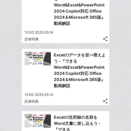
に
ア
ア
ェ
Word&Excel&PowerPoint
送
す
て
追
る
2024 Copilot対応 Office
ア
る
な
加
2024＆Microsoft 365版』
ブ
動画解説
ッ
12:00 2025.05.14
ク
share
読者特典
マ
記
Twitter
事
ー
で
Facebook
を
Excelのデータを並べ替えよ
ク
シ
シ
で
LINE
う -『できる
に
ェ
ェ
シ
で
Word&Excel&PowerPoint
は
ア
追
ア
ェ
2024 Copilot対応 Office
送
す
て
加
る
2024＆Microsoft 365版』
ア
る
な
動画解説
ブ
12:00 2025.05.14
ッ
share
読者特典
ク
記
Twitter
マ
事
で
Facebook
を
ー
Excelの住所録の名前を
シ
シ
で
LINE
Word文書に差し込もう -
ク
ェ
ェ
シ
で
『できる
は