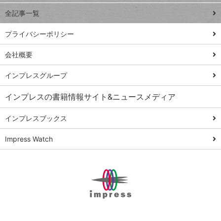
事術
全記事一覧
PowerAutomate
ではじめる業務
プライバシーポリシー
の完全自動化
会社概要
AI議事録作成術
Windows 11
インプレスグループ
Q&A
インプレスの書籍情報サイト&ニュースメディア
Teams踏み込み
活用術
インプレスブックス
Excel講師の仕事
Impress Watch
術
エクセル時短
パワポ時短
Windows Tips
神保町ペロリ旅