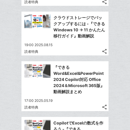
追
share
ブ
読者特典
記
Twitter
加
ッ
事
で
Facebook
ク
を
クラウドストレージでバッ
シ
シ
で
LINE
マ
クアップするには -『できる
ェ
ェ
シ
で
ー
Windows 10 → 11 かんたん
は
ア
ア
ェ
移行ガイド』動画解説
送
ク
す
て
る
ア
る
に
な
19:00 2025.08.15
追
share
ブ
読者特典
記
Twitter
加
ッ
事
で
Facebook
ク
を
『できる
シ
シ
で
LINE
マ
Word&Excel&PowerPoint
ェ
ェ
シ
で
ー
2024 Copilot対応 Office
は
ア
ア
ェ
2024＆Microsoft 365版』
送
ク
す
て
る
動画解説まとめ
ア
る
に
な
追
17:00 2025.05.19
ブ
share
加
読者特典
ッ
記
Twitter
ク
事
で
Facebook
を
マ
CopilotでExcelの数式を作
シ
シ
で
LINE
ー
ろう -『できる