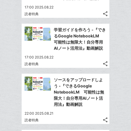
17:00 2025.08.22
share
読者特典
記
Twitter
事
で
Facebook
を
学習ガイドを作ろう -『でき
シ
シ
で
LINE
るGoogle NotebookLM
ェ
ェ
シ
で
可能性は無限大！自分専用
は
ア
ア
ェ
AIノート活用法』動画解説
送
す
て
る
ア
る
な
17:00 2025.08.22
share
ブ
読者特典
記
Twitter
ッ
事
で
Facebook
ク
を
ソースをアップロードしよ
シ
シ
で
LINE
マ
う -『できるGoogle
ェ
ェ
シ
で
ー
NotebookLM 可能性は無
は
ア
ア
ェ
限大！自分専用AIノート活
送
ク
す
て
る
用法』動画解説
ア
る
に
な
追
22:00 2025.08.21
ブ
share
加
読者特典
ッ
記
Twitter
ク
事