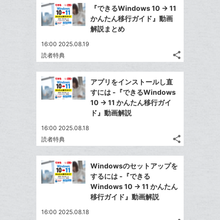
で
Facebook
を
マ
『できるWindows 10 → 11
シ
シ
で
LINE
ー
かんたん移行ガイド』動画
ェ
ェ
シ
で
解説まとめ
ク
は
ア
ア
ェ
送
す
に
て
16:00 2025.08.19
る
ア
る
追
な
share
読者特典
記
Twitter
加
ブ
事
で
Facebook
ッ
を
アプリをインストールし直
シ
シ
で
ク
LINE
すには -『できるWindows
ェ
ェ
シ
マ
で
10 → 11 かんたん移行ガイ
は
ア
ア
ェ
ー
ド』動画解説
送
す
て
る
ア
ク
る
な
16:00 2025.08.18
に
share
ブ
読者特典
記
Twitter
追
ッ
事
で
加
Facebook
ク
を
Windowsのセットアップを
シ
シ
で
LINE
マ
するには -『できる
ェ
ェ
シ
で
ー
Windows 10 → 11 かんたん
は
ア
ア
ェ
移行ガイド』動画解説
送
ク
す
て
る
ア
る
に
な
16:00 2025.08.18