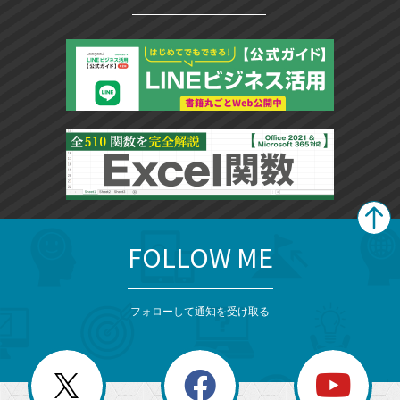
FOLLOW ME
search
format_list_bulleted
検
カ
検
カ
索
テ
メ
ゴ
索
テ
ニ
リ
フォローして通知を受け取る
ゴ
ュ
ー
ー
一
リ
を
覧
閉
を
ー
じ
閉