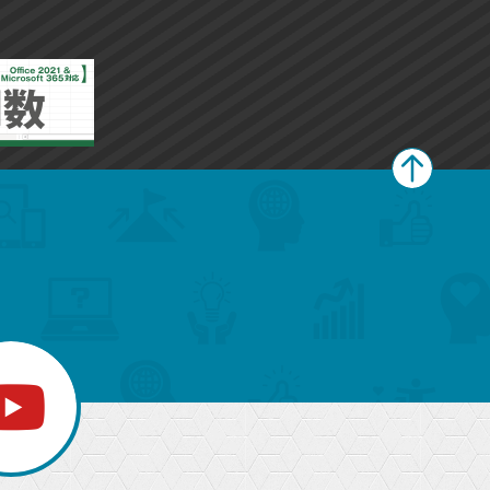
ー
ー
ク
ク
に
に
追
追
加
加
ペ
ー
ジ
上
部
へ