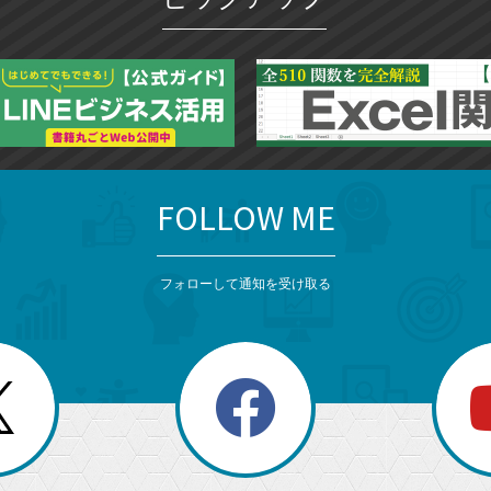
ー
ク
に
追
加
FOLLOW ME
フォローして通知を受け取る
search
検
索