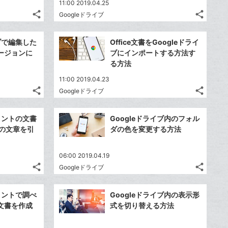
11:00 2019.04.25
share
share
Googleドライブ
記
記
Twitter
Twitte
事
事
で
で
Facebook
Faceb
を
を
イブで編集した
Office文書をGoogleドライ
シ
シ
シ
シ
で
で
LINE
LINE
ージョンに
ブにインポートする方法す
ェ
ェ
ェ
ェ
シ
シ
で
で
る方法
は
は
ア
ア
ア
ア
ェ
ェ
送
送
す
す
て
て
11:00 2019.04.23
る
る
ア
ア
る
る
な
な
share
share
Googleドライブ
記
記
Twitter
Twitte
ブ
ブ
事
事
で
で
Facebook
Faceb
ッ
ッ
を
を
ュメントの文書
Googleドライブ内のフォル
シ
シ
シ
シ
で
で
ク
ク
LINE
LINE
トの文章を引
ダの色を変更する方法
ェ
ェ
ェ
ェ
シ
シ
マ
マ
で
で
は
は
ア
ア
ア
ア
ェ
ェ
ー
ー
送
送
す
す
て
て
06:00 2019.04.19
る
る
ア
ア
ク
ク
る
る
な
な
share
share
Googleドライブ
記
記
に
Twitter
に
Twitte
ブ
ブ
事
事
追
で
追
で
Facebook
Faceb
ッ
ッ
を
を
ュメントで調べ
Googleドライブ内の表示形
加
シ
加
シ
シ
シ
で
で
ク
ク
LINE
LINE
文書を作成
式を切り替える方法
ェ
ェ
ェ
ェ
シ
シ
マ
マ
で
で
は
は
ア
ア
ア
ア
ェ
ェ
ー
ー