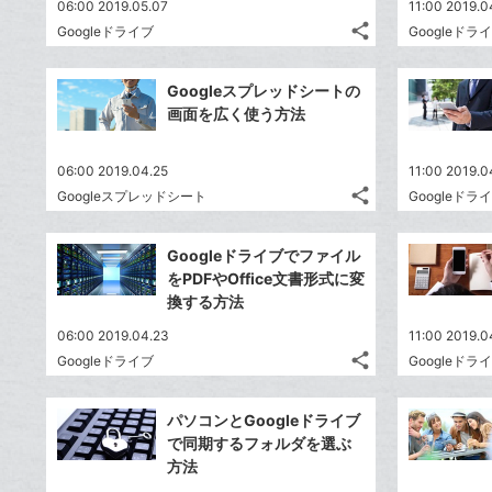
06:00 2019.05.07
11:00 2019.0
share
Googleドライブ
Googleドラ
記
Twitter
事
で
Facebook
を
Googleスプレッドシートの
シ
シ
で
LINE
画面を広く使う方法
ェ
ェ
シ
で
は
ア
ア
ェ
送
す
て
06:00 2019.04.25
11:00 2019.0
る
ア
る
な
share
Googleスプレッドシート
Googleドラ
記
Twitter
ブ
事
で
Facebook
ッ
を
Googleドライブでファイル
シ
シ
で
ク
LINE
をPDFやOffice文書形式に変
ェ
ェ
シ
マ
で
換する方法
は
ア
ア
ェ
ー
送
す
て
06:00 2019.04.23
11:00 2019.0
る
ア
ク
る
な
share
Googleドライブ
Googleドラ
記
に
Twitter
ブ
事
追
で
Facebook
ッ
を
パソコンとGoogleドライブ
加
シ
シ
で
ク
LINE
で同期するフォルダを選ぶ
ェ
ェ
シ
マ
で
方法
は
ア
ア
ェ
ー