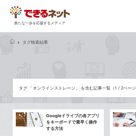
新たな一歩を応援するメディア
タグ検索結果
で
き
る
ネ
ッ
ト
タグ 「オンラインストレージ」 を含む記事一覧（1 / 2ペー
Googleドライブの各アプリ
をキーボードで素早く操作
する方法