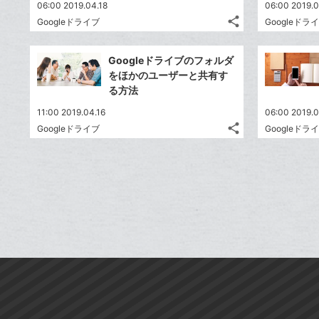
送
す
て
06:00 2019.04.18
06:00 2019.0
る
ア
ク
る
な
share
Googleドライブ
Googleドラ
記
に
Twitter
ブ
事
追
で
Facebook
ッ
を
Googleドライブのフォルダ
加
シ
シ
で
ク
LINE
をほかのユーザーと共有す
ェ
ェ
シ
マ
で
る方法
は
ア
ア
ェ
ー
送
す
て
11:00 2019.04.16
06:00 2019.0
る
ア
ク
る
な
share
Googleドライブ
Googleドラ
記
に
Twitter
ブ
事
追
で
Facebook
ッ
を
加
シ
シ
で
ク
LINE
ェ
ェ
シ
マ
で
は
ア
ア
ェ
ー
送
す
て
る
ア
ク
る
な
に
ブ
追
ッ
加
ク
マ