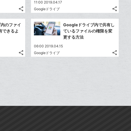
送
送
す
す
て
て
11:00 2019.04.17
る
る
ア
ア
ク
ク
る
る
な
な
share
share
Googleドライブ
記
記
に
Twitter
に
Twitte
ブ
ブ
事
事
追
で
追
で
Facebook
Faceb
ッ
ッ
を
を
イブ内のファイ
Googleドライブ内で共有し
加
シ
加
シ
シ
シ
で
で
ク
ク
LINE
LINE
有できるよ
ているファイルの権限を変
ェ
ェ
ェ
ェ
シ
シ
マ
マ
で
で
更する方法
は
は
ア
ア
ア
ア
ェ
ェ
ー
ー
送
送
す
す
て
て
06:00 2019.04.15
る
る
ア
ア
ク
ク
る
る
な
な
share
share
Googleドライブ
記
記
に
Twitter
に
Twitte
ブ
ブ
事
事
追
で
追
で
Facebook
Faceb
ッ
ッ
を
を
加
シ
加
シ
シ
シ
で
で
ク
ク
LINE
LINE
ェ
ェ
ェ
ェ
シ
シ
マ
マ
で
で
は
は
ア
ア
ア
ア
ェ
ェ
ー
ー
送
送
す
す
て
て
る
る
ア
ア
ク
ク
る
る
な
な
に
に
ブ
ブ
追
追
ッ
ッ
加
加
ク
ク
マ
マ