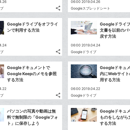
4.26
06:00 2019.04.26
share
イブ
Googleスプレッドシート
記
Twitter
事
で
Facebook
を
Googleドライブをオフライ
Googleドラ
シ
シ
で
LINE
ンで利用する方法
文書を以前のバ
ェ
ェ
シ
で
戻す方法
は
ア
ア
ェ
送
す
て
4.24
06:00 2019.04.24
る
ア
る
な
share
イブ
Googleドライブ
記
Twitter
ブ
事
で
Facebook
ッ
を
Googleドキュメントで
Googleドキ
シ
シ
で
ク
LINE
Google Keepのメモを参照
内にWebサイ
ェ
ェ
シ
マ
で
する方法
用する方法
は
ア
ア
ェ
ー
送
す
て
4.22
06:00 2019.04.22
る
ア
ク
る
な
share
イブ
Googleドライブ
記
に
Twitter
ブ
事
追
で
Facebook
ッ
を
パソコンの写真や動画は無
Googleドキ
加
シ
シ
で
ク
LINE
料で無制限の「Googleフォ
ものをしながら
ェ
ェ
シ
マ
で
ト」に保存しよう
する方法
は
ア
ア
ェ
ー