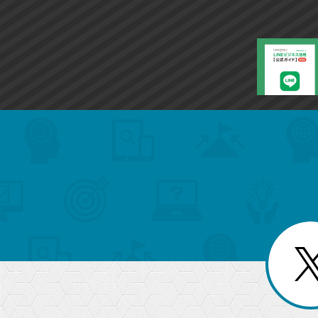
ー
ク
に
追
加
search
format_list_bulleted
検
カ
検
カ
索
テ
メ
ゴ
索
テ
ニ
リ
ュ
ー
ゴ
ー
一
を
覧
リ
閉
を
じ
閉
ー
る
じ
る
か
ら