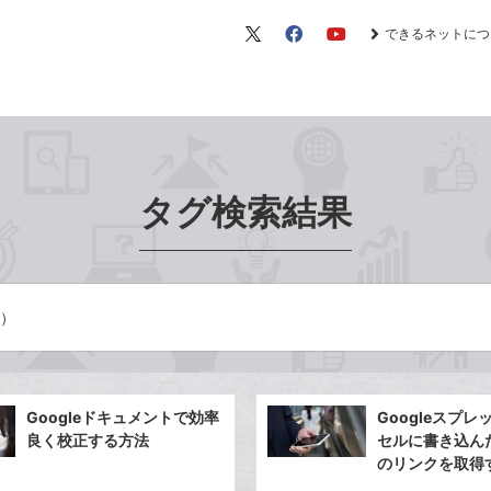
できるネットにつ
X（旧
Facebook
YouTube
Twitter）
タグ検索結果
ジ）
Googleドキュメントで効率
Googleスプ
良く校正する方法
セルに書き込ん
のリンクを取得