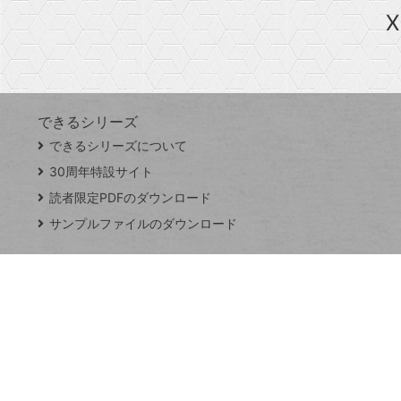
急上昇ワード
X
探
Googleスプレッドシート
iPhone
VLOOKUP
す
できるシリーズ
close
できるシリーズについて
閉
ト
じ
ッ
30周年特設サイト
る
プ
読者限定PDFのダウンロード
ペ
サンプルファイルのダウンロード
ー
ジ
連載
Excel Q&A
トイアンナ流仕
事術