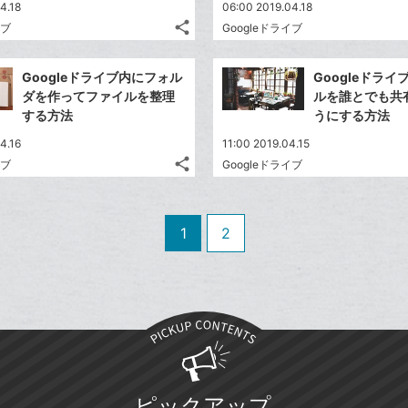
送
す
て
4.18
06:00 2019.04.18
る
ア
ク
る
な
share
イブ
Googleドライブ
記
に
Twitter
ブ
事
追
で
Facebook
ッ
を
Googleドライブ内にフォル
Googleドラ
加
シ
シ
で
ク
LINE
ダを作ってファイルを整理
ルを誰とでも共
ェ
ェ
シ
マ
で
する方法
うにする方法
は
ア
ア
ェ
ー
送
す
て
4.16
11:00 2019.04.15
る
ア
ク
る
な
share
イブ
Googleドライブ
記
に
Twitter
ブ
事
追
で
Facebook
ッ
を
加
シ
シ
で
ク
LINE
1
2
ェ
ェ
シ
マ
で
は
ア
ア
ェ
ー
送
す
て
る
ア
ク
る
な
に
ブ
追
ッ
加
ク
マ
ピックアップ