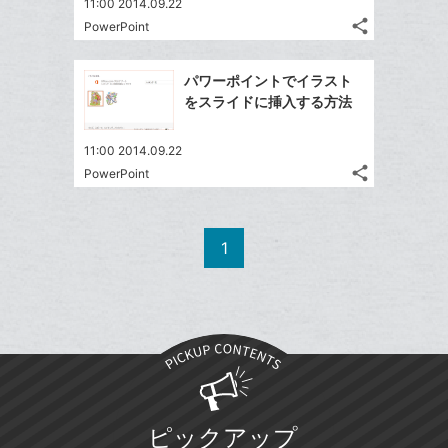
11:00 2014.09.22
share
PowerPoint
記
Twitter
事
で
Facebook
を
パワーポイントでイラスト
シ
シ
で
LINE
をスライドに挿入する方法
ェ
ェ
シ
で
は
ア
ア
ェ
送
す
て
11:00 2014.09.22
る
ア
る
share
な
PowerPoint
記
Twitter
ブ
事
で
Facebook
ッ
を
シ
シ
で
LINE
ク
1
ェ
ェ
シ
で
マ
は
ア
ア
ェ
送
ー
す
て
る
ア
る
ク
な
に
ブ
追
ッ
加
ク
マ
ピックアップ
ー