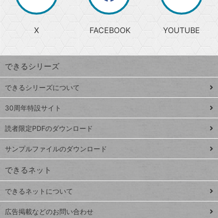
か
る
じ
る
search
ら
急
X
FACEBOOK
YOUTUBE
探
上
検
昇
索
す
ワ
できるシリーズ
ー
ド
できるシリーズについて
Google
ト
スプレ
ッ
30周年特設サイト
ッドシ
プ
読者限定PDFのダウンロード
ート
ペ
iPhone
ー
サンプルファイルのダウンロード
VLOOKUP
ジ
できるネット
連載
できるネットについて
Excel Q&A
close
閉じ
トイアンナ流仕
広告掲載などのお問い合わせ
る