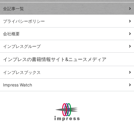
事術
全記事一覧
PowerAutomate
ではじめる業務
プライバシーポリシー
の完全自動化
会社概要
AI議事録作成術
Windows 11
インプレスグループ
Q&A
インプレスの書籍情報サイト&ニュースメディア
Teams踏み込み
活用術
インプレスブックス
Excel講師の仕事
Impress Watch
術
エクセル時短
パワポ時短
Windows Tips
神保町ペロリ旅