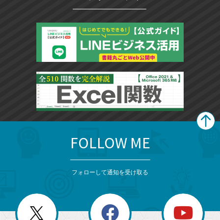
ク
に
追
加
FOLLOW ME
search
format_list_bulleted
検
カ
検
カ
索
テ
メ
ゴ
索
テ
ニ
リ
フォローして通知を受け取る
ゴ
ュ
ー
ー
一
リ
を
覧
閉
を
ー
じ
閉