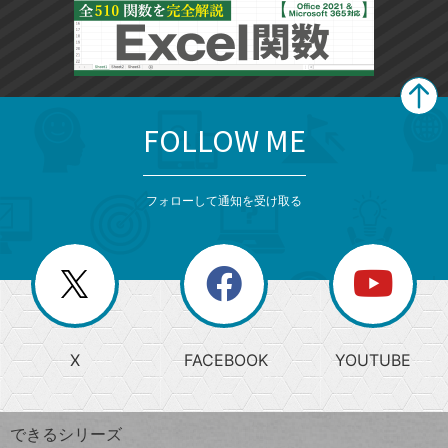
FOLLOW ME
search
format_list_bulleted
検
カ
検
カ
索
テ
メ
ゴ
索
テ
ニ
リ
フォローして通知を受け取る
ゴ
ュ
ー
ー
一
リ
を
覧
閉
を
ー
じ
閉
か
る
じ
る
search
ら
急
X
FACEBOOK
YOUTUBE
探
上
検
昇
索
す
ワ
できるシリーズ
ー