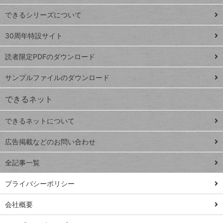
ド
できるシリーズについて
Google
ト
スプレ
ッ
30周年特設サイト
ッドシ
プ
読者限定PDFのダウンロード
ート
ペ
iPhone
ー
サンプルファイルのダウンロード
VLOOKUP
ジ
できるネット
連載
できるネットについて
Excel Q&A
close
閉じ
トイアンナ流仕
広告掲載などのお問い合わせ
る
事術
全記事一覧
PowerAutomate
ではじめる業務
プライバシーポリシー
の完全自動化
会社概要
AI議事録作成術