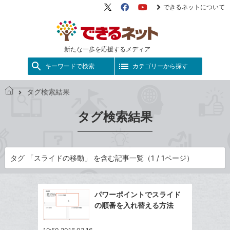
できるネットについて
X（旧
Facebook
YouTube
Twitter）
新たな一歩を応援するメディア
キーワードで検索
カテゴリーから探す
タグ検索結果
で
き
タグ検索結果
る
ネ
ッ
ト
タグ 「スライドの移動」 を含む記事一覧（1 / 1ページ）
パワーポイントでスライド
の順番を入れ替える方法