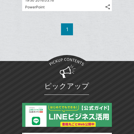
19:50 2016.03.16
share
PowerPoint
記
Twitter
事
で
Facebook
を
シ
シ
で
LINE
1
ェ
ェ
シ
で
は
ア
ア
ェ
送
す
て
る
ア
る
な
ブ
ッ
ク
マ
ピックアップ
ー
ク
に
追
加