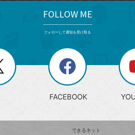
FOLLOW ME
フォローして通知を受け取る
search
検
索
FACEBOOK
YO
できるネット