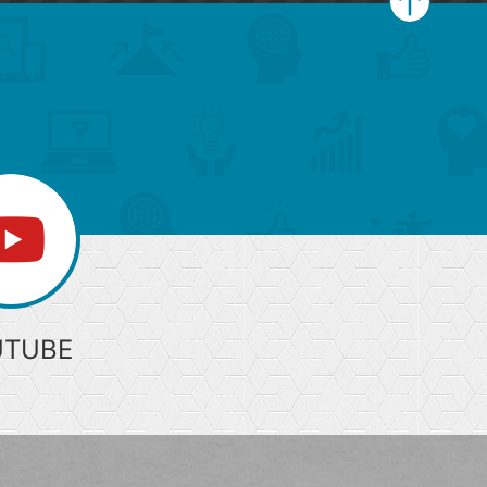
ペ
ー
ジ
上
部
へ
UTUBE