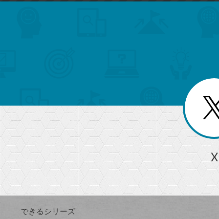
search
format_list_bulleted
検
カ
検
カ
索
テ
メ
ゴ
索
テ
ニ
リ
ュ
ー
ゴ
ー
一
を
覧
リ
閉
を
じ
閉
ー
る
じ
る
か
ら
急上昇ワード
X
探
Googleスプレッドシート
iPhone
VLOOKUP
す
できるシリーズ
close