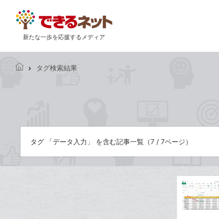
新たな一歩を応援するメディア
タグ検索結果
で
き
る
ネ
ッ
ト
タグ 「データ入力」 を含む記事一覧（7 / 7ページ）