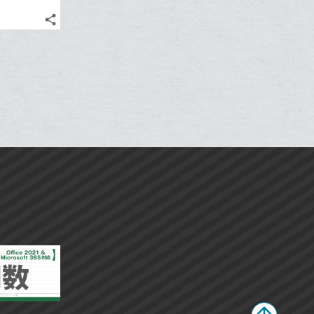
share
記
Twitter
事
で
Facebook
を
シ
シ
で
LINE
ェ
ェ
シ
で
は
ア
ア
ェ
送
す
て
る
ア
る
な
ブ
ッ
ク
マ
ー
ク
に
追
加