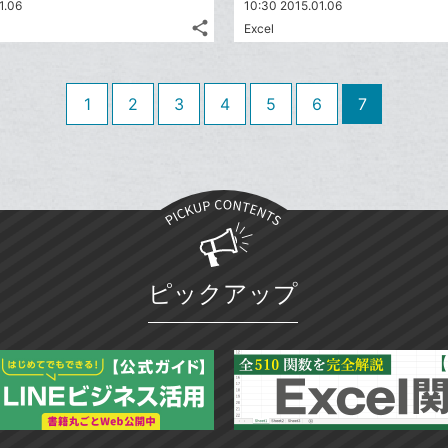
1.06
10:30 2015.01.06
share
Excel
記
Twitter
事
で
Facebook
を
シ
シ
で
LINE
1
2
3
4
5
6
7
ェ
ェ
シ
で
は
ア
ア
ェ
送
す
て
る
ア
る
な
ブ
ッ
ク
マ
ピックアップ
ー
ク
に
追
加