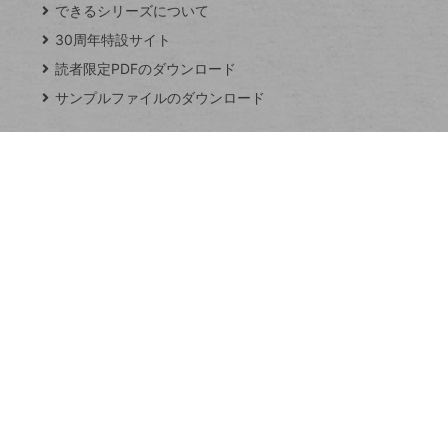
できるシリーズについて
閉
ト
じ
ッ
30周年特設サイト
る
プ
読者限定PDFのダウンロード
ペ
サンプルファイルのダウンロード
ー
ジ
連載
Excel Q&A
トイアンナ流仕
事術
PowerAutomate
ではじめる業務
の完全自動化
AI議事録作成術
Windows 11