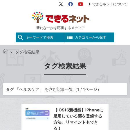
できるネットについて
X（旧
Facebook
YouTube
Twitter）
新たな一歩を応援するメディア
キーワードで検索
カテゴリーから探す
タグ検索結果
で
き
タグ検索結果
る
ネ
ッ
ト
タグ 「ヘルスケア」 を含む記事一覧（1 / 1ページ）
【iOS16新機能】iPhoneに
服用している薬を登録する
方法。リマインドもでき
る！