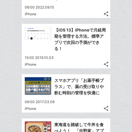
06:00 2022.09.15
share
iPhone
記
Twitter
事
で
Facebook
を
【iOS 13】iPhoneで月経周
シ
シ
で
LINE
期を管理する方法。標準ア
ェ
ェ
シ
で
プリで次回の予測ができ
は
ア
ア
ェ
る！
送
す
て
る
ア
る
な
15:00 2019.10.03
share
ブ
iPhone
記
Twitter
ッ
事
で
Facebook
ク
を
スマホアプリ「お薬手帳プ
シ
シ
で
LINE
マ
ラス」で、薬の受け取りや
ェ
ェ
シ
で
ー
飲む時刻の管理を快適に
は
ア
ア
ェ
送
ク
す
て
06:00 2017.03.09
る
ア
る
に
な
share
iPhone
記
Twitter
追
ブ
事
で
加
Facebook
ッ
を
東海道を踏破して牛丼を食
シ
シ
で
ク
LINE
べよう！ 「吉野家」アプ