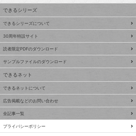
す
ワ
できるシリーズ
ー
ド
できるシリーズについて
Google
ト
スプレ
ッ
30周年特設サイト
ッドシ
プ
読者限定PDFのダウンロード
ート
ペ
iPhone
ー
サンプルファイルのダウンロード
VLOOKUP
ジ
できるネット
連載
できるネットについて
Excel Q&A
close
閉じ
トイアンナ流仕
広告掲載などのお問い合わせ
る
事術
全記事一覧
PowerAutomate
ではじめる業務
プライバシーポリシー
の完全自動化