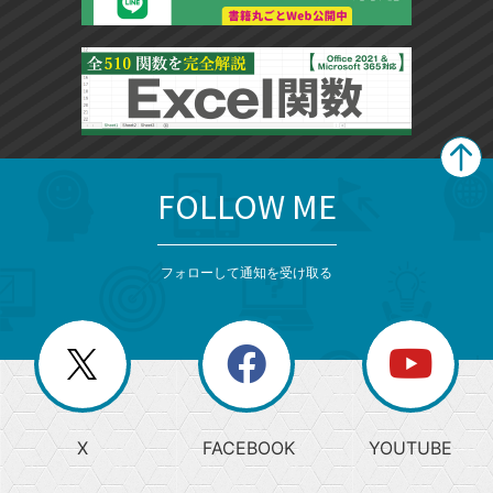
FOLLOW ME
search
format_list_bulleted
検
カ
検
カ
索
テ
メ
ゴ
索
テ
ニ
リ
フォローして通知を受け取る
ゴ
ュ
ー
ー
一
リ
を
覧
閉
を
ー
じ
閉
か
る
じ
る
search
ら
急
X
FACEBOOK
YOUTUBE
探
上
検
昇
索