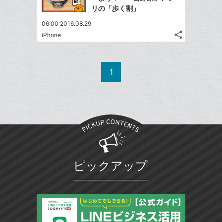
ェ
ェ
シ
マ
で
リの「歩く割」
は
ア
ア
ェ
ー
送
す
て
06:00 2016.08.29
る
ア
ク
る
な
share
iPhone
記
に
Twitter
ブ
事
追
で
Facebook
ッ
を
加
シ
シ
で
ク
LINE
1
ェ
ェ
シ
マ
で
は
ア
ア
ェ
ー
送
す
て
る
ア
ク
る
な
に
ブ
追
ッ
加
ク
マ
ピックアップ
ー
ク
に
追
加