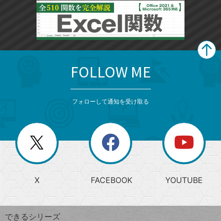
FOLLOW ME
search
format_list_bulleted
検
カ
検
カ
索
テ
メ
ゴ
索
テ
ニ
リ
フォローして通知を受け取る
ゴ
ュ
ー
ー
一
リ
を
覧
閉
を
ー
じ
閉
か
る
じ
る
search
ら
急
X
FACEBOOK
YOUTUBE
探
上
検
昇
索
す
ワ
できるシリーズ
ー