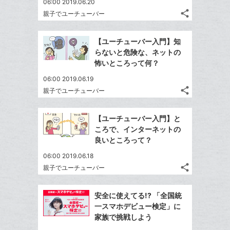
06:00 2019.06.20
share
親子でユーチューバー
記
Twitter
事
で
Facebook
を
【ユーチューバー入門】知
シ
シ
で
LINE
らないと危険な、ネットの
ェ
ェ
シ
で
怖いところって何？
は
ア
ア
ェ
送
す
て
06:00 2019.06.19
る
ア
る
な
share
親子でユーチューバー
記
Twitter
ブ
事
で
Facebook
ッ
を
【ユーチューバー入門】と
シ
シ
で
ク
LINE
ころで、インターネットの
ェ
ェ
シ
マ
で
良いところって？
は
ア
ア
ェ
ー
送
す
て
06:00 2019.06.18
る
ア
ク
る
な
share
親子でユーチューバー
記
に
Twitter
ブ
事
追
で
Facebook
ッ
を
安全に使えてる!? 「全国統
加
シ
シ
で
ク
LINE
一スマホデビュー検定」に
ェ
ェ
シ
マ
で
家族で挑戦しよう
は
ア
ア
ェ
ー
送
す