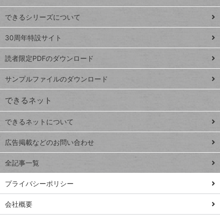
ド
できるシリーズについて
Google
ト
スプレ
ッ
30周年特設サイト
ッドシ
プ
読者限定PDFのダウンロード
ート
ペ
iPhone
ー
サンプルファイルのダウンロード
VLOOKUP
ジ
できるネット
連載
できるネットについて
Excel Q&A
close
閉じ
トイアンナ流仕
広告掲載などのお問い合わせ
る
事術
全記事一覧
PowerAutomate
ではじめる業務
プライバシーポリシー
の完全自動化
会社概要
AI議事録作成術