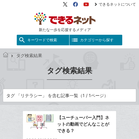
できるネットについて
X（旧
Facebook
YouTube
Twitter）
新たな一歩を応援するメディア
キーワードで検索
カテゴリーから探す
タグ検索結果
で
き
タグ検索結果
る
ネ
ッ
ト
タグ 「リテラシー」 を含む記事一覧（1 / 1ページ）
【ユーチューバー入門】ネ
ットの動画でどんなことが
できる？