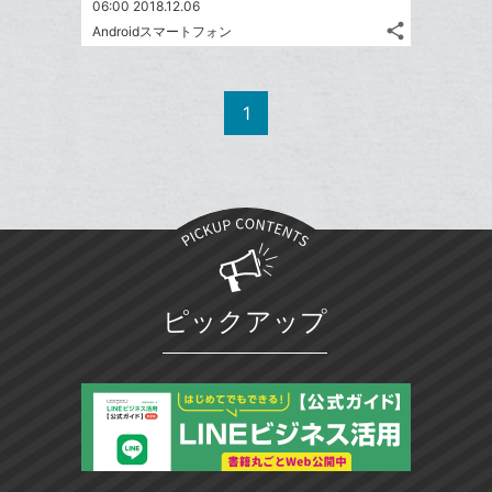
て
06:00 2018.12.06
る
ア
ク
る
な
share
Androidスマートフォン
記
に
Twitter
ブ
事
追
で
Facebook
ッ
を
加
シ
シ
で
ク
LINE
1
ェ
ェ
シ
マ
で
は
ア
ア
ェ
ー
送
す
て
る
ア
ク
る
な
に
ブ
追
ッ
加
ク
マ
ピックアップ
ー
ク
に
追
加