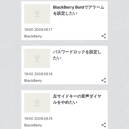
追
事
で
ッ
Facebook
を
加
BlackBerry Boldでアラーム
シ
ク
シ
で
LINE
を設定したい
ェ
ェ
マ
シ
で
は
ア
ア
ー
ェ
送
す
て
19:00 2009.06.17
ク
る
ア
る
な
share
BlackBerry
に
記
Twitter
ブ
追
事
で
ッ
Facebook
を
加
パスワードロックを設定し
シ
ク
シ
で
LINE
たい
ェ
ェ
マ
シ
で
は
ア
ア
ー
ェ
送
す
て
19:00 2009.06.16
ク
る
ア
る
な
share
BlackBerry
に
記
Twitter
ブ
追
事
で
ッ
Facebook
を
加
左サイドキーの音声ダイヤ
シ
ク
シ
で
LINE
ルをやめたい
ェ
ェ
マ
シ
で
は
ア
ア
ー
ェ
送
す
て
19:00 2009.06.15
ク
る
ア
る
な
share
BlackBerry
に
記