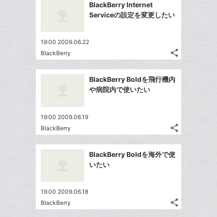
を
加
BlackBerry Internet
シ
ク
シ
で
LINE
Serviceの設定を変更したい
ェ
ェ
マ
シ
で
は
ア
ア
ー
ェ
送
す
て
19:00 2009.06.22
ク
る
ア
る
な
share
BlackBerry
に
記
Twitter
ブ
追
事
で
ッ
Facebook
を
加
BlackBerry Boldを飛行機内
シ
ク
シ
で
LINE
や病院内で使いたい
ェ
ェ
マ
シ
で
は
ア
ア
ー
ェ
送
す
て
19:00 2009.06.19
ク
る
ア
る
な
share
BlackBerry
に
記
Twitter
ブ
追
事
で
ッ
Facebook
を
加
BlackBerry Boldを海外で使
シ
ク
シ
で
LINE
いたい
ェ
ェ
マ
シ
で
は
ア
ア
ー
ェ
送
す
て
19:00 2009.06.18
ク
る
ア
る
な
share
BlackBerry
に
記
Twitter
ブ