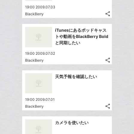
ア
ー
ェ
送
す
て
19:00 2009.07.03
ク
る
ア
る
な
share
BlackBerry
に
記
Twitter
ブ
追
事
で
ッ
Facebook
を
加
iTunesにあるポッドキャス
シ
ク
シ
で
LINE
トや動画をBlackBerry Bold
ェ
ェ
マ
シ
で
と同期したい
は
ア
ア
ー
ェ
送
す
て
19:00 2009.07.02
ク
る
ア
る
な
share
BlackBerry
に
記
Twitter
ブ
追
事
で
ッ
Facebook
を
加
天気予報を確認したい
シ
ク
シ
で
LINE
ェ
ェ
マ
シ
で
は
ア
ア
ー
ェ
送
す
て
19:00 2009.07.01
ク
る
ア
る
な
share
BlackBerry
に
記
Twitter
ブ
追
事
で
ッ
Facebook
を
加
カメラを使いたい
シ
ク
シ
で
LINE
ェ
ェ
マ
シ