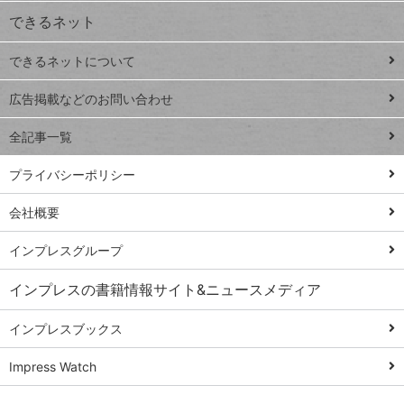
できるネット
連載
できるネットについて
Excel Q&A
close
閉じ
トイアンナ流仕
広告掲載などのお問い合わせ
る
事術
全記事一覧
PowerAutomate
ではじめる業務
プライバシーポリシー
の完全自動化
会社概要
AI議事録作成術
Windows 11
インプレスグループ
Q&A
インプレスの書籍情報サイト&ニュースメディア
Teams踏み込み
活用術
インプレスブックス
Excel講師の仕事
Impress Watch
術
エクセル時短