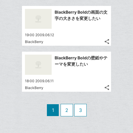
Twitter
ブ
追
事
で
ッ
Facebook
を
加
BlackBerry Boldの画面の文
シ
ク
シ
で
LINE
字の大きさを変更したい
ェ
ェ
マ
シ
で
は
ア
ア
ー
ェ
送
す
て
19:00 2009.06.12
ク
る
ア
る
な
share
BlackBerry
に
記
Twitter
ブ
追
事
で
ッ
Facebook
を
加
BlackBerry Boldの壁紙やテ
シ
ク
シ
で
LINE
ーマを変更したい
ェ
ェ
マ
シ
で
は
ア
ア
ー
ェ
送
す
て
18:00 2009.06.11
ク
る
ア
る
な
share
BlackBerry
に
記
Twitter
ブ
追
事
で
ッ
Facebook
を
加
シ
ク
シ
で
LINE
1
2
3
ェ
ェ
マ
シ
で
は
ア
ア
ー
ェ
送
す
て
ク
る
ア
る
な