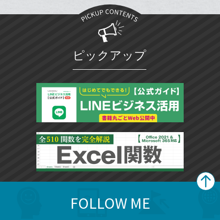
に
ブ
追
ッ
加
ク
マ
ピックアップ
ー
ク
に
追
加
FOLLOW ME
search
format_list_bulleted
検
カ
検
カ
索
テ