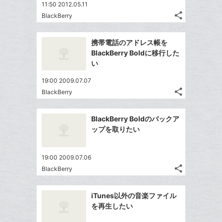
11:50 2012.05.11
share
BlackBerry
記
Twitter
事
で
Facebook
を
携帯電話のアドレス帳を
シ
シ
で
LINE
BlackBerry Boldに移行した
ェ
ェ
シ
で
い
は
ア
ア
ェ
送
す
て
19:00 2009.07.07
る
ア
る
な
share
BlackBerry
記
Twitter
ブ
事
で
ッ
Facebook
を
BlackBerry Boldのバックア
シ
ク
シ
で
LINE
ップを取りたい
ェ
ェ
マ
シ
で
は
ア
ア
ー
ェ
送
す
て
19:00 2009.07.06
ク
る
ア
る
な
share
BlackBerry
に
記
Twitter
ブ
追
事
で
ッ
Facebook
を
加
iTunes以外の音楽ファイル
シ
ク
シ
で
LINE
を再生したい
ェ
ェ
マ
シ
で
は
ア