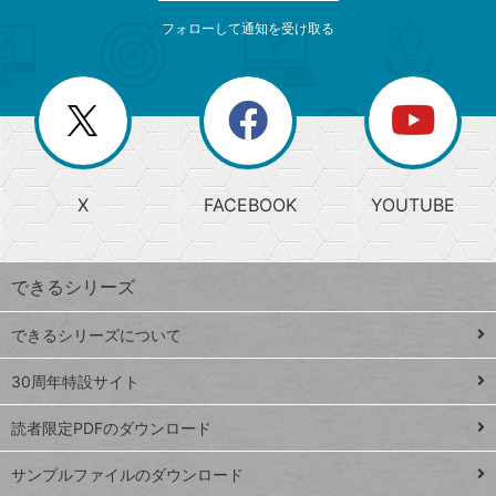
メ
ゴ
索
テ
ニ
リ
フォローして通知を受け取る
ゴ
ュ
ー
ー
一
リ
を
覧
閉
を
ー
じ
閉
か
る
じ
る
search
ら
急
X
FACEBOOK
YOUTUBE
探
上
検
昇
索
す
ワ
できるシリーズ
ー
ド
できるシリーズについて
Google
ト
スプレ
ッ
30周年特設サイト
ッドシ
プ
読者限定PDFのダウンロード
ート
ペ
iPhone
ー
サンプルファイルのダウンロード
VLOOKUP
ジ