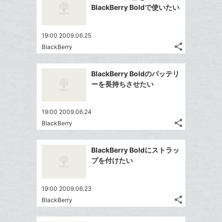
シ
シ
で
LINE
マ
BlackBerry Boldで使いたい
ェ
ェ
シ
で
ー
は
ア
ア
ェ
送
ク
す
て
19:00 2009.06.25
る
ア
る
に
な
share
BlackBerry
記
追
Twitter
ブ
事
加
で
ッ
Facebook
を
BlackBerry Boldのバッテリ
シ
ク
シ
で
LINE
ーを長持ちさせたい
ェ
ェ
マ
シ
で
は
ア
ア
ー
ェ
送
す
て
19:00 2009.06.24
ク
る
ア
る
な
share
BlackBerry
に
記
Twitter
ブ
追
事
で
ッ
Facebook
を
加
BlackBerry Boldにストラッ
シ
ク
シ
で
LINE
プを付けたい
ェ
ェ
マ
シ
で
は
ア
ア
ー
ェ
送
す
て
19:00 2009.06.23
ク
る
ア
る
な
share
BlackBerry
に
記
Twitter
ブ
追
事
で
ッ
Facebook