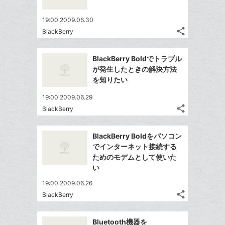
で
は
ア
ア
ー
ェ
送
す
て
19:00 2009.06.30
ク
る
ア
る
な
share
BlackBerry
に
記
Twitter
ブ
追
事
で
ッ
Facebook
を
加
BlackBerry Boldでトラブル
シ
ク
シ
で
LINE
が発生したときの解決方法
ェ
ェ
マ
シ
で
を知りたい
は
ア
ア
ー
ェ
送
す
て
19:00 2009.06.29
ク
る
ア
る
な
share
BlackBerry
に
記
Twitter
ブ
追
事
で
ッ
Facebook
を
加
BlackBerry Boldをパソコン
シ
ク
シ
で
LINE
でインターネット接続する
ェ
ェ
マ
シ
で
ためのモデムとして使いた
は
ア
ア
ー
ェ
い
送
す
て
ク
る
ア
る
な
19:00 2009.06.26
に
share
ブ
BlackBerry
記
追
Twitter
ッ
事
加
で
Facebook
ク
を
Bluetooth機器を