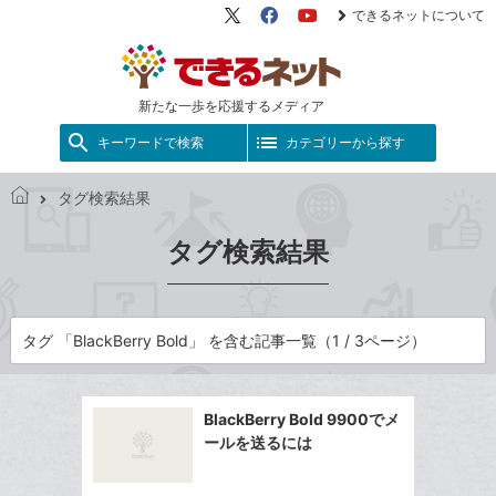
できるネットについて
X（旧
Facebook
YouTube
Twitter）
新たな一歩を応援するメディア
キーワードで検索
カテゴリーから探す
タグ検索結果
で
き
タグ検索結果
る
ネ
ッ
ト
タグ 「BlackBerry Bold」 を含む記事一覧（1 / 3ページ）
BlackBerry Bold 9900でメ
ールを送るには