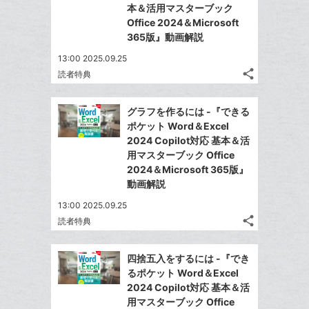
追
ア
ェ
本＆活用マスターブック
送
す
て
加
る
Office 2024＆Microsoft
ア
る
な
365版』動画解説
ブ
13:00 2025.09.25
ッ
share
読者特典
ク
記
Twitter
マ
事
で
Facebook
を
ー
グラフを作るには -『できる
シ
シ
で
LINE
ポケット Word＆Excel
ク
ェ
ェ
シ
で
2024 Copilot対応 基本＆活
は
に
ア
ア
ェ
用マスターブック Office
送
す
て
追
る
2024＆Microsoft 365版』
ア
る
な
加
動画解説
ブ
13:00 2025.09.25
ッ
share
読者特典
ク
記
Twitter
マ
事
で
Facebook
を
ー
四捨五入をするには -『でき
シ
シ
で
LINE
るポケット Word＆Excel
ク
ェ
ェ
シ
で
2024 Copilot対応 基本＆活
は
に
ア
ア
ェ
用マスターブック Office
送
す
て
追