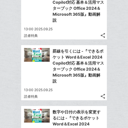
ア
ェ
Copilot対応 基本＆活用マス
送
す
て
加
る
ターブック Office 2024＆
ア
る
な
Microsoft 365版』動画解
ブ
説
ッ
13:00 2025.09.25
ク
share
読者特典
マ
記
Twitter
事
ー
で
Facebook
を
罫線を引くには -『できるポ
ク
シ
シ
で
LINE
ケット Word＆Excel 2024
に
ェ
ェ
シ
で
Copilot対応 基本＆活用マス
は
ア
追
ア
ェ
ターブック Office 2024＆
送
す
て
加
る
Microsoft 365版』動画解
ア
る
な
説
ブ
13:00 2025.09.25
ッ
share
読者特典
ク
記
Twitter
マ
事
で
Facebook
を
ー
数字や日付の表示を変更す
シ
シ
で
LINE
るには -『できるポケット
ク
ェ
ェ
シ
で
Word＆Excel 2024
は
に
ア