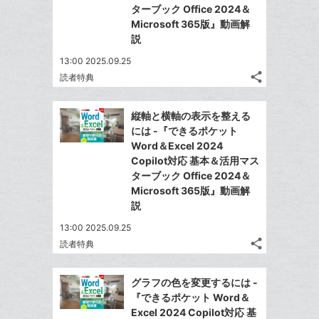
加
る
ターブック Office 2024＆
ア
る
な
Microsoft 365版』動画解
ブ
説
ッ
13:00 2025.09.25
ク
share
読者特典
マ
記
Twitter
事
ー
で
Facebook
を
縦軸と横軸の表示を整える
ク
シ
シ
で
LINE
には -『できるポケット
に
ェ
ェ
シ
で
Word＆Excel 2024
は
ア
追
ア
ェ
Copilot対応 基本＆活用マス
送
す
て
加
る
ターブック Office 2024＆
ア
る
な
Microsoft 365版』動画解
ブ
説
ッ
13:00 2025.09.25
ク
share
読者特典
マ
記
Twitter
事
ー
で
Facebook
を
グラフの色を変更するには -
ク
シ
シ
で
LINE
『できるポケット Word＆
に
ェ
ェ
シ
で
Excel 2024 Copilot対応 基
は
ア