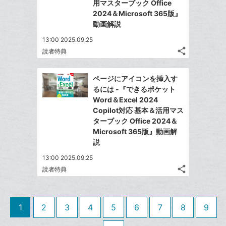
ア
ェ
用マスターブック Office
送
す
て
追
る
2024＆Microsoft 365版』
ア
る
な
加
動画解説
ブ
13:00 2025.09.25
ッ
share
読者特典
ク
記
Twitter
マ
事
で
Facebook
を
ー
ページにアイコンを挿入す
シ
シ
で
LINE
るには -『できるポケット
ク
ェ
ェ
シ
で
Word＆Excel 2024
は
に
ア
ア
ェ
Copilot対応 基本＆活用マス
送
す
て
追
る
ターブック Office 2024＆
ア
る
な
加
Microsoft 365版』動画解
ブ
説
ッ
13:00 2025.09.25
ク
share
読者特典
マ
記
Twitter
事
ー
で
Facebook
を
ク
シ
シ
で
LINE
1
2
3
4
5
6
7
8
9
に
ェ
ェ
シ
で
は
ア
追
ア