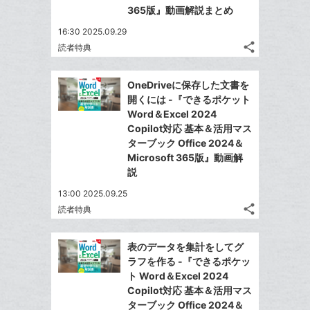
365版』動画解説まとめ
16:30 2025.09.29
share
読者特典
記
Twitter
事
で
Facebook
を
OneDriveに保存した文書を
シ
シ
で
LINE
開くには -『できるポケット
ェ
ェ
シ
で
Word＆Excel 2024
は
ア
ア
ェ
Copilot対応 基本＆活用マス
送
す
て
る
ターブック Office 2024＆
ア
る
な
Microsoft 365版』動画解
ブ
説
ッ
13:00 2025.09.25
ク
share
読者特典
マ
記
Twitter
事
ー
で
Facebook
を
表のデータを集計をしてグ
ク
シ
シ
で
LINE
ラフを作る -『できるポケッ
に
ェ
ェ
シ
で
ト Word＆Excel 2024
は
ア
追
ア
ェ
Copilot対応 基本＆活用マス
送
す
て
加
る
ターブック Office 2024＆
ア
る