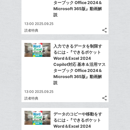
加
る
ターブック Office 2024＆
ア
る
な
Microsoft 365版』動画解
ブ
説
ッ
13:00 2025.09.25
ク
share
読者特典
マ
記
Twitter
事
ー
で
Facebook
を
入力できるデータを制限す
ク
シ
シ
で
LINE
るには -『できるポケット
に
ェ
ェ
シ
で
Word＆Excel 2024
は
ア
追
ア
ェ
Copilot対応 基本＆活用マス
送
す
て
加
る
ターブック Office 2024＆
ア
る
な
Microsoft 365版』動画解
ブ
説
ッ
13:00 2025.09.25
ク
share
読者特典
マ
記
Twitter
事
ー
で
Facebook
を
データのコピーや移動をす
ク
シ
シ
で
LINE
るには -『できるポケット
に
ェ
ェ
シ
で
Word＆Excel 2024
は
ア
追