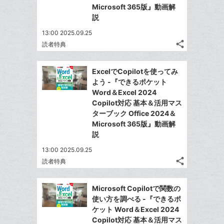
な
Microsoft 365版』動画解
ブ
説
ッ
13:00 2025.09.25
ク
share
読者特典
マ
記
Twitter
事
ー
で
Facebook
を
ExcelでCopilotを使ってみ
ク
シ
シ
で
LINE
よう -『できるポケット
に
ェ
ェ
シ
で
Word＆Excel 2024
は
ア
追
ア
ェ
Copilot対応 基本＆活用マス
送
す
て
加
る
ターブック Office 2024＆
ア
る
な
Microsoft 365版』動画解
ブ
説
ッ
13:00 2025.09.25
ク
share
読者特典
マ
記
Twitter
事
ー
で
Facebook
を
Microsoft Copilotで関数の
ク
シ
シ
で
LINE
使い方を調べる -『できるポ
に
ェ
ェ
シ
で
ケット Word＆Excel 2024
は
ア
追
ア
ェ
Copilot対応 基本＆活用マス
送
す
て