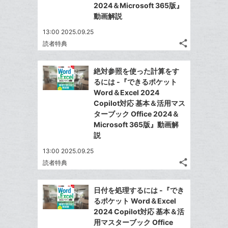
る
2024＆Microsoft 365版』
ア
る
な
加
動画解説
ブ
13:00 2025.09.25
ッ
share
読者特典
ク
記
Twitter
マ
事
で
Facebook
を
ー
絶対参照を使った計算をす
シ
シ
で
LINE
るには -『できるポケット
ク
ェ
ェ
シ
で
Word＆Excel 2024
は
に
ア
ア
ェ
Copilot対応 基本＆活用マス
送
す
て
追
る
ターブック Office 2024＆
ア
る
な
加
Microsoft 365版』動画解
ブ
説
ッ
13:00 2025.09.25
ク
share
読者特典
マ
記
Twitter
事
ー
で
Facebook
を
日付を処理するには -『でき
ク
シ
シ
で
LINE
るポケット Word＆Excel
に
ェ
ェ
シ
で
2024 Copilot対応 基本＆活
は
ア
追
ア
ェ
用マスターブック Office
送
す
て