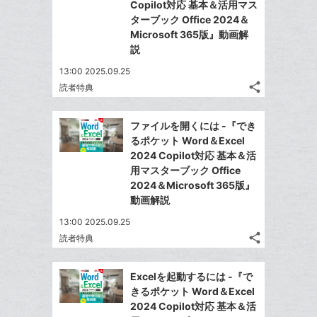
ア
ェ
Copilot対応 基本＆活用マス
送
す
て
追
る
ターブック Office 2024＆
ア
る
な
加
Microsoft 365版』動画解
ブ
説
ッ
13:00 2025.09.25
ク
share
読者特典
マ
記
Twitter
事
ー
で
Facebook
を
ファイルを開くには -『でき
ク
シ
シ
で
LINE
るポケット Word＆Excel
に
ェ
ェ
シ
で
2024 Copilot対応 基本＆活
は
ア
追
ア
ェ
用マスターブック Office
送
す
て
加
る
2024＆Microsoft 365版』
ア
る
な
動画解説
ブ
13:00 2025.09.25
ッ
share
読者特典
ク
記
Twitter
マ
事
で
Facebook
を
ー
Excelを起動するには -『で
シ
シ
で
LINE
きるポケット Word＆Excel
ク
ェ
ェ
シ
で
2024 Copilot対応 基本＆活
は
に
ア