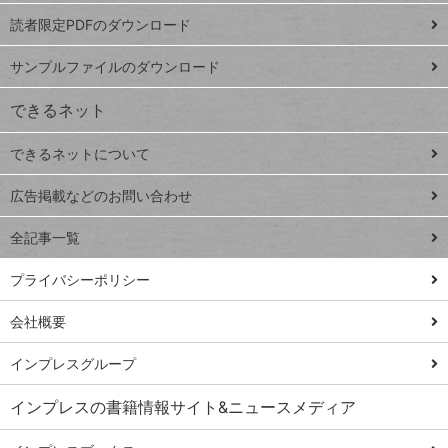
ッドシ
プ
読者限定PDFのダウンロード
ート
ペ
iPhone
ー
サンプルファイルのダウンロード
VLOOKUP
ジ
できるネット
連載
できるネットについて
Excel Q&A
close
閉じ
トイアンナ流仕
広告掲載などのお問い合わせ
る
事術
全記事一覧
PowerAutomate
ではじめる業務
プライバシーポリシー
の完全自動化
会社概要
AI議事録作成術
Windows 11
インプレスグループ
Q&A
インプレスの書籍情報サイト&ニュースメディア
Teams踏み込み
活用術