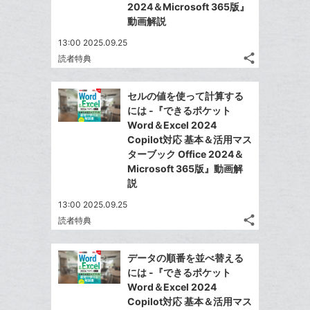
加
る
2024＆Microsoft 365版』
ア
る
な
動画解説
ブ
13:00 2025.09.25
ッ
share
読者特典
ク
記
Twitter
マ
事
で
Facebook
を
ー
セルの値を使って計算する
シ
シ
で
LINE
には -『できるポケット
ク
ェ
ェ
シ
で
Word＆Excel 2024
は
に
ア
ア
ェ
Copilot対応 基本＆活用マス
送
す
て
追
る
ターブック Office 2024＆
ア
る
な
加
Microsoft 365版』動画解
ブ
説
ッ
13:00 2025.09.25
ク
share
読者特典
マ
記
Twitter
事
ー
で
Facebook
を
データの順番を並べ替える
ク
シ
シ
で
LINE
には -『できるポケット
に
ェ
ェ
シ
で
Word＆Excel 2024
は
ア
追
ア
ェ
Copilot対応 基本＆活用マス
送
す
て