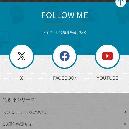
FOLLOW ME
search
format_list_bulleted
検
カ
検
カ
索
テ
メ
ゴ
索
テ
ニ
リ
フォローして通知を受け取る
ゴ
ュ
ー
ー
一
リ
を
覧
閉
を
ー
じ
閉
か
る
じ
る
search
ら
急
X
FACEBOOK
YOUTUBE
探
上
検
昇
索
す
ワ
できるシリーズ
ー
ド
できるシリーズについて
Google
ト
スプレ
ッ
30周年特設サイト