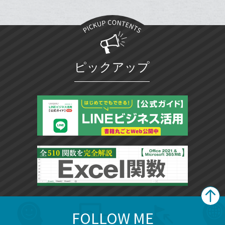
に
追
加
ピックアップ
FOLLOW ME
search
format_list_bulleted
検
カ