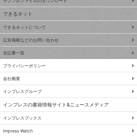
サンプルファイルのダウンロード
VLOOKUP
ジ
できるネット
連載
できるネットについて
Excel Q&A
close
閉じ
トイアンナ流仕
広告掲載などのお問い合わせ
る
事術
全記事一覧
PowerAutomate
ではじめる業務
プライバシーポリシー
の完全自動化
会社概要
AI議事録作成術
Windows 11
インプレスグループ
Q&A
インプレスの書籍情報サイト&ニュースメディア
Teams踏み込み
活用術
インプレスブックス
Excel講師の仕事
Impress Watch
術