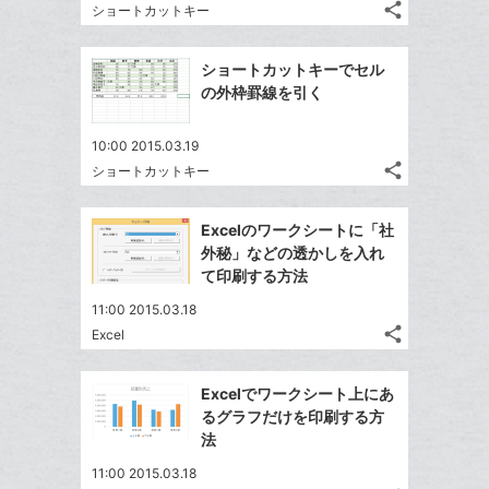
る
ア
る
ク
share
な
ショートカットキー
記
Twitter
に
ブ
事
で
Facebook
追
ッ
を
ショートカットキーでセル
シ
シ
で
加
LINE
ク
の外枠罫線を引く
ェ
ェ
シ
で
マ
は
ア
ア
ェ
送
ー
す
て
10:00 2015.03.19
る
ア
る
ク
share
な
ショートカットキー
記
Twitter
に
ブ
事
で
Facebook
追
ッ
を
Excelのワークシートに「社
シ
シ
で
加
LINE
ク
外秘」などの透かしを入れ
ェ
ェ
シ
で
マ
て印刷する方法
は
ア
ア
ェ
送
ー
す
て
11:00 2015.03.18
る
ア
る
ク
な
share
Excel
記
Twitter
に
ブ
事
で
追
Facebook
ッ
を
Excelでワークシート上にあ
シ
加
シ
で
ク
LINE
るグラフだけを印刷する方
ェ
ェ
シ
マ
で
法
は
ア
ア
ェ
ー
送
す
て
11:00 2015.03.18
る
ア