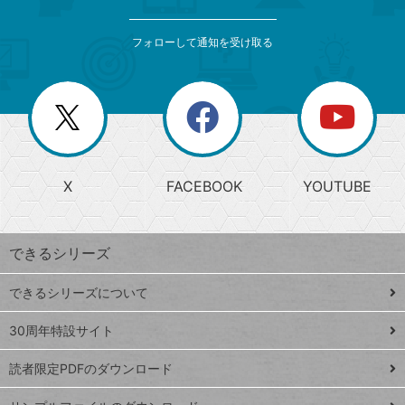
検
カ
索
テ
メ
ゴ
索
テ
ニ
リ
フォローして通知を受け取る
ゴ
ュ
ー
ー
一
リ
を
覧
閉
を
ー
じ
閉
か
る
じ
る
search
ら
急
X
FACEBOOK
YOUTUBE
探
上
検
昇
索
す
ワ
できるシリーズ
ー
ド
できるシリーズについて
Google
ト
スプレ
ッ
30周年特設サイト
ッドシ
プ
読者限定PDFのダウンロード
ート
ペ
iPhone
ー