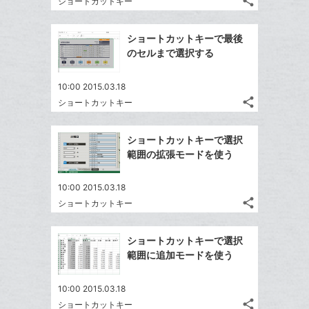
share
な
ショートカットキー
記
Twitter
に
ブ
事
で
Facebook
追
ッ
を
ショートカットキーで最後
シ
シ
で
加
LINE
ク
のセルまで選択する
ェ
ェ
シ
で
マ
は
ア
ア
ェ
送
ー
す
て
10:00 2015.03.18
る
ア
る
ク
share
な
ショートカットキー
記
Twitter
に
ブ
事
で
Facebook
追
ッ
を
ショートカットキーで選択
シ
シ
で
加
LINE
ク
範囲の拡張モードを使う
ェ
ェ
シ
で
マ
は
ア
ア
ェ
送
ー
す
て
10:00 2015.03.18
る
ア
る
ク
share
な
ショートカットキー
記
Twitter
に
ブ
事
で
Facebook
追
を
ッ
ショートカットキーで選択
シ
シ
で
加
LINE
ク
範囲に追加モードを使う
ェ
ェ
シ
で
マ
は
ア
ア
ェ
送
す
ー
て
10:00 2015.03.18
る
ア
る
ク
share
な
ショートカットキー