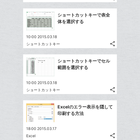
記
Twitter
に
ブ
事
で
Facebook
追
ッ
を
ショートカットキーで表全
シ
シ
で
加
LINE
ク
体を選択する
ェ
ェ
シ
で
マ
は
ア
ア
ェ
送
ー
す
て
10:00 2015.03.18
る
ア
る
ク
share
な
ショートカットキー
記
Twitter
に
ブ
事
で
Facebook
追
ッ
を
ショートカットキーでセル
シ
シ
で
加
LINE
ク
範囲を選択する
ェ
ェ
シ
で
マ
は
ア
ア
ェ
送
ー
す
て
10:00 2015.03.18
る
ア
る
ク
share
な
ショートカットキー
記
Twitter
に
ブ
事
で
Facebook
追
ッ
を
Excelのエラー表示を隠して
シ
シ
で
加
LINE
ク
印刷する方法
ェ
ェ
シ
で
マ
は
ア
ア
ェ
送
ー
す
て
18:00 2015.03.17
る
ア
る
ク
share
な
Excel
記