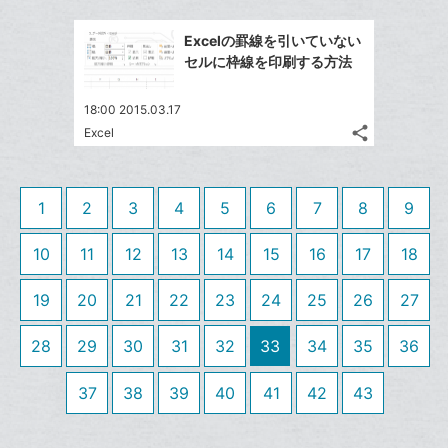
Twitter
に
ブ
事
で
Facebook
追
ッ
を
Excelの罫線を引いていない
シ
シ
で
加
LINE
ク
セルに枠線を印刷する方法
ェ
ェ
シ
で
マ
は
ア
ア
ェ
送
ー
す
て
18:00 2015.03.17
る
ア
る
ク
share
な
Excel
記
Twitter
に
ブ
事
で
Facebook
追
ッ
を
シ
シ
で
加
LINE
ク
1
2
3
4
5
6
7
8
9
ェ
ェ
シ
で
マ
は
ア
ア
ェ
送
ー
す
10
11
12
13
14
15
16
17
18
て
る
ア
る
ク
な
19
20
21
22
23
24
25
26
27
に
ブ
追
ッ
28
29
30
31
32
33
34
35
36
加
ク
マ
37
38
39
40
41
42
43
ー
ク