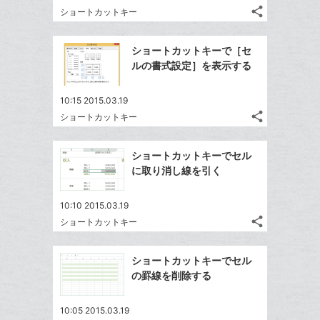
る
ア
る
ク
share
な
ショートカットキー
記
Twitter
に
ブ
事
で
Facebook
追
ッ
を
ショートカットキーで［セ
シ
シ
で
加
LINE
ク
ルの書式設定］を表示する
ェ
ェ
シ
で
マ
は
ア
ア
ェ
送
ー
す
て
10:15 2015.03.19
る
ア
る
ク
share
な
ショートカットキー
記
Twitter
に
ブ
事
で
Facebook
追
ッ
を
ショートカットキーでセル
シ
シ
で
加
LINE
ク
に取り消し線を引く
ェ
ェ
シ
で
マ
は
ア
ア
ェ
送
ー
す
て
10:10 2015.03.19
る
ア
る
ク
share
な
ショートカットキー
記
Twitter
に
ブ
事
で
Facebook
追
ッ
を
ショートカットキーでセル
シ
シ
で
加
LINE
ク
の罫線を削除する
ェ
ェ
シ
で
マ
は
ア
ア
ェ
送
ー
す
て
10:05 2015.03.19