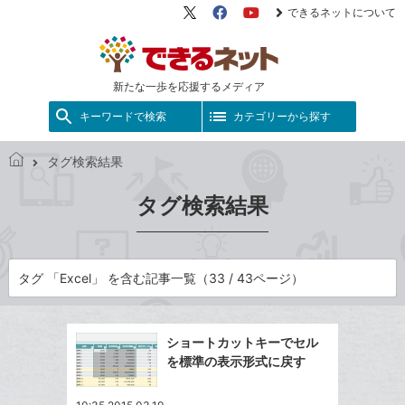
できるネットについて
X（旧
Facebook
YouTube
Twitter）
新たな一歩を応援するメディア
キーワードで検索
カテゴリーから探す
タグ検索結果
で
き
タグ検索結果
る
ネ
ッ
ト
タグ 「Excel」 を含む記事一覧（33 / 43ページ）
ショートカットキーでセル
を標準の表示形式に戻す