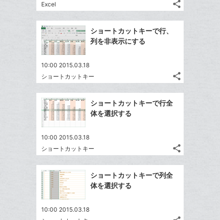
ク
る
な
share
Excel
記
に
Twitter
ブ
事
追
で
Facebook
ッ
を
ショートカットキーで行、
加
シ
シ
で
ク
LINE
列を非表示にする
ェ
ェ
シ
マ
で
は
ア
ア
ェ
ー
送
す
て
10:00 2015.03.18
る
ア
ク
る
share
な
ショートカットキー
記
Twitter
に
ブ
事
で
追
Facebook
ッ
を
ショートカットキーで行全
シ
加
シ
で
LINE
ク
体を選択する
ェ
ェ
シ
で
マ
は
ア
ア
ェ
送
ー
す
て
10:00 2015.03.18
る
ア
る
ク
share
な
ショートカットキー
記
Twitter
に
ブ
事
で
Facebook
追
ッ
を
ショートカットキーで列全
シ
シ
で
加
LINE
ク
体を選択する
ェ
ェ
シ
で
マ
は
ア
ア
ェ
送
ー
す
て
10:00 2015.03.18
る
ア
る
ク