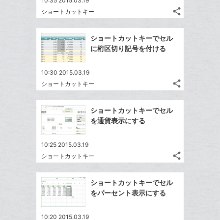
10:35 2015.03.19
share
ショートカットキー
記
Twitter
事
で
Facebook
を
ショートカットキーでセル
シ
シ
で
LINE
に桁区切り記号を付ける
ェ
ェ
シ
で
は
ア
ア
ェ
送
す
て
10:30 2015.03.19
る
ア
る
share
な
ショートカットキー
記
Twitter
ブ
事
で
Facebook
ッ
を
ショートカットキーでセル
シ
シ
で
LINE
ク
を通貨表示にする
ェ
ェ
シ
で
マ
は
ア
ア
ェ
送
ー
す
て
10:25 2015.03.19
る
ア
る
ク
share
な
ショートカットキー
記
Twitter
に
ブ
事
で
Facebook
追
ッ
を
ショートカットキーでセル
シ
シ
で
加
LINE
ク
をパーセント表示にする
ェ
ェ
シ
で
マ
は
ア
ア
ェ
送
ー
す
て
10:20 2015.03.19