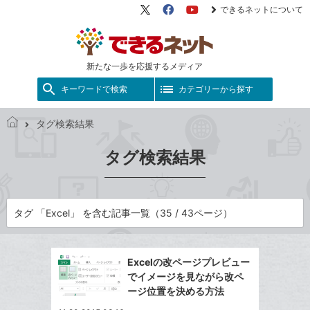
できるネットについて
X（旧
Facebook
YouTube
Twitter）
新たな一歩を応援するメディア
キーワードで検索
カテゴリーから探す
タグ検索結果
で
き
タグ検索結果
る
ネ
ッ
ト
タグ 「Excel」 を含む記事一覧（35 / 43ページ）
Excelの改ページプレビュー
でイメージを見ながら改ペ
ージ位置を決める方法