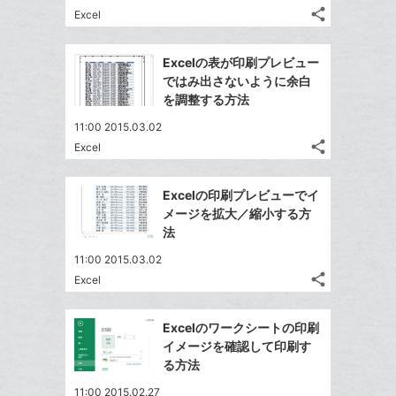
る
ア
ク
る
な
share
Excel
記
に
Twitter
ブ
事
追
で
Facebook
ッ
を
Excelの表が印刷プレビュー
加
シ
シ
で
ク
LINE
ではみ出さないように余白
ェ
ェ
シ
マ
で
を調整する方法
は
ア
ア
ェ
ー
送
す
て
11:00 2015.03.02
る
ア
ク
る
な
share
Excel
記
に
Twitter
ブ
事
追
で
Facebook
ッ
を
Excelの印刷プレビューでイ
加
シ
シ
で
ク
LINE
メージを拡大／縮小する方
ェ
ェ
シ
マ
で
法
は
ア
ア
ェ
ー
送
す
て
11:00 2015.03.02
る
ア
ク
る
な
share
Excel
記
に
Twitter
ブ
事
追
で
Facebook
ッ
を
Excelのワークシートの印刷
加
シ
シ
で
ク
LINE
イメージを確認して印刷す
ェ
ェ
シ
マ
で
る方法
は
ア
ア
ェ
ー
送
す
て
11:00 2015.02.27