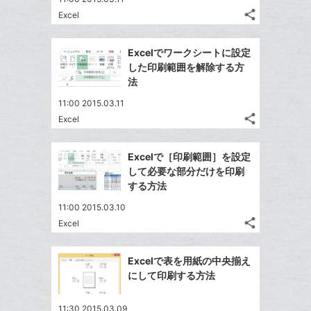
る
ア
ク
る
share
な
Excel
記
Twitter
に
ブ
事
で
追
Facebook
ッ
を
Excelでワークシートに設定
シ
加
シ
で
LINE
ク
した印刷範囲を解除する方
ェ
ェ
シ
で
マ
法
は
ア
ア
ェ
送
ー
す
て
11:00 2015.03.11
る
ア
る
ク
な
share
Excel
記
Twitter
に
ブ
事
で
追
Facebook
ッ
を
Excelで［印刷範囲］を設定
シ
加
シ
で
ク
LINE
して必要な部分だけを印刷
ェ
ェ
シ
マ
で
する方法
は
ア
ア
ェ
ー
送
す
て
11:00 2015.03.10
る
ア
ク
る
な
share
Excel
記
に
Twitter
ブ
事
追
で
Facebook
ッ
を
Excelで表を用紙の中央揃え
加
シ
シ
で
ク
LINE
にして印刷する方法
ェ
ェ
シ
マ
で
は
ア
ア
ェ
ー
送
す
て
11:30 2015.03.09