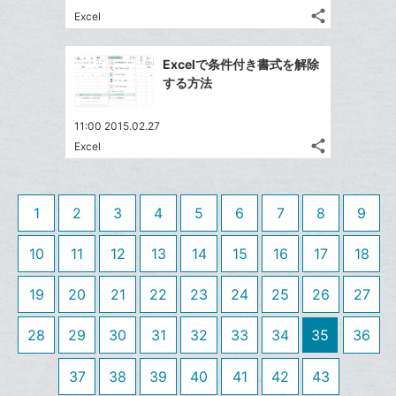
る
ア
ク
る
な
share
Excel
記
に
Twitter
ブ
事
追
で
Facebook
ッ
を
Excelで条件付き書式を解除
加
シ
シ
で
ク
LINE
する方法
ェ
ェ
シ
マ
で
は
ア
ア
ェ
ー
送
す
て
11:00 2015.02.27
る
ア
ク
る
share
な
Excel
記
Twitter
に
ブ
事
で
追
Facebook
ッ
を
シ
加
シ
で
LINE
ク
1
2
3
4
5
6
7
8
9
ェ
ェ
シ
で
マ
は
ア
ア
ェ
送
ー
す
10
11
12
13
14
15
16
17
18
て
る
ア
る
ク
な
19
20
21
22
23
24
25
26
27
に
ブ
追
ッ
28
29
30
31
32
33
34
35
36
加
ク
マ
37
38
39
40
41
42
43
ー