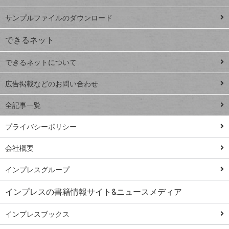
iPhone
ー
サンプルファイルのダウンロード
VLOOKUP
ジ
できるネット
連載
できるネットについて
Excel Q&A
close
閉じ
トイアンナ流仕
広告掲載などのお問い合わせ
る
事術
全記事一覧
PowerAutomate
ではじめる業務
プライバシーポリシー
の完全自動化
会社概要
AI議事録作成術
Windows 11
インプレスグループ
Q&A
インプレスの書籍情報サイト&ニュースメディア
Teams踏み込み
活用術
インプレスブックス
Excel講師の仕事