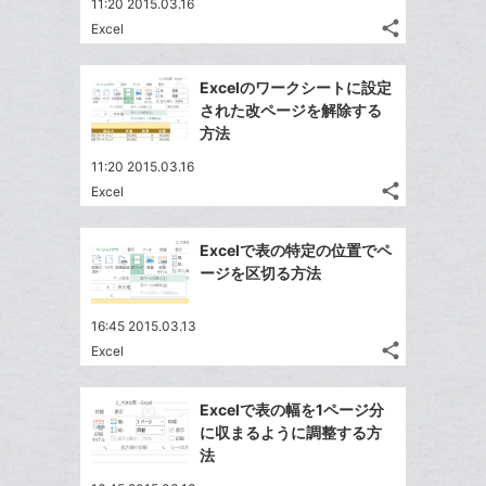
11:20 2015.03.16
share
Excel
記
Twitter
事
で
Facebook
を
Excelのワークシートに設定
シ
シ
で
LINE
された改ページを解除する
ェ
ェ
シ
で
方法
は
ア
ア
ェ
送
す
て
11:20 2015.03.16
る
ア
る
な
share
Excel
記
Twitter
ブ
事
で
Facebook
ッ
を
Excelで表の特定の位置でペ
シ
シ
で
ク
LINE
ージを区切る方法
ェ
ェ
シ
マ
で
は
ア
ア
ェ
ー
送
す
て
16:45 2015.03.13
る
ア
ク
る
share
な
Excel
記
Twitter
に
ブ
事
で
追
Facebook
ッ
を
Excelで表の幅を1ページ分
シ
加
シ
で
LINE
ク
に収まるように調整する方
ェ
ェ
シ
で
マ
法
は
ア
ア
ェ
送
ー
す
て