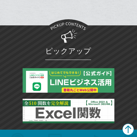
ク
に
追
加
ピックアップ