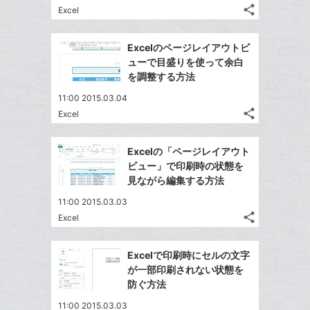
る
ア
ク
る
share
な
Excel
記
Twitter
に
ブ
事
で
追
Facebook
ッ
を
Excelのページレイアウトビ
シ
加
シ
で
LINE
ク
ューで目盛りを使って余白
ェ
ェ
シ
で
マ
を調整する方法
は
ア
ア
ェ
送
ー
す
て
11:00 2015.03.04
る
ア
る
ク
な
share
Excel
記
Twitter
に
ブ
事
で
追
Facebook
ッ
を
Excelの「ページレイアウト
シ
加
シ
で
ク
LINE
ビュー」で印刷時の状態を
ェ
ェ
シ
マ
で
見ながら編集する方法
は
ア
ア
ェ
ー
送
す
て
11:00 2015.03.03
る
ア
ク
る
な
share
Excel
記
に
Twitter
ブ
事
追
で
Facebook
ッ
を
Excelで印刷時にセルの文字
加
シ
シ
で
ク
LINE
が一部印刷されない状態を
ェ
ェ
シ
マ
で
防ぐ方法
は
ア
ア
ェ
ー
送
す
て
11:00 2015.03.03