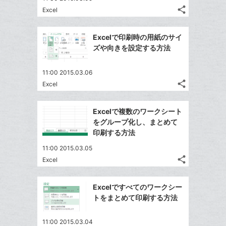
る
ア
ク
る
share
な
Excel
記
Twitter
に
ブ
事
で
追
Facebook
ッ
を
Excelで印刷時の用紙のサイ
シ
加
シ
で
LINE
ク
ズや向きを設定する方法
ェ
ェ
シ
で
マ
は
ア
ア
ェ
送
ー
す
て
11:00 2015.03.06
る
ア
る
ク
share
な
Excel
記
Twitter
に
ブ
事
で
Facebook
追
ッ
を
Excelで複数のワークシート
シ
シ
で
加
LINE
ク
をグループ化し、まとめて
ェ
ェ
シ
で
マ
印刷する方法
は
ア
ア
ェ
送
ー
す
て
11:00 2015.03.05
る
ア
る
ク
な
share
Excel
記
Twitter
に
ブ
事
で
追
Facebook
ッ
を
Excelですべてのワークシー
シ
加
シ
で
ク
LINE
トをまとめて印刷する方法
ェ
ェ
シ
マ
で
は
ア
ア
ェ
ー
送
す
て
11:00 2015.03.04