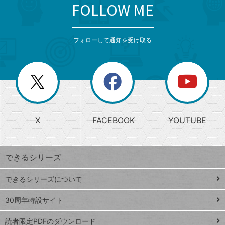
FOLLOW ME
search
format_list_bulleted
検
カ
検
カ
索
テ
メ
ゴ
索
テ
ニ
リ
フォローして通知を受け取る
ゴ
ュ
ー
ー
一
リ
を
覧
閉
を
ー
じ
閉
か
る
じ
る
search
ら
急
X
FACEBOOK
YOUTUBE
探
上
検
昇
索
す
ワ
できるシリーズ
ー
ド
できるシリーズについて
Google
ト
スプレ
ッ
30周年特設サイト
ッドシ
プ
読者限定PDFのダウンロード
ート
ペ