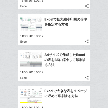
16:45 2015.03.13
る
ア
る
ク
な
share
Excel
記
Twitter
に
ブ
事
で
追
Facebook
ッ
を
Excelで拡大縮小印刷の倍率
シ
加
シ
で
ク
LINE
を指定する方法
ェ
ェ
シ
マ
で
は
ア
ア
ェ
ー
送
す
て
11:00 2015.03.12
る
ア
ク
る
share
な
Excel
記
Twitter
に
ブ
事
で
追
Facebook
ッ
を
A4サイズで作成したExcel
シ
加
シ
で
LINE
ク
の表をB5に縮小して印刷す
ェ
ェ
シ
で
マ
る方法
は
ア
ア
ェ
送
ー
す
て
11:00 2015.03.12
る
ア
る
ク
な
share
Excel
記
Twitter
に
ブ
事
で
追
Facebook
ッ
を
Excelで大きな表を１ページ
シ
加
シ
で
ク
LINE
に収めて印刷する方法
ェ
ェ
シ
マ
で
は
ア
ア
ェ
ー
送
す
て
11:00 2015.03.11