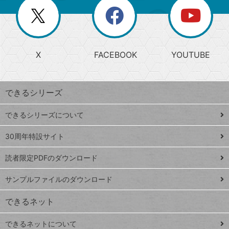
を
覧
閉
を
ー
じ
閉
か
る
じ
る
search
ら
急
X
FACEBOOK
YOUTUBE
探
上
検
昇
索
す
ワ
できるシリーズ
ー
ド
できるシリーズについて
Google
ト
スプレ
ッ
30周年特設サイト
ッドシ
プ
読者限定PDFのダウンロード
ート
ペ
iPhone
ー
サンプルファイルのダウンロード
VLOOKUP
ジ
できるネット
連載
できるネットについて