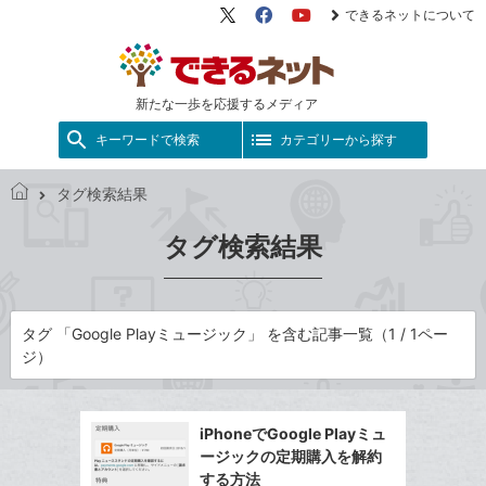
できるネットについて
X（旧
Facebook
YouTube
Twitter）
新たな一歩を応援するメディア
キーワードで検索
カテゴリーから探す
タグ検索結果
で
き
タグ検索結果
る
ネ
ッ
ト
タグ 「Google Playミュージック」 を含む記事一覧（1 / 1ペー
ジ）
iPhoneでGoogle Playミュ
ージックの定期購入を解約
する方法