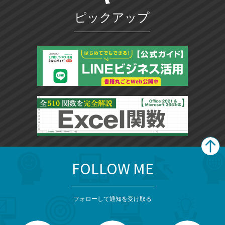
マ
ピックアップ
ー
ク
に
追
加
FOLLOW ME
search
format_list_bulleted
検
カ
検
カ
索
テ
メ
ゴ
索
テ
ニ
リ
フォローして通知を受け取る
ゴ
ュ
ー
ー
一
リ