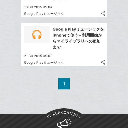
18:30 2015.09.04
share
Google Playミュージック
記
Twitter
事
で
Facebook
を
Google Playミュージックを
シ
シ
で
LINE
iPhoneで使う - 利用開始か
ェ
ェ
シ
で
らマイライブラリへの追加
は
ア
ア
ェ
まで
送
す
て
る
ア
る
な
21:30 2015.09.03
share
ブ
Google Playミュージック
記
Twitter
ッ
事
で
Facebook
ク
を
シ
シ
で
LINE
マ
1
ェ
ェ
シ
で
ー
は
ア
ア
ェ
送
ク
す
て
る
ア
る
に
な
追
ブ
加
ッ
ク