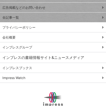
Excel Q&A
close
閉じ
トイアンナ流仕
広告掲載などのお問い合わせ
る
事術
全記事一覧
PowerAutomate
ではじめる業務
プライバシーポリシー
の完全自動化
会社概要
AI議事録作成術
Windows 11
インプレスグループ
Q&A
インプレスの書籍情報サイト&ニュースメディア
Teams踏み込み
活用術
インプレスブックス
Excel講師の仕事
Impress Watch
術
エクセル時短
パワポ時短
Windows Tips