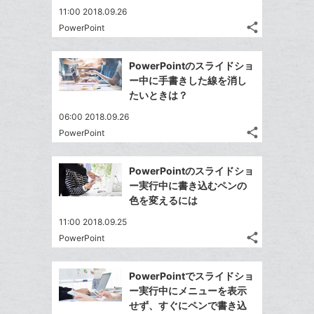
ア
ェ
ー
送
す
て
11:00 2018.09.26
る
ア
ク
る
な
share
PowerPoint
記
に
Twitter
ブ
事
追
で
Facebook
ッ
を
PowerPointのスライドショ
加
シ
シ
で
ク
LINE
ー中に手書きした線を消し
ェ
ェ
シ
マ
で
たいときは？
は
ア
ア
ェ
ー
送
す
て
06:00 2018.09.26
る
ア
ク
る
な
share
PowerPoint
記
に
Twitter
ブ
事
追
で
Facebook
ッ
を
PowerPointのスライドショ
加
シ
シ
で
ク
LINE
ー実行中に書き込むペンの
ェ
ェ
シ
マ
で
色を変えるには
は
ア
ア
ェ
ー
送
す
て
11:00 2018.09.25
る
ア
ク
る
な
share
PowerPoint
記
に
Twitter
ブ
事
追
で
Facebook
ッ
を
PowerPointでスライドショ
加
シ
シ
で
ク
LINE
ー実行中にメニューを表示
ェ
ェ
シ
マ
で
せず、すぐにペンで書き込
は
ア