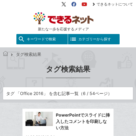
できるネットについて
X（旧
Facebook
YouTube
Twitter）
新たな一歩を応援するメディア
キーワードで検索
カテゴリーから探す
タグ検索結果
で
き
タグ検索結果
る
ネ
ッ
ト
タグ 「Office 2016」 を含む記事一覧（6 / 54ページ）
PowerPointでスライドに挿
入したコメントを印刷しな
い方法