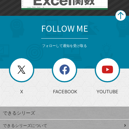
FOLLOW ME
search
format_list_bulleted
検
カ
検
カ
索
テ
メ
ゴ
索
テ
ニ
リ
フォローして通知を受け取る
ゴ
ュ
ー
ー
一
リ
を
覧
閉
を
ー
じ
閉
か
る
じ
る
search
ら
急
X
FACEBOOK
YOUTUBE
探
上
検
昇
索
す
ワ
できるシリーズ
ー
ド
できるシリーズについて