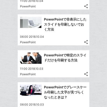
11:00 2018.10.04
share
PowerPoint
記
Twitter
事
で
Facebook
を
PowerPointで非表示にした
シ
シ
で
LINE
スライドを印刷しないでお
ェ
ェ
シ
で
く方法
は
ア
ア
ェ
送
す
て
06:00 2018.10.04
る
ア
る
な
share
PowerPoint
記
Twitter
ブ
事
で
Facebook
ッ
を
PowerPointで特定のスライ
シ
シ
で
ク
LINE
ドだけを印刷する方法
ェ
ェ
シ
マ
で
は
ア
ア
11:00 2018.10.03
ェ
ー
送
す
て
share
PowerPoint
る
ア
ク
る
記
な
Twitter
事
に
ブ
で
Facebook
を
PowerPointでグレースケー
追
ッ
シ
シ
で
LINE
ル印刷した文字が見づらく
加
ェ
ク
ェ
シ
で
なったときは？
は
ア
マ
ア
ェ
送
す
て
06:00 2018.10.03
ー