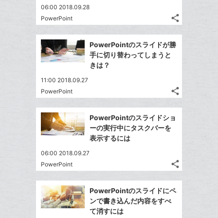
ェ
送
ク
す
て
06:00 2018.09.28
る
ア
る
に
な
share
PowerPoint
記
Twitter
追
ブ
事
で
加
Facebook
ッ
を
PowerPointのスライドが勝
シ
シ
で
ク
LINE
手に切り替わってしまうと
ェ
ェ
シ
マ
で
きは？
は
ア
ア
ェ
ー
送
す
て
11:00 2018.09.27
る
ア
ク
る
な
share
PowerPoint
記
に
Twitter
ブ
事
追
で
Facebook
ッ
を
PowerPointのスライドショ
加
シ
シ
で
ク
LINE
ーの実行中にタスクバーを
ェ
ェ
シ
マ
で
表示するには
は
ア
ア
ェ
ー
送
す
て
06:00 2018.09.27
る
ア
ク
る
な
share
PowerPoint
記
に
Twitter
ブ
事
追
で
Facebook
ッ
を
PowerPointのスライドにペ
加
シ
シ
で
ク
LINE
ンで書き込んだ内容をすべ
ェ
ェ
シ
マ
で
て消すには
は
ア