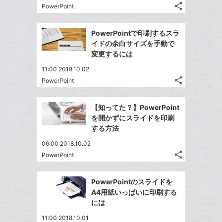
る
ア
る
な
share
PowerPoint
ク
記
Twitter
ブ
事
に
で
Facebook
ッ
を
PowerPointで印刷するスラ
追
シ
シ
で
ク
LINE
イドの余白サイズを手動で
加
ェ
ェ
シ
マ
で
変更するには
は
ア
ア
ェ
ー
送
す
て
11:00 2018.10.02
る
ア
ク
る
な
share
PowerPoint
記
に
Twitter
ブ
事
追
で
Facebook
ッ
を
【知ってた？】PowerPoint
加
シ
シ
で
ク
LINE
を開かずにスライドを印刷
ェ
ェ
シ
マ
で
する方法
は
ア
ア
ェ
ー
送
す
て
06:00 2018.10.02
る
ア
ク
る
な
share
PowerPoint
記
に
Twitter
ブ
事
追
で
Facebook
ッ
を
PowerPointのスライドを
加
シ
シ
で
ク
LINE
A4用紙いっぱいに印刷する
ェ
ェ
シ
マ
で
には
は
ア
ア
ェ
ー
送
す
て
11:00 2018.10.01