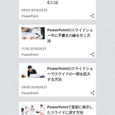
ア
ェ
ー
むには
送
す
て
る
ア
ク
る
な
06:00 2018.09.25
に
share
ブ
PowerPoint
記
Twitter
追
ッ
事
で
加
Facebook
ク
を
PowerPointのスライドショ
シ
シ
で
LINE
マ
ー中に手書きの線を引く方
ェ
ェ
シ
で
ー
法
は
ア
ア
ェ
送
ク
す
て
11:00 2018.09.21
る
ア
る
に
な
share
PowerPoint
記
Twitter
追
ブ
事
で
加
Facebook
ッ
を
PowerPointのスライドショ
シ
シ
で
ク
LINE
ーでスライドの一部を拡大
ェ
ェ
シ
マ
で
する方法
は
ア
ア
ェ
ー
送
す
て
06:00 2018.09.21
る
ア
ク
る
な
share
PowerPoint
記
に
Twitter
ブ
事
追
で
Facebook
ッ
を
PowerPointで直前に表示し
加
シ
シ
で
ク
LINE
たスライドに戻す方法
ェ