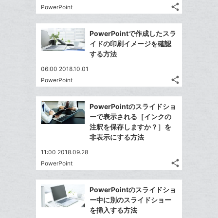
る
ア
ク
る
な
share
PowerPoint
記
に
Twitter
ブ
事
追
で
Facebook
ッ
を
PowerPointで作成したスラ
加
シ
シ
で
ク
LINE
イドの印刷イメージを確認
ェ
ェ
シ
マ
で
する方法
は
ア
ア
ェ
ー
送
す
て
06:00 2018.10.01
る
ア
ク
る
な
share
PowerPoint
記
に
Twitter
ブ
事
追
で
Facebook
ッ
を
PowerPointのスライドショ
加
シ
シ
で
ク
LINE
ーで表示される［インクの
ェ
ェ
シ
マ
で
注釈を保存しますか？］を
は
ア
ア
ェ
ー
非表示にする方法
送
す
て
る
ア
ク
る
な
11:00 2018.09.28
に
share
ブ
PowerPoint
記
Twitter
追
ッ
事
で
加
Facebook
ク
を
PowerPointのスライドショ
シ
シ
で
LINE
マ
ー中に別のスライドショー
ェ
ェ
シ
で
ー
を挿入する方法
は
ア
ア