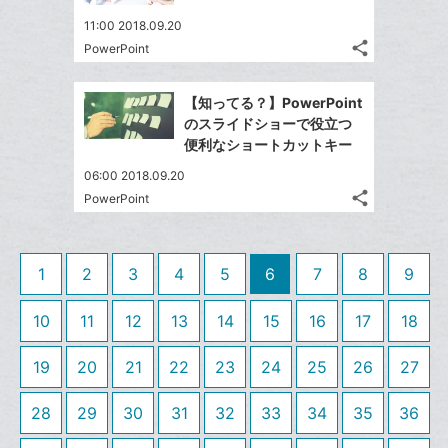
ェ
シ
マ
で
は
ア
ア
11:00 2018.09.20
ェ
ー
送
す
て
share
PowerPoint
る
ア
ク
る
記
な
Twitter
事
に
ブ
で
Facebook
を
【知ってる？】PowerPoint
追
ッ
シ
シ
で
LINE
のスライドショーで役立つ
加
ェ
ク
ェ
シ
で
便利なショートカットキー
は
ア
マ
ア
ェ
送
す
て
06:00 2018.09.20
ー
る
ア
る
な
share
PowerPoint
ク
記
Twitter
ブ
事
に
で
Facebook
ッ
を
追
シ
シ
で
ク
LINE
1
2
3
4
5
6
7
8
9
加
ェ
ェ
シ
マ
で
は
ア
ア
ェ
ー
送
す
10
11
12
13
14
15
16
17
18
て
る
ア
ク
る
な
に
19
20
21
22
23
24
25
26
27
ブ
追
ッ
加
28
29
30
31
32
33
34
35
36
ク
マ