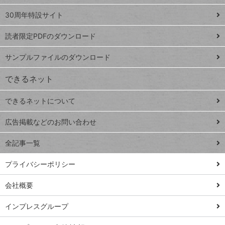
Google
ト
スプレ
ッ
30周年特設サイト
ッドシ
プ
読者限定PDFのダウンロード
ート
ペ
iPhone
ー
サンプルファイルのダウンロード
VLOOKUP
ジ
できるネット
連載
できるネットについて
Excel Q&A
close
閉じ
トイアンナ流仕
広告掲載などのお問い合わせ
る
事術
全記事一覧
PowerAutomate
ではじめる業務
プライバシーポリシー
の完全自動化
会社概要
AI議事録作成術
Windows 11
インプレスグループ
Q&A