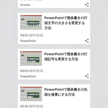
る
ア
ク
る
share
な
Access
記
Twitter
に
ブ
事
で
追
Facebook
ッ
を
PowerPointで箇条書きの行
シ
加
シ
で
LINE
ク
頭文字の大きさを変更する
ェ
ェ
シ
で
マ
方法
は
ア
ア
ェ
送
ー
す
て
06:00 2017.12.12
る
ア
る
ク
な
share
PowerPoint
記
Twitter
に
ブ
事
で
追
Facebook
ッ
を
PowerPointで箇条書きの行
シ
加
シ
で
ク
LINE
頭記号を変更する方法
ェ
ェ
シ
マ
で
は
ア
ア
ェ
ー
送
す
て
06:00 2017.12.12
る
ア
ク
る
share
な
PowerPoint
記
Twitter
に
ブ
事
で
追
Facebook
ッ
を
PowerPointで箇条書きの先
シ
加
シ
で
LINE
ク
頭を連番にする方法
ェ
ェ
シ
で
マ
は
ア
ア
ェ
送
ー
す
て
05:40 2017.12.12