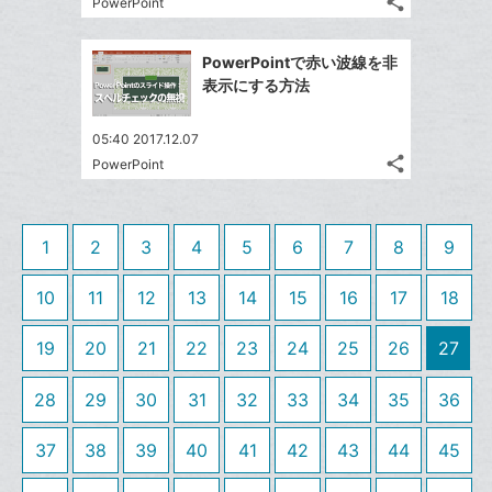
share
な
PowerPoint
記
Twitter
に
ブ
事
で
追
Facebook
ッ
を
PowerPointで赤い波線を非
シ
加
シ
で
LINE
ク
表示にする方法
ェ
ェ
シ
で
マ
は
ア
ア
ェ
送
ー
す
て
05:40 2017.12.07
る
ア
る
ク
share
な
PowerPoint
記
Twitter
に
ブ
事
で
Facebook
追
ッ
を
シ
シ
で
加
LINE
ク
1
2
3
4
5
6
7
8
9
ェ
ェ
シ
で
マ
は
ア
ア
ェ
送
ー
す
10
11
12
13
14
15
16
17
18
て
る
ア
る
ク
な
19
20
21
22
23
24
25
26
27
に
ブ
追
ッ
28
29
30
31
32
33
34
35
36
加
ク
マ
37
38
39
40
41
42
43
44
45
ー
ク