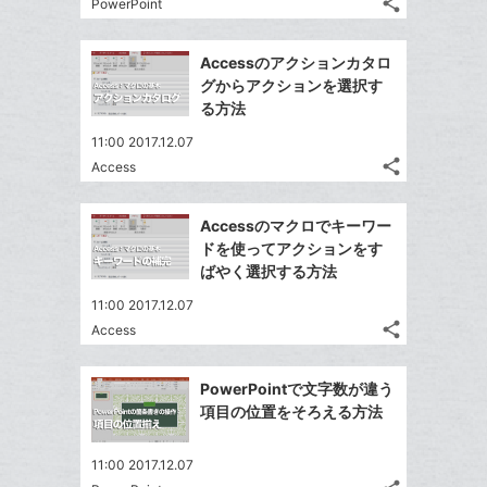
る
ク
share
な
PowerPoint
記
Twitter
に
ブ
事
で
Facebook
追
ッ
を
Accessのアクションカタロ
シ
シ
で
加
LINE
ク
グからアクションを選択す
ェ
ェ
シ
で
マ
る方法
は
ア
ア
ェ
送
ー
す
て
11:00 2017.12.07
る
ア
る
ク
な
share
Access
記
Twitter
に
ブ
事
で
追
Facebook
ッ
を
Accessのマクロでキーワー
シ
加
シ
で
ク
LINE
ドを使ってアクションをす
ェ
ェ
シ
マ
で
ばやく選択する方法
は
ア
ア
ェ
ー
送
す
て
11:00 2017.12.07
る
ア
ク
る
な
share
Access
記
に
Twitter
ブ
事
追
で
Facebook
ッ
を
PowerPointで文字数が違う
加
シ
シ
で
ク
LINE
項目の位置をそろえる方法
ェ
ェ
シ
マ
で
は
ア
ア
ェ
ー
送
す
て
11:00 2017.12.07
る
ア
ク
る