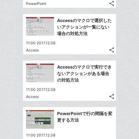
る
ア
る
ク
な
share
PowerPoint
記
Twitter
に
ブ
事
で
追
Facebook
ッ
を
Accessのマクロで選択した
シ
加
シ
で
ク
LINE
いアクションが一覧にない
ェ
ェ
シ
マ
で
場合の対処方法
は
ア
ア
ェ
ー
送
す
て
11:00 2017.12.08
る
ア
ク
る
な
share
Access
記
に
Twitter
ブ
事
追
で
Facebook
ッ
を
Accessのマクロで実行でき
加
シ
シ
で
ク
LINE
ないアクションがある場合
ェ
ェ
シ
マ
で
の対処方法
は
ア
ア
ェ
ー
送
す
て
11:00 2017.12.08
る
ア
ク
る
な
share
Access
記
に
Twitter
ブ
事
追
で
Facebook
ッ
を
PowerPointで行の間隔を変
加
シ
シ
で
ク
LINE
更する方法
ェ
ェ
シ
マ
で
は
ア
ア
ェ
ー
送
す
て
11:00 2017.12.08