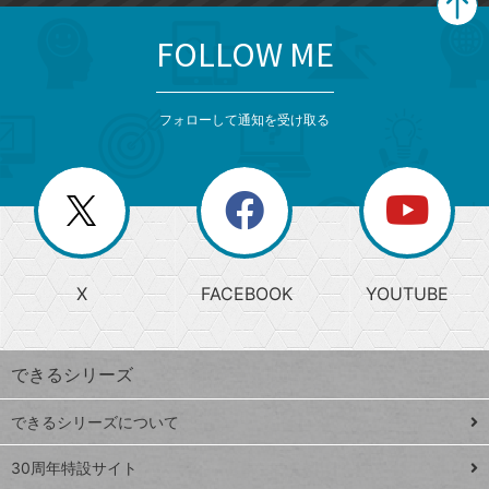
FOLLOW ME
search
format_list_bulleted
検
カ
検
カ
索
テ
メ
ゴ
索
テ
ニ
リ
フォローして通知を受け取る
ゴ
ュ
ー
ー
一
リ
を
覧
閉
を
ー
じ
閉
か
る
じ
る
search
ら
急
X
FACEBOOK
YOUTUBE
探
上
検
昇
索
す
ワ
できるシリーズ
ー
ド
できるシリーズについて
Google
ト
スプレ
ッ
30周年特設サイト