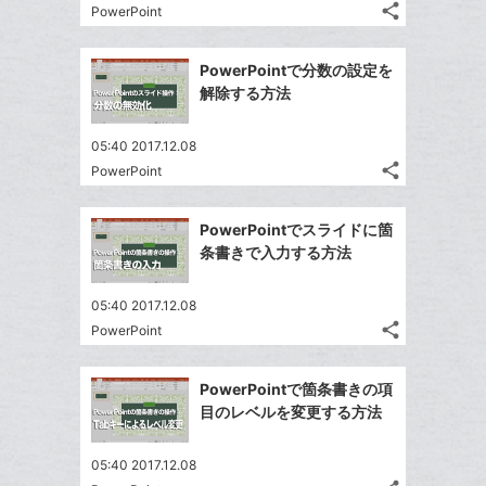
る
ア
ク
る
share
な
PowerPoint
記
Twitter
に
ブ
事
で
追
Facebook
ッ
を
PowerPointで分数の設定を
シ
加
シ
で
LINE
ク
解除する方法
ェ
ェ
シ
で
マ
は
ア
ア
ェ
送
ー
す
て
05:40 2017.12.08
る
ア
る
ク
share
な
PowerPoint
記
Twitter
に
ブ
事
で
Facebook
追
ッ
を
PowerPointでスライドに箇
シ
シ
で
加
LINE
ク
条書きで入力する方法
ェ
ェ
シ
で
マ
は
ア
ア
ェ
送
ー
す
て
05:40 2017.12.08
る
ア
る
ク
share
な
PowerPoint
記
Twitter
に
ブ
事
で
Facebook
追
ッ
を
PowerPointで箇条書きの項
シ
シ
で
加
LINE
ク
目のレベルを変更する方法
ェ
ェ
シ
で
マ
は
ア
ア
ェ
送
ー
す
て
05:40 2017.12.08
る
ア