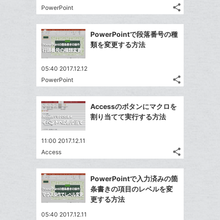
る
ア
る
ク
share
な
PowerPoint
記
Twitter
に
ブ
事
で
Facebook
追
ッ
を
PowerPointで段落番号の種
シ
シ
で
加
LINE
ク
類を変更する方法
ェ
ェ
シ
で
マ
は
ア
ア
ェ
送
ー
す
て
05:40 2017.12.12
る
ア
る
ク
share
な
PowerPoint
記
Twitter
に
ブ
事
で
Facebook
追
ッ
を
Accessのボタンにマクロを
シ
シ
で
加
LINE
ク
割り当てて実行する方法
ェ
ェ
シ
で
マ
は
ア
ア
ェ
送
ー
す
て
11:00 2017.12.11
る
ア
る
ク
share
な
Access
記
Twitter
に
ブ
事
で
Facebook
追
ッ
を
PowerPointで入力済みの箇
シ
シ
で
加
LINE
ク
条書きの項目のレベルを変
ェ
ェ
シ
で
マ
更する方法
は
ア
ア
ェ
送
ー
す
て
05:40 2017.12.11