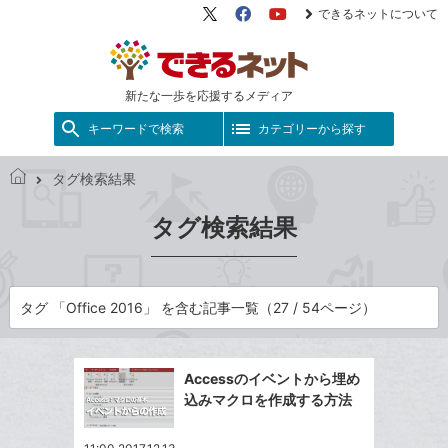
できるネットについて
X（旧
Facebook
YouTube
Twitter）
新たな一歩を応援するメディア
キーワードで検索
カテゴリーから探す
タグ検索結果
で
き
タグ検索結果
る
ネ
ッ
ト
タグ 「Office 2016」 を含む記事一覧（27 / 54ページ）
Accessのイベントから埋め
込みマクロを作成する方法