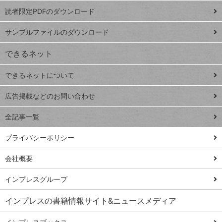
ッドシ
プ
読者限定PDFのダウンロード
ート
ペ
iPhone
ー
サンプルファイルのダウンロード
VLOOKUP
ジ
できるネット
連載
できるネットについて
Excel Q&A
close
閉じ
トイアンナ流仕
広告掲載などのお問い合わせ
る
事術
全記事一覧
PowerAutomate
ではじめる業務
プライバシーポリシー
の完全自動化
会社概要
AI議事録作成術
Windows 11
インプレスグループ
Q&A
インプレスの書籍情報サイト&ニュースメディア
Teams踏み込み
活用術