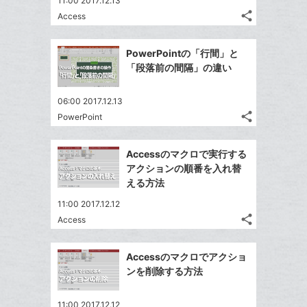
11:00 2017.12.13
share
Access
記
Twitter
事
で
Facebook
を
PowerPointの「行間」と
シ
シ
で
LINE
「段落前の間隔」の違い
ェ
ェ
シ
で
は
ア
ア
ェ
送
す
て
06:00 2017.12.13
る
ア
る
share
な
PowerPoint
記
Twitter
ブ
事
で
Facebook
ッ
を
Accessのマクロで実行する
シ
シ
で
LINE
ク
アクションの順番を入れ替
ェ
ェ
シ
で
マ
える方法
は
ア
ア
ェ
送
ー
す
て
11:00 2017.12.12
る
ア
る
ク
な
share
Access
記
Twitter
に
ブ
事
で
追
Facebook
ッ
を
Accessのマクロでアクショ
シ
加
シ
で
ク
LINE
ンを削除する方法
ェ
ェ
シ
マ
で
は
ア
ア
ェ
ー
送
す
て
11:00 2017.12.12