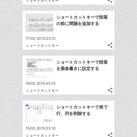
share
な
ショートカットキー
記
Twitter
に
ブ
事
で
Facebook
追
ッ
を
ショートカットキーで段落
シ
シ
で
加
LINE
ク
の前に間隔を追加する
ェ
ェ
シ
で
マ
は
ア
ア
ェ
送
ー
す
て
17:00 2015.03.10
る
ア
る
ク
share
な
ショートカットキー
記
Twitter
に
ブ
事
で
Facebook
追
ッ
を
ショートカットキーで段落
シ
シ
で
加
LINE
ク
を箇条書きに設定する
ェ
ェ
シ
で
マ
は
ア
ア
ェ
送
ー
す
て
16:00 2015.03.10
る
ア
る
ク
share
な
ショートカットキー
記
Twitter
に
ブ
事
で
Facebook
追
ッ
を
ショートカットキーで表で
シ
シ
で
加
LINE
ク
行、列を削除する
ェ
ェ
シ
で
マ
は
ア
ア
ェ
送
ー
す
て
15:00 2015.03.10
る
ア
る
ク
share
な
ショートカットキー