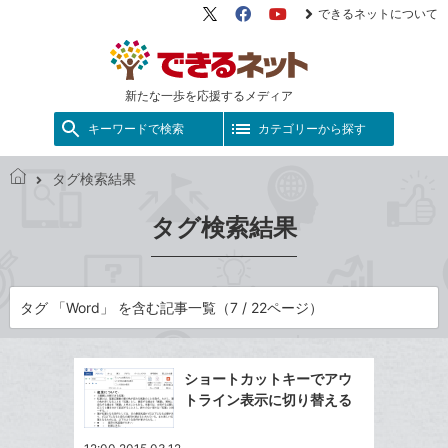
できるネットについて
X（旧
Facebook
YouTube
Twitter）
新たな一歩を応援するメディア
キーワードで検索
カテゴリーから探す
タグ検索結果
で
き
タグ検索結果
る
ネ
ッ
ト
タグ 「Word」 を含む記事一覧（7 / 22ページ）
ショートカットキーでアウ
トライン表示に切り替える