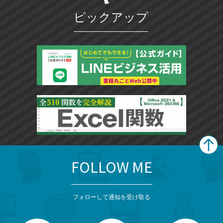
追
ピックアップ
加
FOLLOW ME
search
format_list_bulleted
検
カ
検
カ
索
テ
メ
ゴ
索
テ
ニ
リ
フォローして通知を受け取る
ゴ
ュ
ー
ー
一
リ