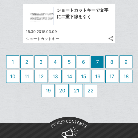
に
ブ
事
で
Facebook
追
を
ッ
ショートカットキーで文字
シ
シ
で
加
LINE
ク
に二重下線を引く
ェ
ェ
シ
で
マ
は
ア
ア
ェ
送
す
ー
て
15:30 2015.03.09
る
ア
る
ク
share
な
ショートカットキー
記
Twitter
に
ブ
事
で
Facebook
追
ッ
を
シ
シ
で
加
LINE
ク
1
2
3
4
5
6
7
8
9
ェ
ェ
シ
で
マ
は
ア
ア
ェ
送
ー
す
10
11
12
13
14
15
16
17
18
て
る
ア
る
ク
な
19
20
21
22
に
ブ
追
ッ
加
ク
マ
ー
ク
に