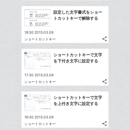
記
Twitter
に
ブ
事
で
Facebook
追
ッ
を
設定した文字書式をショー
シ
シ
で
加
LINE
ク
トカットキーで解除する
ェ
ェ
シ
で
マ
は
ア
ア
ェ
送
ー
す
て
18:30 2015.03.09
る
ア
る
ク
share
な
ショートカットキー
記
Twitter
に
ブ
事
で
Facebook
追
ッ
を
ショートカットキーで文字
シ
シ
で
加
LINE
ク
を下付き文字に設定する
ェ
ェ
シ
で
マ
は
ア
ア
ェ
送
ー
す
て
17:30 2015.03.09
る
ア
る
ク
share
な
ショートカットキー
記
Twitter
に
ブ
事
で
Facebook
追
ッ
を
ショートカットキーで文字
シ
シ
で
加
LINE
ク
を上付き文字に設定する
ェ
ェ
シ
で
マ
は
ア
ア
ェ
送
ー
す
て
16:30 2015.03.09
る
ア
る
ク
share
ショートカットキー
な
記
Twitter