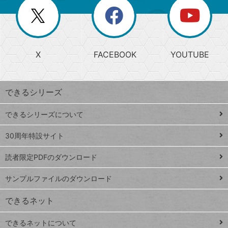
を
覧
閉
を
ー
じ
閉
か
る
じ
る
search
ら
急
X
FACEBOOK
YOUTUBE
探
上
検
昇
索
す
ワ
できるシリーズ
ー
ド
できるシリーズについて
Google
ト
スプレ
ッ
30周年特設サイト
ッドシ
プ
読者限定PDFのダウンロード
ート
ペ
iPhone
ー
サンプルファイルのダウンロード
VLOOKUP
ジ
できるネット
連載
できるネットについて
Excel Q&A