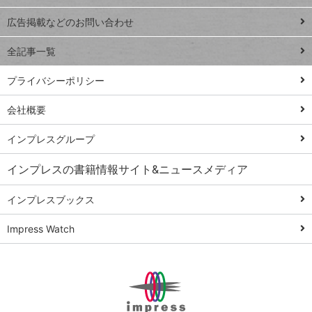
close
閉じ
トイアンナ流仕
広告掲載などのお問い合わせ
る
事術
全記事一覧
PowerAutomate
ではじめる業務
プライバシーポリシー
の完全自動化
会社概要
AI議事録作成術
Windows 11
インプレスグループ
Q&A
インプレスの書籍情報サイト&ニュースメディア
Teams踏み込み
活用術
インプレスブックス
Excel講師の仕事
Impress Watch
術
エクセル時短
パワポ時短
Windows Tips