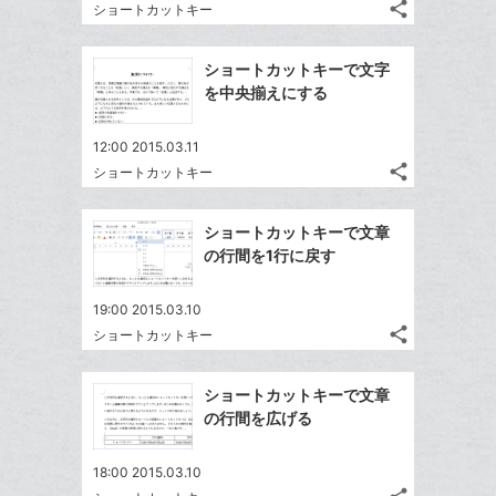
る
ア
る
ク
share
な
ショートカットキー
記
Twitter
に
ブ
事
で
Facebook
追
を
ッ
ショートカットキーで文字
シ
シ
で
加
LINE
ク
を中央揃えにする
ェ
ェ
シ
で
マ
は
ア
ア
ェ
送
す
ー
て
12:00 2015.03.11
る
ア
る
ク
share
な
ショートカットキー
記
Twitter
に
ブ
事
で
Facebook
追
ッ
を
ショートカットキーで文章
シ
シ
で
加
LINE
ク
の行間を1行に戻す
ェ
ェ
シ
で
マ
は
ア
ア
ェ
送
ー
す
て
19:00 2015.03.10
る
ア
る
ク
share
な
ショートカットキー
記
Twitter
に
ブ
事
で
Facebook
追
ッ
を
ショートカットキーで文章
シ
シ
で
加
LINE
ク
の行間を広げる
ェ
ェ
シ
で
マ
は
ア
ア
ェ
送
ー
す
て
18:00 2015.03.10
る
ア
る
ク