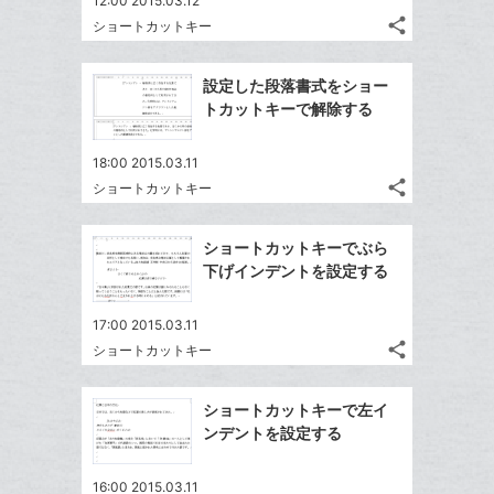
12:00 2015.03.12
share
ショートカットキー
記
Twitter
事
で
Facebook
を
設定した段落書式をショー
シ
シ
で
LINE
トカットキーで解除する
ェ
ェ
シ
で
は
ア
ア
ェ
送
す
て
18:00 2015.03.11
る
ア
る
share
な
ショートカットキー
記
Twitter
ブ
事
で
Facebook
ッ
を
ショートカットキーでぶら
シ
シ
で
LINE
ク
下げインデントを設定する
ェ
ェ
シ
で
マ
は
ア
ア
ェ
送
ー
す
て
17:00 2015.03.11
る
ア
る
ク
share
な
ショートカットキー
記
Twitter
に
ブ
事
で
Facebook
追
ッ
を
ショートカットキーで左イ
シ
シ
で
加
LINE
ク
ンデントを設定する
ェ
ェ
シ
で
マ
は
ア
ア
ェ
送
ー
す
て
16:00 2015.03.11