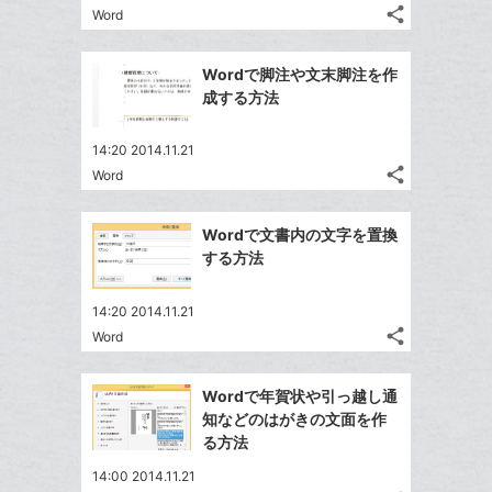
る
ア
ク
る
share
な
Word
記
Twitter
に
ブ
事
で
追
Facebook
ッ
を
Wordで脚注や文末脚注を作
シ
加
シ
で
LINE
ク
成する方法
ェ
ェ
シ
で
マ
は
ア
ア
ェ
送
ー
す
て
14:20 2014.11.21
る
ア
る
ク
share
な
Word
記
Twitter
に
ブ
事
で
Facebook
追
ッ
を
Wordで文書内の文字を置換
シ
シ
で
加
LINE
ク
する方法
ェ
ェ
シ
で
マ
は
ア
ア
ェ
送
ー
す
て
14:20 2014.11.21
る
ア
る
ク
share
な
Word
記
Twitter
に
ブ
事
で
Facebook
追
ッ
を
Wordで年賀状や引っ越し通
シ
シ
で
加
LINE
ク
知などのはがきの文面を作
ェ
ェ
シ
で
マ
る方法
は
ア
ア
ェ
送
ー
す
て
14:00 2014.11.21
る
ア