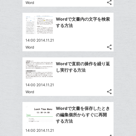
る
ク
な
share
Word
記
Twitter
に
ブ
事
で
追
Facebook
ッ
を
Wordで文書内の文字を検索
シ
加
シ
で
ク
LINE
する方法
ェ
ェ
シ
マ
で
は
ア
ア
ェ
ー
送
す
て
14:00 2014.11.21
る
ア
ク
る
share
な
Word
記
Twitter
に
ブ
事
で
追
Facebook
ッ
を
Wordで直前の操作を繰り返
シ
加
シ
で
LINE
ク
し実行する方法
ェ
ェ
シ
で
マ
は
ア
ア
ェ
送
ー
す
て
14:00 2014.11.21
る
ア
る
ク
share
な
Word
記
Twitter
に
ブ
事
で
Facebook
追
ッ
を
Wordで文書を保存したとき
シ
シ
で
加
LINE
ク
の編集個所からすぐに再開
ェ
ェ
シ
で
マ
する方法
は
ア
ア
ェ
送
ー
す
て
14:00 2014.11.21
る
ア
る
ク