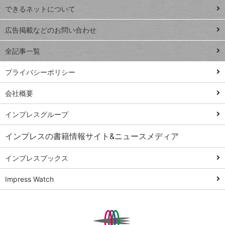
できるネットについて
Excel Q&A
close
閉じ
トイアンナ流仕
広告掲載などのお問い合わせ
る
事術
全記事一覧
PowerAutomate
ではじめる業務
プライバシーポリシー
の完全自動化
会社概要
AI議事録作成術
Windows 11
インプレスグループ
Q&A
インプレスの書籍情報サイト&ニュースメディア
Teams踏み込み
活用術
インプレスブックス
Excel講師の仕事
Impress Watch
術
エクセル時短
パワポ時短