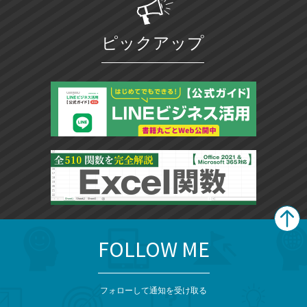
に
追
ピックアップ
加
FOLLOW ME
search
format_list_bulleted
検
カ
検
カ
索
テ
メ
ゴ
索
テ
ニ
リ
フォローして通知を受け取る
ゴ
ュ
ー