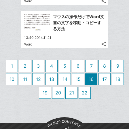
share
な
Word
記
Twitter
に
ブ
事
で
追
Facebook
ッ
を
マウスの操作だけでWord文
シ
加
シ
で
LINE
ク
書の文字を移動・コピーす
ェ
ェ
シ
で
マ
る方法
は
ア
ア
ェ
送
ー
す
て
13:40 2014.11.21
る
ア
る
ク
な
share
Word
記
Twitter
に
ブ
事
で
追
Facebook
ッ
を
シ
加
シ
で
ク
LINE
1
2
3
4
5
6
7
8
9
ェ
ェ
シ
マ
で
は
ア
ア
ェ
ー
送
す
10
11
12
13
14
15
16
17
18
て
る
ア
ク
る
な
に
19
20
21
22
ブ
追
ッ
加
ク
マ
ー
ク