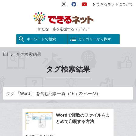
できるネットについて
X（旧
Facebook
YouTube
Twitter）
新たな一歩を応援するメディア
キーワードで検索
カテゴリーから探す
タグ検索結果
で
き
タグ検索結果
る
ネ
ッ
ト
タグ 「Word」 を含む記事一覧（16 / 22ページ）
Wordで複数のファイルをま
とめて印刷する方法