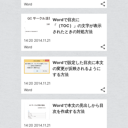
る
ア
ク
る
share
な
Word
記
Twitter
に
ブ
事
で
追
Facebook
ッ
を
Wordで目次に
シ
加
シ
で
LINE
ク
「｛TOC｝」の文字が表示
ェ
ェ
シ
で
マ
されたときの対処方法
は
ア
ア
ェ
送
ー
す
て
14:20 2014.11.21
る
ア
る
ク
な
share
Word
記
Twitter
に
ブ
事
で
追
Facebook
ッ
を
Wordで設定した目次に本文
シ
加
シ
で
ク
LINE
の変更が反映されるように
ェ
ェ
シ
マ
で
する方法
は
ア
ア
ェ
ー
送
す
て
14:20 2014.11.21
る
ア
ク
る
な
share
Word
記
に
Twitter
ブ
事
追
で
Facebook
ッ
を
Wordで本文の見出しから目
加
シ
シ
で
ク
LINE
次を作成する方法
ェ
ェ
シ
マ
で
は
ア
ア
ェ
ー
送
す
て
14:20 2014.11.21