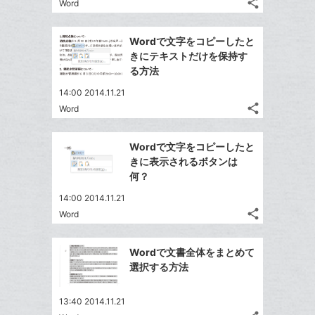
な
share
Word
記
Twitter
に
ブ
事
で
追
Facebook
ッ
を
Wordで文字をコピーしたと
シ
加
シ
で
ク
LINE
きにテキストだけを保持す
ェ
ェ
シ
マ
で
る方法
は
ア
ア
ェ
ー
送
す
て
14:00 2014.11.21
る
ア
ク
る
な
share
Word
記
に
Twitter
ブ
事
追
で
Facebook
ッ
を
Wordで文字をコピーしたと
加
シ
シ
で
ク
LINE
きに表示されるボタンは
ェ
ェ
シ
マ
で
何？
は
ア
ア
ェ
ー
送
す
て
14:00 2014.11.21
る
ア
ク
る
な
share
Word
記
に
Twitter
ブ
事
追
で
Facebook
ッ
を
Wordで文書全体をまとめて
加
シ
シ
で
ク
LINE
選択する方法
ェ
ェ
シ
マ
で
は
ア
ア
ェ
ー
送
す
て
13:40 2014.11.21
る
ア
ク
る