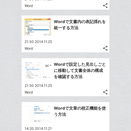
る
ア
ク
る
share
な
Word
記
Twitter
に
ブ
事
で
追
Facebook
ッ
を
Wordで文書内の表記揺れを
シ
加
シ
で
LINE
ク
統一する方法
ェ
ェ
シ
で
マ
は
ア
ア
ェ
送
ー
す
て
21:30 2014.11.25
る
ア
る
ク
share
な
Word
記
Twitter
に
ブ
事
で
Facebook
追
ッ
を
Wordで設定した見出しごと
シ
シ
で
加
LINE
ク
に移動して文書全体の構成
ェ
ェ
シ
で
マ
を確認する方法
は
ア
ア
ェ
送
ー
す
て
21:30 2014.11.25
る
ア
る
ク
な
share
Word
記
Twitter
に
ブ
事
で
追
Facebook
ッ
を
Wordで文章の校正機能を使
シ
加
シ
で
ク
LINE
う方法
ェ
ェ
シ
マ
で
は
ア
ア
ェ
ー
送
す
て
14:20 2014.11.21