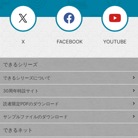
ー
一
リ
を
覧
閉
を
ー
じ
閉
か
る
じ
る
search
ら
急
X
FACEBOOK
YOUTUBE
探
上
検
昇
索
す
ワ
できるシリーズ
ー
ド
できるシリーズについて
Google
ト
スプレ
ッ
30周年特設サイト
ッドシ
プ
読者限定PDFのダウンロード
ート
ペ
iPhone
ー
サンプルファイルのダウンロード
VLOOKUP
ジ
できるネット
連載