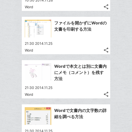
10:30 2014.11.26
share
Word
記
Twitter
事
で
Facebook
を
ファイルを開かずにWordの
シ
シ
で
LINE
文書を印刷する方法
ェ
ェ
シ
で
は
ア
ア
ェ
送
す
て
21:30 2014.11.25
る
ア
る
share
な
Word
記
Twitter
ブ
事
で
Facebook
ッ
を
Wordで本文とは別に文書内
シ
シ
で
LINE
ク
にメモ（コメント）を残す
ェ
ェ
シ
で
マ
方法
は
ア
ア
ェ
送
ー
す
て
21:30 2014.11.25
る
ア
る
ク
な
share
Word
記
Twitter
に
ブ
事
で
追
Facebook
ッ
を
Wordで文書内の文字数の詳
シ
加
シ
で
ク
LINE
細を調べる方法
ェ
ェ
シ
マ
で
は
ア
ア
ェ
ー
送
す
て
21:30 2014.11.25