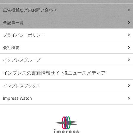
Excel Q&A
close
閉じ
トイアンナ流仕
広告掲載などのお問い合わせ
る
事術
全記事一覧
PowerAutomate
ではじめる業務
プライバシーポリシー
の完全自動化
会社概要
AI議事録作成術
Windows 11
インプレスグループ
Q&A
インプレスの書籍情報サイト&ニュースメディア
Teams踏み込み
活用術
インプレスブックス
Excel講師の仕事
Impress Watch
術
エクセル時短
パワポ時短
Windows Tips