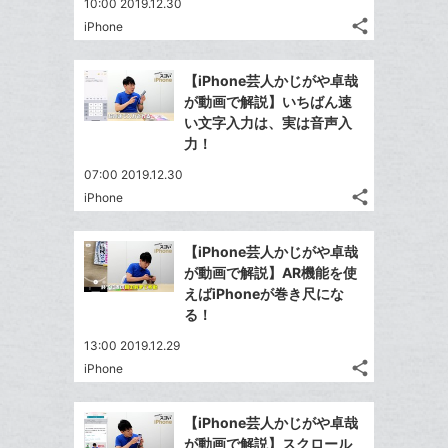
10:00 2019.12.30
share
iPhone
記
Twitter
事
で
Facebook
を
【iPhone芸人かじがや卓哉
シ
シ
で
LINE
が動画で解説】いちばん速
ェ
ェ
シ
で
い文字入力は、実は音声入
は
ア
ア
ェ
力！
送
す
て
る
ア
る
な
07:00 2019.12.30
share
ブ
iPhone
記
Twitter
ッ
事
で
Facebook
ク
を
【iPhone芸人かじがや卓哉
シ
シ
で
LINE
マ
が動画で解説】AR機能を使
ェ
ェ
シ
で
ー
えばiPhoneが巻き尺にな
は
ア
ア
ェ
る！
送
ク
す
て
る
ア
る
に
な
13:00 2019.12.29
追
share
ブ
iPhone
記
Twitter
加
ッ
事
で
Facebook
ク
を
【iPhone芸人かじがや卓哉
シ
シ
で
LINE
マ
が動画で解説】スクロール