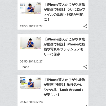
で
Facebook
ク
を
【iPhone芸人かじがや卓哉
シ
シ
で
LINE
マ
が動画で解説】ついにZipフ
ェ
ェ
シ
で
ー
ァイルの圧縮・解凍が可能
は
ア
ア
ェ
に！
送
ク
す
て
る
ア
る
に
share
な
13:00 2019.12.27
記
Twitter
追
ブ
事
で
Facebook
加
ッ
を
【iPhone芸人かじがや卓哉
シ
シ
で
LINE
ク
が動画で解説】iPhoneの動
ェ
ェ
シ
で
マ
画や写真をフラッシュメモ
は
ア
ア
ェ
リーに保存
送
ー
す
て
る
ア
る
ク
な
05:50 2019.12.27
に
share
ブ
iPhone
記
Twitter
追
ッ
事
で
Facebook
加
ク
を
【iPhone芸人かじがや卓哉
シ
シ
で
LINE
マ
が動画で解説】旅行気分に
ェ
ェ
シ
で
ー
ひたれる「Look Around」
は
ア
ア
ェ
が楽しい！
送
ク
す
て
る
ア
る
に
な
05:50 2019.12.26