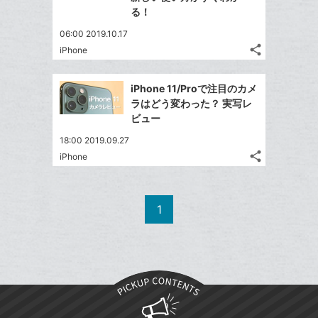
て
る
る！
ア
る
に
な
追
06:00 2019.10.17
ブ
share
加
iPhone
ッ
記
Twitter
ク
事
で
Facebook
を
マ
iPhone 11/Proで注目のカメ
シ
シ
で
LINE
ー
ラはどう変わった？ 実写レ
ェ
ェ
シ
で
ビュー
ク
は
ア
ア
ェ
送
す
に
て
18:00 2019.09.27
る
ア
る
追
な
share
iPhone
記
Twitter
加
ブ
事
で
Facebook
ッ
を
シ
シ
で
ク
LINE
1
ェ
ェ
シ
マ
で
は
ア
ア
ェ
ー
送
す
て
る
ア
ク
る
な
に
ブ
追
ッ
加
ク