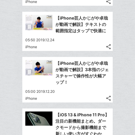
追
share
ブ
iPhone
記
Twitter
加
ッ
事
で
Facebook
ク
を
【iPhone芸人かじがや卓哉
シ
シ
で
LINE
マ
が動画で解説】テキストの
ェ
ェ
シ
で
ー
範囲指定はタップで快適に
は
ア
ア
ェ
送
ク
す
て
05:50 2019.12.24
る
ア
る
に
な
share
iPhone
記
Twitter
追
ブ
事
で
加
Facebook
ッ
を
【iPhone芸人かじがや卓哉
シ
シ
で
ク
LINE
が動画で解説】3本指のジェ
ェ
ェ
シ
マ
で
スチャーで操作性が大幅ア
は
ア
ア
ェ
ー
ップ！
送
す
て
る
ア
ク
る
な
05:00 2019.12.20
に
share
ブ
iPhone
記
Twitter
追
ッ
事
で
加
Facebook
ク
を
【iOS 13 & iPhone 11 Pro】
シ
シ
で
LINE
マ
注目の新機能まとめ。ダー
ェ
ェ
シ
で
ー
クモードから撮影機能まで
は
ア
ア
ェ
新しい使い方がすぐわか
送
ク
す