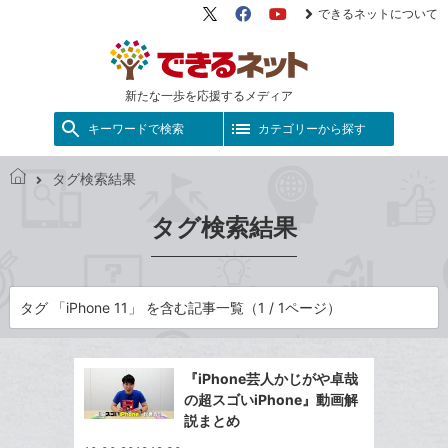
できるネットについて
X（旧
Facebook
YouTube
Twitter）
新たな一歩を応援するメディア
キーワードで検索
カテゴリーから探す
タグ検索結果
で
き
タグ検索結果
る
ネ
ッ
ト
タグ 「iPhone 11」 を含む記事一覧（1 / 1ページ）
『iPhone芸人かじがや卓哉
の超スゴいiPhone』動画解
説まとめ