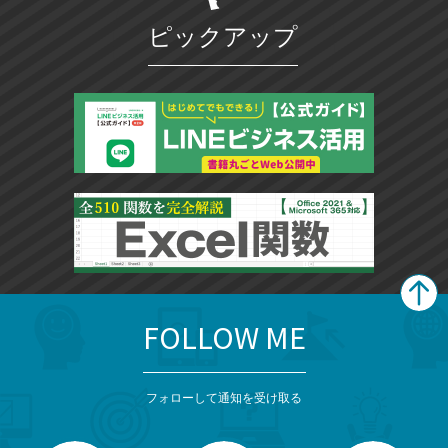
マ
ピックアップ
ー
ク
に
追
加
FOLLOW ME
search
format_list_bulleted
検
カ
検
カ
索
テ
メ
ゴ
索
テ
ニ
リ
フォローして通知を受け取る
ゴ
ュ
ー
ー
一