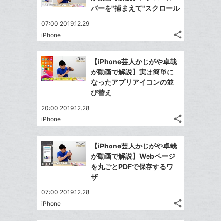
ェ
ェ
シ
で
ー
バーを"捕まえて"スクロール
は
ア
ア
ェ
送
ク
す
て
07:00 2019.12.29
る
ア
る
に
な
share
iPhone
記
Twitter
追
ブ
事
で
加
Facebook
ッ
を
【iPhone芸人かじがや卓哉
シ
シ
で
ク
LINE
が動画で解説】実は簡単に
ェ
ェ
シ
マ
で
なったアプリアイコンの並
は
ア
ア
ェ
ー
び替え
送
す
て
る
ア
ク
る
な
20:00 2019.12.28
に
share
ブ
iPhone
記
Twitter
追
ッ
事
で
加
Facebook
ク
を
【iPhone芸人かじがや卓哉
シ
シ
で
LINE
マ
が動画で解説】Webページ
ェ
ェ
シ
で
ー
を丸ごとPDFで保存するワ
は
ア
ア
ェ
ザ
送
ク
す
て
る
ア
る
に
な
07:00 2019.12.28
追
share
ブ
iPhone
記
Twitter
加
ッ
事