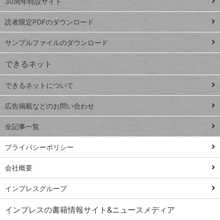
ッ
30周年特設サイト
ッドシ
プ
読者限定PDFのダウンロード
ート
ペ
iPhone
ー
サンプルファイルのダウンロード
VLOOKUP
ジ
できるネット
連載
できるネットについて
Excel Q&A
close
閉じ
トイアンナ流仕
広告掲載などのお問い合わせ
る
事術
全記事一覧
PowerAutomate
ではじめる業務
プライバシーポリシー
の完全自動化
会社概要
AI議事録作成術
Windows 11
インプレスグループ
Q&A
インプレスの書籍情報サイト&ニュースメディア
Teams踏み込み