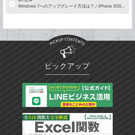
arrow_back
Windows 7へのアップグレード方法は？／iPhone 3GSの連載スタート
ピックアップ