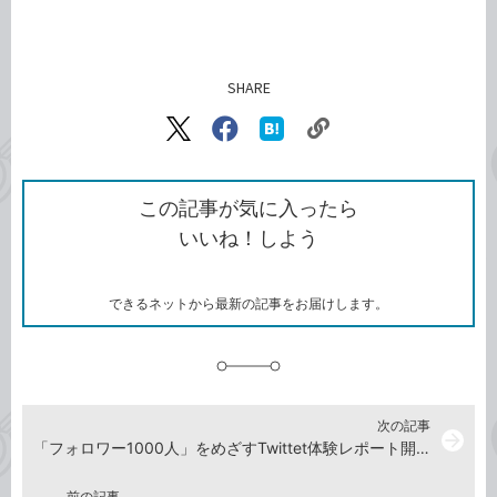
SHARE
記事をシェアする
リ
X（旧
Facebook
は
ン
Twitter）
で
て
ク
で
シ
な
を
シ
ェ
ブ
この記事が気に入ったら
コ
ェ
ア
ッ
いいね！しよう
ピ
ア
ク
ー
マ
ー
ク
できるネットから最新の記事をお届けします。
に
追
加
次の記事
arrow_forward
「フォロワー1000人」をめざすTwittet体験レポート開始
前の記事