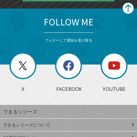
FOLLOW ME
search
format_list_bulleted
検
カ
検
カ
索
テ
メ
ゴ
索
テ
ニ
リ
フォローして通知を受け取る
ゴ
ュ
ー
ー
一
リ
を
覧
閉
を
ー
じ
閉
か
る
じ
る
search
ら
急
X
FACEBOOK
YOUTUBE
探
上
検
昇
索
す
ワ
できるシリーズ
ー
ド
できるシリーズについて
Google
ト
スプレ