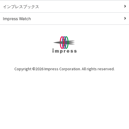
活用術
インプレスブックス
Excel講師の仕事
Impress Watch
術
エクセル時短
パワポ時短
Windows Tips
神保町ペロリ旅
俺のメルカリ
Copyright ©
2026 Impress Corporation. All rights reserved.
読めるネ
ット（書
籍全文公
開）
LINEビ
ジネス
活用公