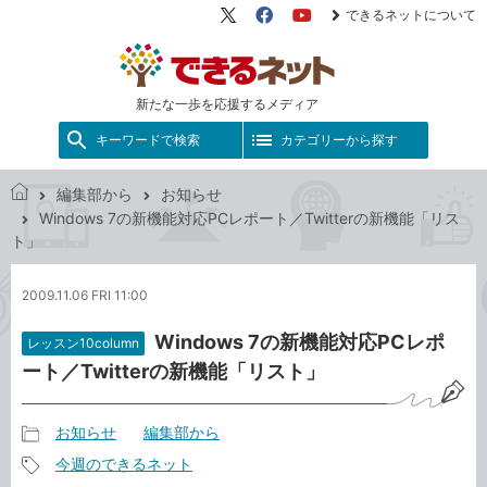
できるネットについて
X（旧
Facebook
YouTube
Twitter）
新たな一歩を応援するメディア
キーワードで検索
カテゴリーから探す
編集部から
お知らせ
で
Windows 7の新機能対応PCレポート／Twitterの新機能「リス
き
ト」
る
ネ
2009.11.06 FRI 11:00
ッ
ト
Windows 7の新機能対応PCレポ
レッスン10column
ート／Twitterの新機能「リスト」
お知らせ
編集部から
記
今週のできるネット
事
記