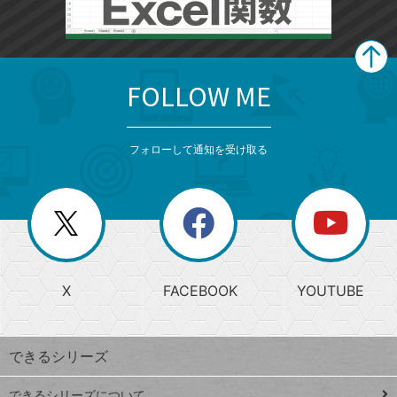
FOLLOW ME
search
format_list_bulleted
検
カ
検
カ
索
テ
メ
ゴ
索
テ
ニ
リ
フォローして通知を受け取る
ゴ
ュ
ー
ー
一
リ
を
覧
閉
を
ー
じ
閉
か
る
じ
る
search
ら
急
X
FACEBOOK
YOUTUBE
探
上
検
昇
索
す
ワ
できるシリーズ
ー
ド
できるシリーズについて