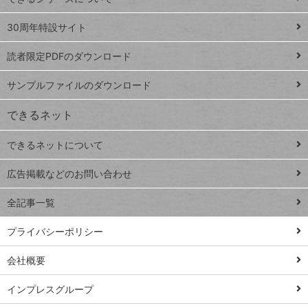
Google
ト
スプレ
ッ
30周年特設サイト
ッドシ
プ
読者限定PDFのダウンロード
ート
ペ
iPhone
ー
サンプルファイルのダウンロード
VLOOKUP
ジ
できるネット
連載
できるネットについて
Excel Q&A
close
閉じ
トイアンナ流仕
広告掲載などのお問い合わせ
る
事術
全記事一覧
PowerAutomate
ではじめる業務
プライバシーポリシー
の完全自動化
会社概要
AI議事録作成術
Windows 11
インプレスグループ
Q&A