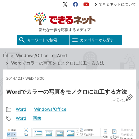
できるネットについて
X（旧
Facebook
YouTube
Twitter）
新たな一歩を応援するメディア
キーワードで検索
カテゴリーから探す
Windows/Office
Word
で
Wordでカラーの写真をモノクロに加工する方法
き
る
2014.12.17 WED 15:00
ネ
ッ
Wordでカラーの写真をモノクロに加工する方法
ト
Word
Windows/Office
記
Word
画像
事
記
カ
事
テ
タ