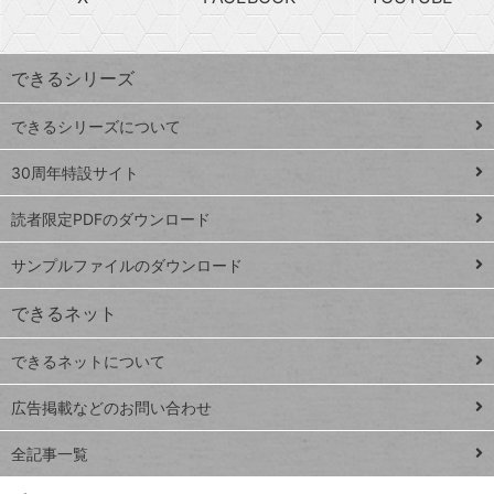
探
上
検
昇
索
す
ワ
できるシリーズ
ー
ド
できるシリーズについて
Google
ト
スプレ
ッ
30周年特設サイト
ッドシ
プ
読者限定PDFのダウンロード
ート
ペ
iPhone
ー
サンプルファイルのダウンロード
VLOOKUP
ジ
できるネット
連載
できるネットについて
Excel Q&A
close
閉じ
トイアンナ流仕
広告掲載などのお問い合わせ
る
事術
全記事一覧
PowerAutomate