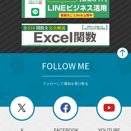
FOLLOW ME
search
format_list_bulleted
検
カ
検
カ
索
テ
メ
ゴ
索
テ
ニ
リ
フォローして通知を受け取る
ゴ
ュ
ー
ー
一
リ
を
覧
閉
を
ー
じ
閉
か
る
じ
る
search
ら
急
X
FACEBOOK
YOUTUBE