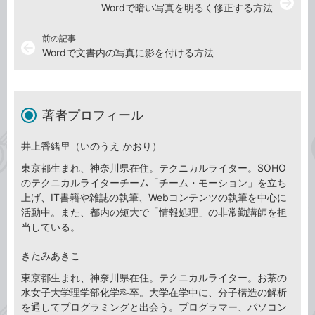
arrow_forward
Wordで暗い写真を明るく修正する方法
前の記事
arrow_back
Wordで文書内の写真に影を付ける方法
著者プロフィール
井上香緒里（いのうえ かおり）
東京都生まれ、神奈川県在住。テクニカルライター。SOHO
のテクニカルライターチーム「チーム・モーション」を立ち
上げ、IT書籍や雑誌の執筆、Webコンテンツの執筆を中心に
活動中。また、都内の短大で「情報処理」の非常勤講師を担
当している。
きたみあきこ
東京都生まれ、神奈川県在住。テクニカルライター。お茶の
水女子大学理学部化学科卒。大学在学中に、分子構造の解析
を通してプログラミングと出会う。プログラマー、パソコン