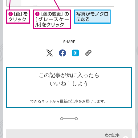
SHARE
記事をシェアする
リ
X（旧
Facebook
は
ン
Twitter）
で
て
ク
で
シ
な
を
シ
ェ
ブ
この記事が気に入ったら
コ
ェ
ア
ッ
いいね！しよう
ピ
ア
ク
ー
マ
ー
ク
できるネットから最新の記事をお届けします。
に
追
加
次の記事