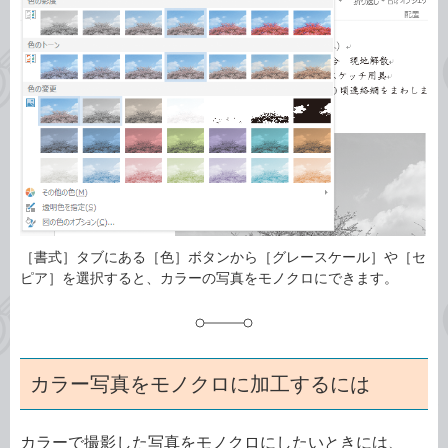
ゴ
グ
リ
［書式］タブにある［色］ボタンから［グレースケール］や［セ
ピア］を選択すると、カラーの写真をモノクロにできます。
カラー写真をモノクロに加工するには
カラーで撮影した写真をモノクロにしたいときには、