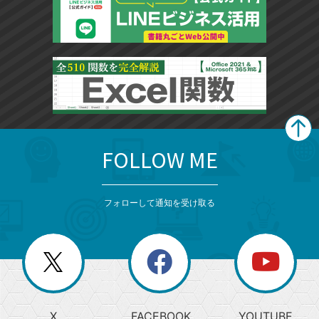
FOLLOW ME
search
format_list_bulleted
検
カ
検
カ
索
テ
メ
ゴ
索
テ
ニ
リ
フォローして通知を受け取る
ゴ
ュ
ー
ー
一
リ
を
覧
閉
を
ー
じ
閉
か
る
じ
る
search
ら
急
X
FACEBOOK
YOUTUBE