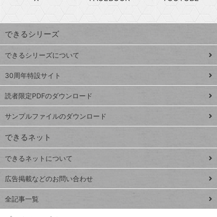
探
上
検
昇
索
す
ワ
できるシリーズ
ー
ド
できるシリーズについて
Google
ト
スプレ
ッ
30周年特設サイト
ッドシ
プ
読者限定PDFのダウンロード
ート
ペ
iPhone
ー
サンプルファイルのダウンロード
VLOOKUP
ジ
できるネット
連載
できるネットについて
Excel Q&A
close
閉じ
トイアンナ流仕
広告掲載などのお問い合わせ
る
事術
全記事一覧
PowerAutomate