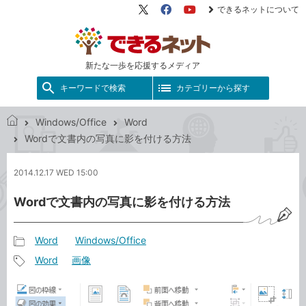
できるネットについて
X（旧
Facebook
YouTube
Twitter）
新たな一歩を応援するメディア
キーワードで検索
カテゴリーから探す
Windows/Office
Word
で
Wordで文書内の写真に影を付ける方法
き
る
2014.12.17 WED 15:00
ネ
ッ
Wordで文書内の写真に影を付ける方法
ト
Word
Windows/Office
記
Word
画像
事
記
カ
事
テ
タ