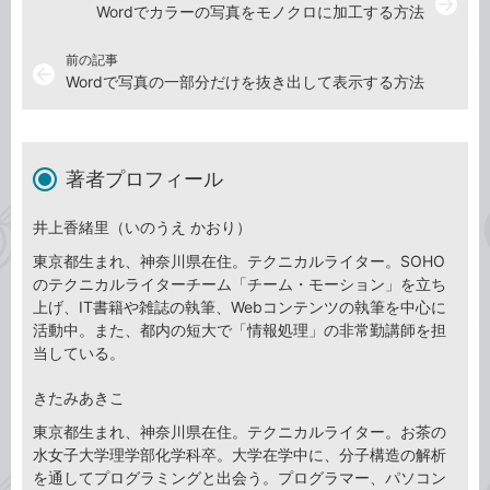
arrow_forward
Wordでカラーの写真をモノクロに加工する方法
前の記事
arrow_back
Wordで写真の一部分だけを抜き出して表示する方法
著者プロフィール
井上香緒里（いのうえ かおり）
東京都生まれ、神奈川県在住。テクニカルライター。SOHO
のテクニカルライターチーム「チーム・モーション」を立ち
上げ、IT書籍や雑誌の執筆、Webコンテンツの執筆を中心に
活動中。また、都内の短大で「情報処理」の非常勤講師を担
当している。
きたみあきこ
東京都生まれ、神奈川県在住。テクニカルライター。お茶の
水女子大学理学部化学科卒。大学在学中に、分子構造の解析
を通してプログラミングと出会う。プログラマー、パソコン