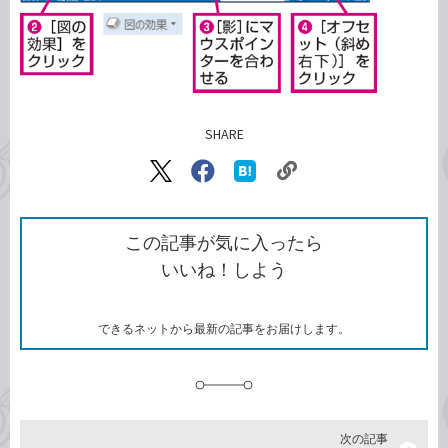
SHARE
記事をシェアする
リ
X（旧
Facebook
は
ン
Twitter）
で
て
ク
で
シ
な
を
シ
ェ
ブ
この記事が気に入ったら
コ
ェ
ア
ッ
いいね！しよう
ピ
ア
ク
ー
マ
ー
ク
できるネットから最新の記事をお届けします。
に
追
加
次の記事