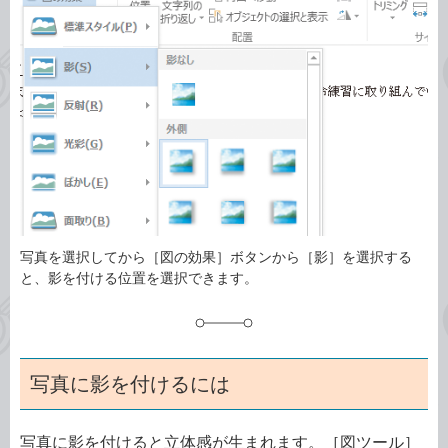
ゴ
グ
リ
写真を選択してから［図の効果］ボタンから［影］を選択する
と、影を付ける位置を選択できます。
写真に影を付けるには
写真に影を付けると立体感が生まれます。［図ツール］