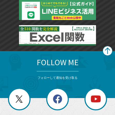
FOLLOW ME
search
format_list_bulleted
検
カ
検
カ
索
テ
メ
ゴ
索
テ
ニ
リ
フォローして通知を受け取る
ゴ
ュ
ー
ー
一
リ
を
覧
閉
を
ー
じ
閉
か
る
じ
る
search
ら