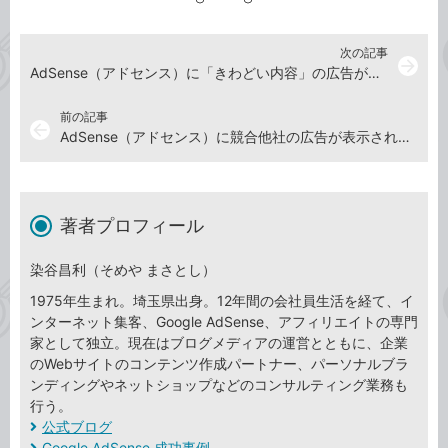
次の記事
arrow_forward
AdSense（アドセンス）に「きわどい内容」の広告が配信されないようにするには
前の記事
arrow_back
AdSense（アドセンス）に競合他社の広告が表示されないようにするには
著者プロフィール
染谷昌利（そめや まさとし）
1975年生まれ。埼玉県出身。12年間の会社員生活を経て、イ
ンターネット集客、Google AdSense、アフィリエイトの専門
家として独立。現在はブログメディアの運営とともに、企業
のWebサイトのコンテンツ作成パートナー、パーソナルブラ
ンディングやネットショップなどのコンサルティング業務も
行う。
公式ブログ
Google AdSense 成功事例