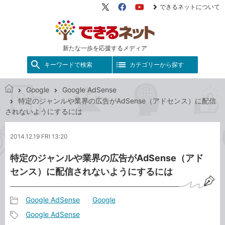
できるネットについて
X（旧
Facebook
YouTube
Twitter）
新たな一歩を応援するメディア
キーワードで検索
カテゴリーから探す
Google
Google AdSense
で
特定のジャンルや業界の広告がAdSense（アドセンス）に配信
き
されないようにするには
る
ネ
2014.12.19 FRI 13:20
ッ
ト
特定のジャンルや業界の広告がAdSense（アド
センス）に配信されないようにするには
Google AdSense
Google
記
Google AdSense
事
記