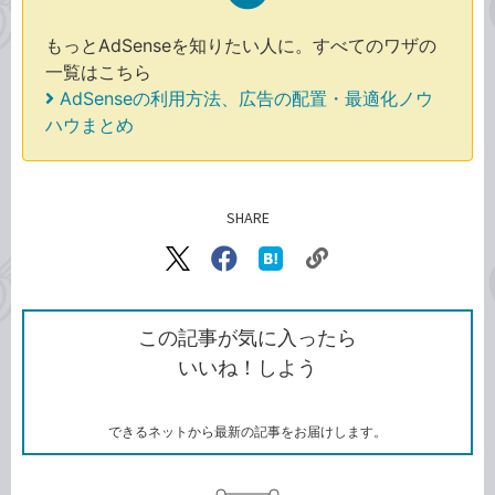
もっとAdSenseを知りたい人に。すべてのワザの
一覧はこちら
AdSenseの利用方法、広告の配置・最適化ノウ
ハウまとめ
SHARE
記事をシェアする
リ
X（旧
Facebook
は
ン
Twitter）
で
て
ク
で
シ
な
を
シ
ェ
ブ
この記事が気に入ったら
コ
ェ
ア
ッ
いいね！しよう
ピ
ア
ク
ー
マ
ー
ク
できるネットから最新の記事をお届けします。
に
追
加