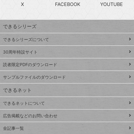
急
X
FACEBOOK
YOUTUBE
探
上
検
昇
索
す
ワ
できるシリーズ
ー
ド
できるシリーズについて
Google
ト
スプレ
ッ
30周年特設サイト
ッドシ
プ
読者限定PDFのダウンロード
ート
ペ
iPhone
ー
サンプルファイルのダウンロード
VLOOKUP
ジ
できるネット
連載
できるネットについて
Excel Q&A
close
閉じ
トイアンナ流仕
広告掲載などのお問い合わせ
る
事術
全記事一覧
PowerAutomate