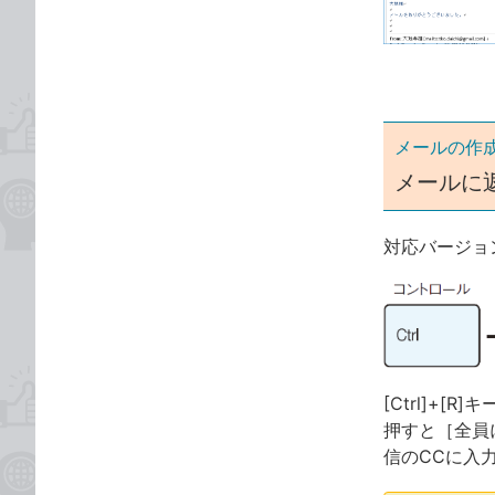
ゴ
な
リ
ブ
ッ
ク
マ
ー
メールの作
ク
メールに
に
追
対応バージョ
加
[Ctrl]+[
押すと［全員
信のCCに入