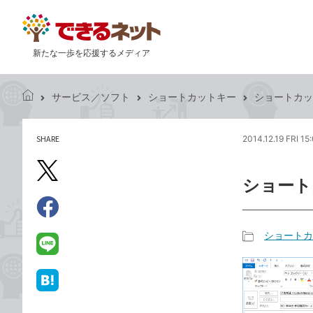
新たな一歩を応援するメディア
サービス／ソフト
ショートカットキー
ショートカッ
で
き
る
SHARE
2014.12.19 FRI 15
記
ネ
事
ッ
を
X（旧
ト
ショート
シ
Twitter）
ェ
で
ア
Facebook
す
シ
で
ショートカ
る
ェ
記
シ
LINE
ア
事
ェ
で
カ
ア
送
は
テ
る
て