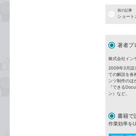
前の記事
arrow_back
著者プ
株式会社イン
2009年3
ての解説を各
ンツ制作のほ
『できるDocuW
ン）など。
書籍で
作業効率を