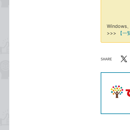
Window
>>>
【一
SHARE
記事をシ
T