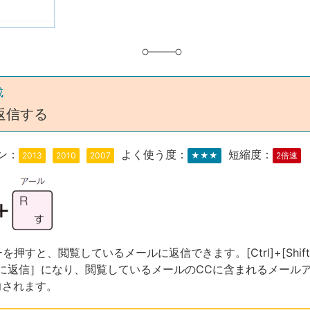
成
返信する
ン：
よく使う度：
短縮度：
2013
2010
2007
★★★
2倍速
R]キーを押すと、閲覧しているメールに返信できます。[Ctrl]+[Shift
に返信］になり、閲覧しているメールのCCに含まれるメール
力されます。