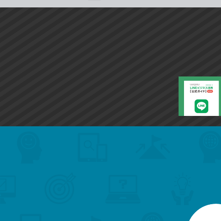
search
format_list_bulleted
検
カ
検
カ
索
テ
メ
ゴ
索
テ
ニ
リ
ュ
ー
ゴ
ー
一
を
覧
リ
閉
を