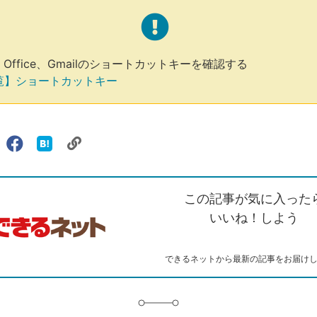
s、Office、Gmailのショートカットキーを確認する
覧】ショートカットキー
リ
X（旧
Facebook
は
ェアする
ン
witter）
で
て
ク
で
シ
な
を
シ
ェ
ブ
この記事が気に入った
コ
ェ
ア
ッ
ピ
ア
ク
いいね！しよう
ー
マ
ー
ク
できるネットから最新の記事をお届け
に
追
加