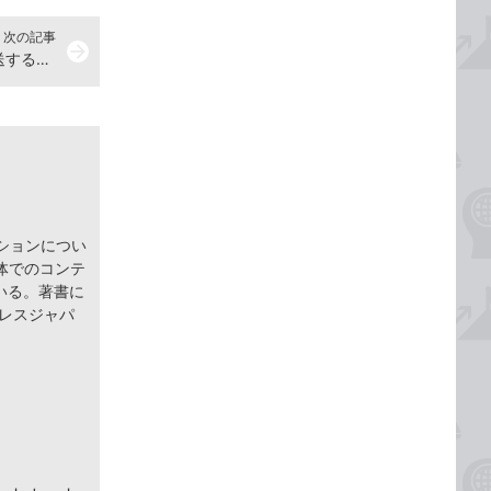
次の記事
arrow_forward
ショートカットキーでメールを転送する【Outlook】
ションについ
体でのコンテ
いる。著書に
インプレスジャパ