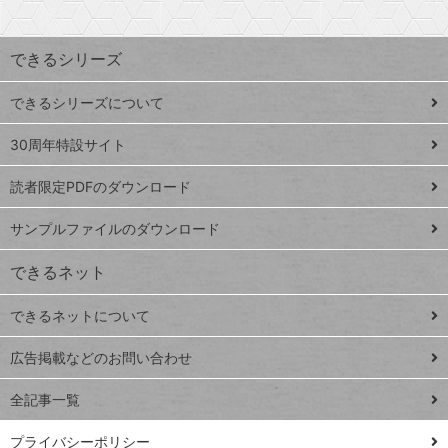
検
昇
索
す
ワ
できるシリーズ
ー
ド
できるシリーズについて
Google
ト
スプレ
ッ
30周年特設サイト
ッドシ
プ
読者限定PDFのダウンロード
ート
ペ
iPhone
ー
サンプルファイルのダウンロード
VLOOKUP
ジ
できるネット
連載
できるネットについて
Excel Q&A
close
閉じ
トイアンナ流仕
広告掲載などのお問い合わせ
る
事術
全記事一覧
PowerAutomate
ではじめる業務
プライバシーポリシー