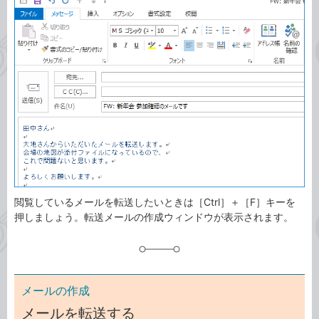
事
テ
タ
ゴ
グ
リ
閲覧しているメールを転送したいときは［Ctrl］＋［F］キーを
押しましょう。転送メールの作成ウィンドウが表示されます。
メールの作成
メールを転送する