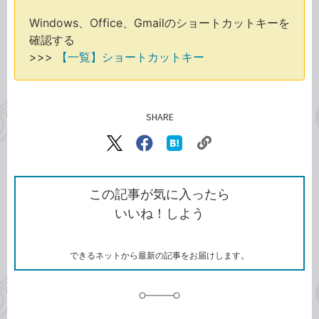
Windows、Office、Gmailのショートカットキーを
確認する
>>>
【一覧】ショートカットキー
SHARE
記事をシェアする
リ
X（旧
Facebook
は
ン
Twitter）
で
て
ク
で
シ
な
を
シ
ェ
ブ
この記事が気に入ったら
コ
ェ
ア
ッ
いいね！しよう
ピ
ア
ク
ー
マ
ー
ク
できるネットから最新の記事をお届けします。
に
追
加