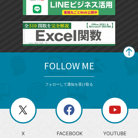
FOLLOW ME
search
format_list_bulleted
検
カ
検
カ
索
テ
メ
ゴ
索
テ
ニ
リ
フォローして通知を受け取る
ゴ
ュ
ー
ー
一
リ
を
覧
閉
を
ー
じ
閉
か
る
じ
る
search
ら
急
X
FACEBOOK
YOUTUBE
探
上