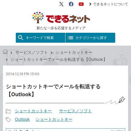
できるネットについて
X（旧
Facebook
YouTube
Twitter）
新たな一歩を応援するメディア
キーワードで検索
カテゴリーから探す
サービス／ソフト
ショートカットキー
で
ショートカットキーでメールを転送する【Outlook】
き
る
2014.12.19 FRI 15:00
ネ
ッ
ショートカットキーでメールを転送する
ト
【Outlook】
ショートカットキー
サービス／ソフト
記
Outlook
ショートカットキー
事
記
カ