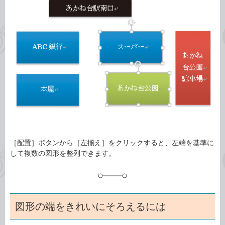
事
テ
タ
ゴ
グ
リ
［配置］ボタンから［左揃え］をクリックすると、左端を基準に
して複数の図形を整列できます。
図形の端をきれいにそろえるには