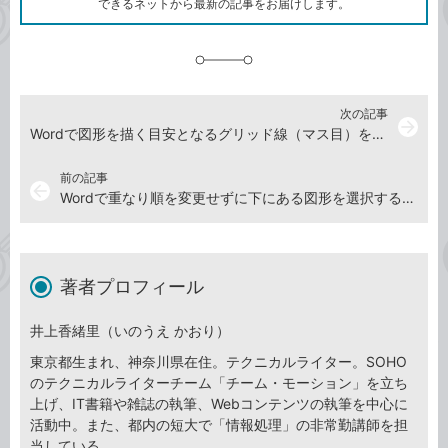
できるネットから最新の記事をお届けします。
に
追
加
次の記事
arrow_forward
Wordで図形を描く目安となるグリッド線（マス目）を表示する方法
前の記事
arrow_back
Wordで重なり順を変更せずに下にある図形を選択する方法
著者プロフィール
井上香緒里（いのうえ かおり）
東京都生まれ、神奈川県在住。テクニカルライター。SOHO
のテクニカルライターチーム「チーム・モーション」を立ち
上げ、IT書籍や雑誌の執筆、Webコンテンツの執筆を中心に
活動中。また、都内の短大で「情報処理」の非常勤講師を担
当している。