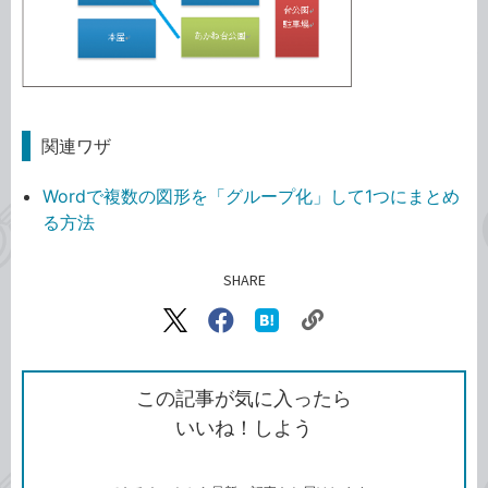
関連ワザ
Wordで複数の図形を「グループ化」して1つにまとめ
る方法
SHARE
記事をシェアする
リ
X（旧
Facebook
は
ン
Twitter）
で
て
ク
で
シ
な
を
シ
ェ
ブ
この記事が気に入ったら
コ
ェ
ア
ッ
いいね！しよう
ピ
ア
ク
ー
マ
ー
ク