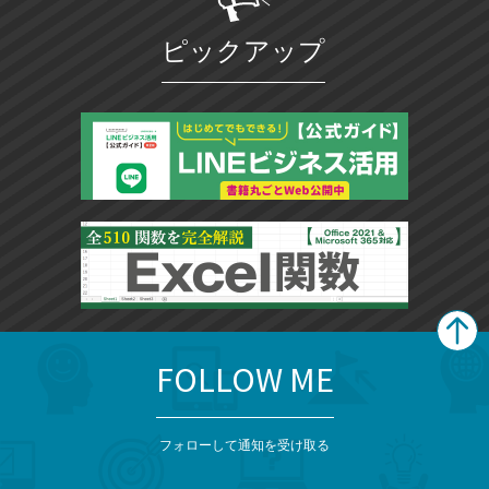
ピックアップ
FOLLOW ME
search
format_list_bulleted
検
カ
検
カ
索
テ
メ
ゴ
索
テ
ニ
リ
フォローして通知を受け取る
ゴ
ュ
ー
ー
一