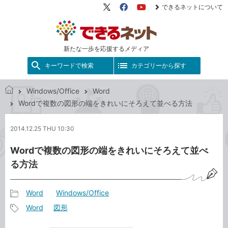
できるネットについて
X（旧
Facebook
YouTube
Twitter）
新たな一歩を応援するメディア
キーワードで検索
カテゴリーから探す
Windows/Office
Word
で
Wordで複数の図形の端をきれいにそろえて並べる方法
き
る
2014.12.25 THU 10:30
ネ
ッ
Wordで複数の図形の端をきれいにそろえて並べ
ト
る方法
Word
Windows/Office
記
Word
図形
事
記
カ