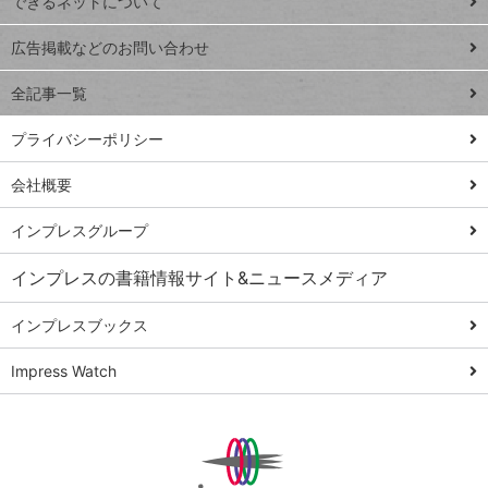
できるネットについて
Excel Q&A
close
閉じ
トイアンナ流仕
広告掲載などのお問い合わせ
る
事術
全記事一覧
PowerAutomate
ではじめる業務
プライバシーポリシー
の完全自動化
会社概要
AI議事録作成術
Windows 11
インプレスグループ
Q&A
インプレスの書籍情報サイト&ニュースメディア
Teams踏み込み
活用術
インプレスブックス
Excel講師の仕事
Impress Watch
術
エクセル時短
パワポ時短
Windows Tips