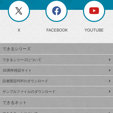
リ
を
覧
閉
を
ー
じ
閉
か
る
じ
る
search
ら
急
X
FACEBOOK
YOUTUBE
探
上
検
昇
索
す
ワ
できるシリーズ
ー
ド
できるシリーズについて
Google
ト
スプレ
ッ
30周年特設サイト
ッドシ
プ
読者限定PDFのダウンロード
ート
ペ
iPhone
ー
サンプルファイルのダウンロード
VLOOKUP
ジ
できるネット
連載