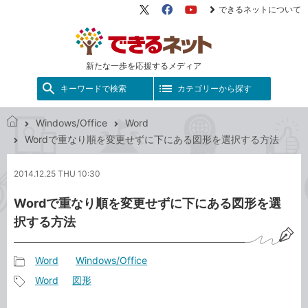
できるネットについて
X（旧
Facebook
YouTube
Twitter）
新たな一歩を応援するメディア
キーワードで検索
カテゴリーから探す
Windows/Office
Word
で
Wordで重なり順を変更せずに下にある図形を選択する方法
き
る
2014.12.25 THU 10:30
ネ
ッ
Wordで重なり順を変更せずに下にある図形を選
ト
択する方法
Word
Windows/Office
記
Word
図形
事
記
カ