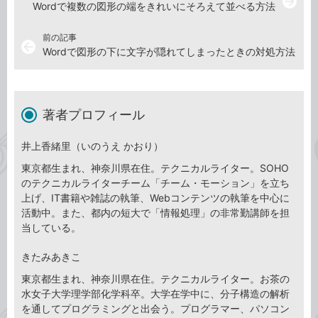
arrow_forward
Wordで複数の図形の端をきれいにそろえて並べる方法
前の記事
arrow_back
Wordで図形の下に文字が隠れてしまったときの対処方法
著者プロフィール
井上香緒里（いのうえ かおり）
東京都生まれ、神奈川県在住。テクニカルライター。SOHO
のテクニカルライターチーム「チーム・モーション」を立ち
上げ、IT書籍や雑誌の執筆、Webコンテンツの執筆を中心に
活動中。また、都内の短大で「情報処理」の非常勤講師を担
当している。
きたみあきこ
東京都生まれ、神奈川県在住。テクニカルライター。お茶の
水女子大学理学部化学科卒。大学在学中に、分子構造の解析
を通してプログラミングと出会う。プログラマー、パソコン