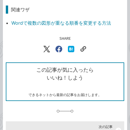
関連ワザ
Wordで複数の図形が重なる順番を変更する方法
SHARE
記事をシェアする
リ
X（旧
Facebook
は
ン
Twitter）
で
て
ク
で
シ
な
を
シ
ェ
ブ
この記事が気に入ったら
コ
ェ
ア
ッ
いいね！しよう
ピ
ア
ク
ー
マ
ー
ク
できるネットから最新の記事をお届けします。
に
追
加
次の記事