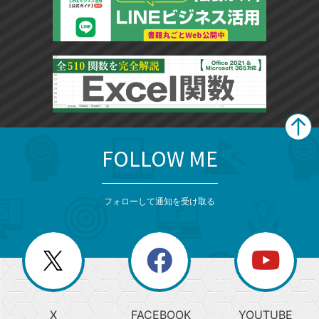
FOLLOW ME
search
format_list_bulleted
検
カ
検
カ
索
テ
メ
ゴ
索
テ
ニ
リ
フォローして通知を受け取る
ゴ
ュ
ー
ー
一
リ
を
覧
閉
を
ー
じ
閉
か
る
じ
る
search
ら
急
X
FACEBOOK
YOUTUBE