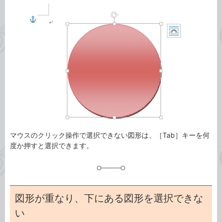
事
テ
タ
ゴ
グ
リ
マウスのクリック操作で選択できない図形は、［Tab］キーを何
度か押すと選択できます。
図形が重なり、下にある図形を選択できな
い