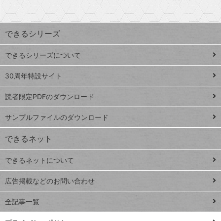
探
上
検
昇
索
す
ワ
できるシリーズ
ー
ド
できるシリーズについて
Google
ト
スプレ
ッ
30周年特設サイト
ッドシ
プ
読者限定PDFのダウンロード
ート
ペ
iPhone
ー
サンプルファイルのダウンロード
VLOOKUP
ジ
できるネット
連載
できるネットについて
Excel Q&A
close
閉じ
トイアンナ流仕
広告掲載などのお問い合わせ
る
事術
全記事一覧
PowerAutomate
ではじめる業務