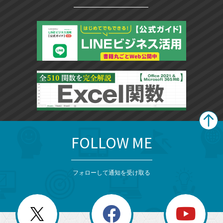
FOLLOW ME
search
format_list_bulleted
検
カ
検
カ
索
テ
メ
ゴ
索
テ
ニ
リ
フォローして通知を受け取る
ゴ
ュ
ー
ー
一
リ
を
覧
閉
を
ー
じ
閉