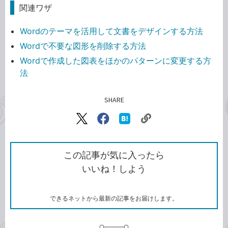
関連ワザ
Wordのテーマを活用して文書をデザインする方法
Wordで不要な図形を削除する方法
Wordで作成した図表をほかのパターンに変更する方
法
SHARE
記事をシェアする
リ
X（旧
Facebook
は
ン
Twitter）
で
て
ク
で
シ
な
を
シ
ェ
ブ
この記事が気に入ったら
コ
ェ
ア
ッ
いいね！しよう
ピ
ア
ク
ー
マ
ー
ク
できるネットから最新の記事をお届けします。
に
追
加