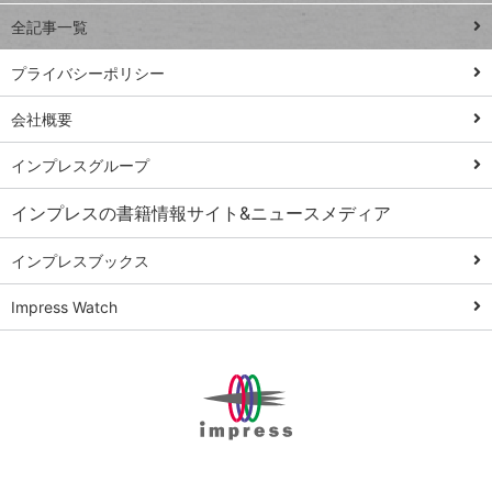
事術
全記事一覧
PowerAutomate
ではじめる業務
プライバシーポリシー
の完全自動化
会社概要
AI議事録作成術
Windows 11
インプレスグループ
Q&A
インプレスの書籍情報サイト&ニュースメディア
Teams踏み込み
活用術
インプレスブックス
Excel講師の仕事
Impress Watch
術
エクセル時短
パワポ時短
Windows Tips
神保町ペロリ旅
俺のメルカリ