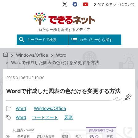
できるネットについて
X（旧
Facebook
YouTube
Twitter）
新たな一歩を応援するメディア
キーワードで検索
カテゴリーから探す
Windows/Office
Word
で
Wordで作成した図表の色だけを変更する方法
き
る
2015.01.06 TUE 10:30
ネ
ッ
Wordで作成した図表の色だけを変更する方法
ト
Word
Windows/Office
記
Word
ワードアート
図形
事
記
カ
事
テ
タ