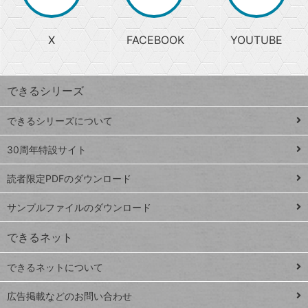
か
る
じ
る
search
ら
急
X
FACEBOOK
YOUTUBE
探
上
検
昇
索
す
ワ
できるシリーズ
ー
ド
できるシリーズについて
Google
ト
スプレ
ッ
30周年特設サイト
ッドシ
プ
読者限定PDFのダウンロード
ート
ペ
iPhone
ー
サンプルファイルのダウンロード
VLOOKUP
ジ
できるネット
連載
できるネットについて
Excel Q&A
close
閉じ
トイアンナ流仕
広告掲載などのお問い合わせ
る