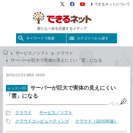
できるネットについて
X（旧
Facebook
YouTube
Twitter）
新たな一歩を応援するメディア
キーワードで検索
カテゴリーから探す
サービス／ソフト
クラウド
で
サーバーが巨大で実体の見えにくい「雲」になる
き
る
2010.02.03 WED 19:00
ネ
ッ
サーバーが巨大で実体の見えにくい
レッスン02
ト
「雲」になる
クラウド
サービス／ソフト
記
クラウドコンピューティング
クラウド（2010年版）
事
記
カ