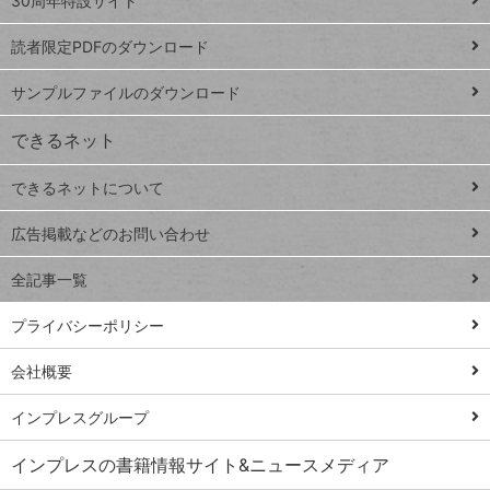
ッ
30周年特設サイト
ッドシ
プ
読者限定PDFのダウンロード
ート
ペ
iPhone
ー
サンプルファイルのダウンロード
VLOOKUP
ジ
できるネット
連載
できるネットについて
Excel Q&A
close
閉じ
トイアンナ流仕
広告掲載などのお問い合わせ
る
事術
全記事一覧
PowerAutomate
ではじめる業務
プライバシーポリシー
の完全自動化
会社概要
AI議事録作成術
Windows 11
インプレスグループ
Q&A
インプレスの書籍情報サイト&ニュースメディア
Teams踏み込み