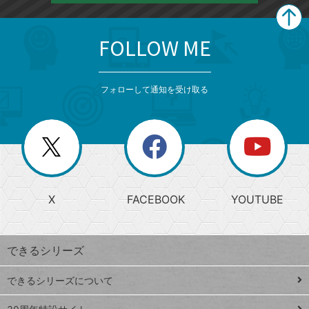
FOLLOW ME
search
format_list_bulleted
検
カ
検
カ
索
テ
メ
ゴ
索
テ
ニ
リ
フォローして通知を受け取る
ゴ
ュ
ー
ー
一
リ
を
覧
閉
を
ー
じ
閉
か
る
じ
る
search
ら
急
X
FACEBOOK
YOUTUBE
探
上
検
昇
索
す
ワ
できるシリーズ
ー
ド
できるシリーズについて
Google
ト
スプレ