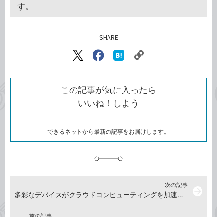
す。
SHARE
記事をシェアする
リ
X（旧
Facebook
は
ン
Twitter）
で
て
ク
で
シ
な
を
シ
ェ
ブ
この記事が気に入ったら
コ
ェ
ア
ッ
いいね！しよう
ピ
ア
ク
ー
マ
ー
ク
できるネットから最新の記事をお届けします。
に
追
加
次の記事
arrow_forward
多彩なデバイスがクラウドコンピューティングを加速する
前の記事