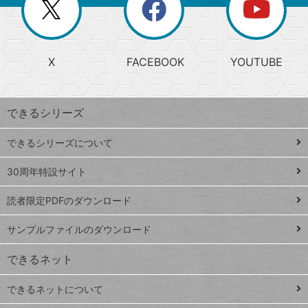
閉
を
ー
じ
閉
か
る
じ
る
search
ら
急
X
FACEBOOK
YOUTUBE
探
上
検
昇
索
す
ワ
できるシリーズ
ー
ド
できるシリーズについて
Google
ト
スプレ
ッ
30周年特設サイト
ッドシ
プ
読者限定PDFのダウンロード
ート
ペ
iPhone
ー
サンプルファイルのダウンロード
VLOOKUP
ジ
できるネット
連載
できるネットについて
Excel Q&A
close