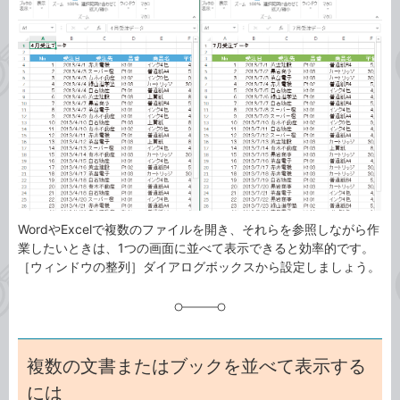
ゴ
グ
リ
WordやExcelで複数のファイルを開き、それらを参照しながら作
業したいときは、1つの画面に並べて表示できると効率的です。
［ウィンドウの整列］ダイアログボックスから設定しましょう。
複数の文書またはブックを並べて表示する
には