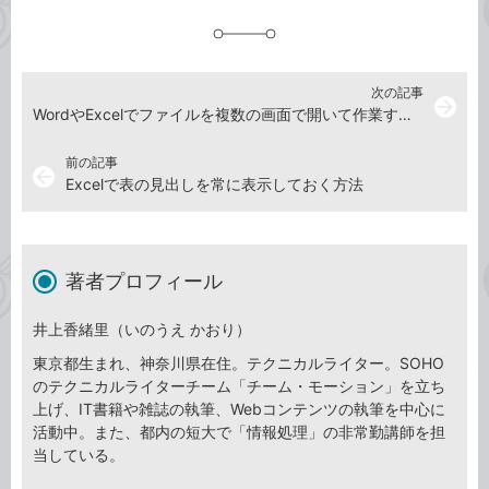
追
加
次の記事
arrow_forward
WordやExcelでファイルを複数の画面で開いて作業する方法
前の記事
arrow_back
Excelで表の見出しを常に表示しておく方法
著者プロフィール
井上香緒里（いのうえ かおり）
東京都生まれ、神奈川県在住。テクニカルライター。SOHO
のテクニカルライターチーム「チーム・モーション」を立ち
上げ、IT書籍や雑誌の執筆、Webコンテンツの執筆を中心に
活動中。また、都内の短大で「情報処理」の非常勤講師を担
当している。