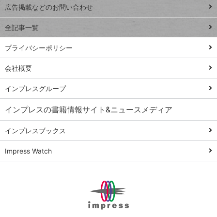
閉じ
トイアンナ流仕
広告掲載などのお問い合わせ
る
事術
全記事一覧
PowerAutomate
ではじめる業務
プライバシーポリシー
の完全自動化
会社概要
AI議事録作成術
Windows 11
インプレスグループ
Q&A
インプレスの書籍情報サイト&ニュースメディア
Teams踏み込み
活用術
インプレスブックス
Excel講師の仕事
Impress Watch
術
エクセル時短
パワポ時短
Windows Tips
神保町ペロリ旅