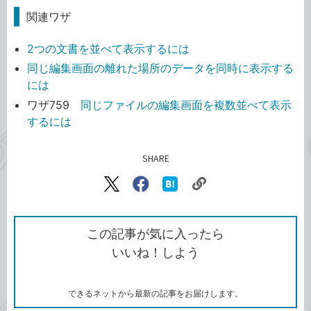
関連ワザ
2つの文書を並べて表示するには
同じ編集画面の離れた場所のデータを同時に表示する
には
ワザ759
同じファイルの編集画面を複数並べて表示
するには
SHARE
記事をシェアする
リ
X（旧
Facebook
は
ン
Twitter）
で
て
ク
で
シ
な
を
シ
ェ
ブ
この記事が気に入ったら
コ
ェ
ア
ッ
いいね！しよう
ピ
ア
ク
ー
マ
ー
ク
できるネットから最新の記事をお届けします。
に