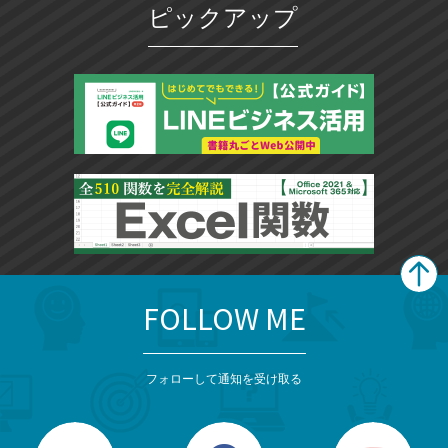
ピックアップ
FOLLOW ME
search
format_list_bulleted
検
カ
検
カ
索
テ
メ
ゴ
索
テ
ニ
リ
フォローして通知を受け取る
ゴ
ュ
ー
ー
一
リ
を
覧