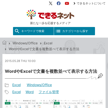
できるネットについて
X（旧
Facebook
YouTube
Twitter）
新たな一歩を応援するメディア
キーワードで検索
カテゴリーから探す
Windows/Office
Excel
で
WordやExcelで文書を複数並べて表示する方法
き
る
2015.05.28 THU 10:00
ネ
ッ
WordやExcelで文書を複数並べて表示する方法
ト
Excel
Windows/Office
記
Excel
Word
ファイル管理
事
記
カ
事
テ
タ