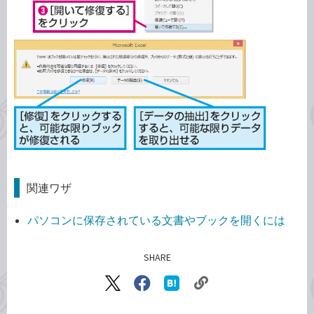
関連ワザ
パソコンに保存されている文書やブックを開くには
SHARE
記事をシェアする
リ
X（旧
Facebook
は
ン
Twitter）
で
て