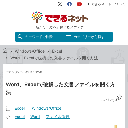
できるネットについて
X（旧
Facebook
YouTube
Twitter）
新たな一歩を応援するメディア
キーワードで検索
カテゴリーから探す
Windows/Office
Excel
で
Word、Excelで破損した文書ファイルを開く方法
き
る
2015.05.27 WED 13:50
ネ
ッ
Word、Excelで破損した文書ファイルを開く方
ト
法
Excel
Windows/Office
記
Excel
Word
ファイル管理
事
記
カ