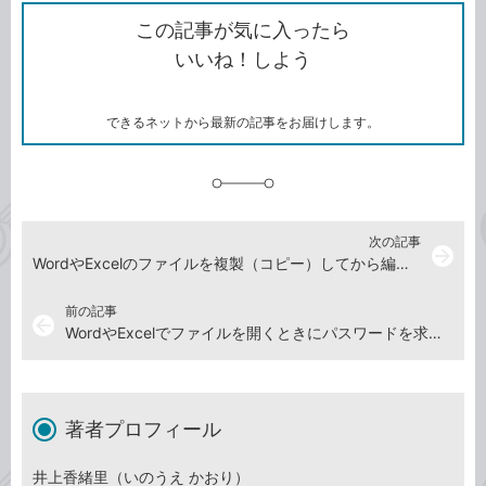
ク
で
シ
な
を
シ
ェ
ブ
この記事が気に入ったら
コ
ェ
ア
ッ
いいね！しよう
ピ
ア
ク
ー
マ
ー
ク
できるネットから最新の記事をお届けします。
に
追
加
次の記事
arrow_forward
WordやExcelのファイルを複製（コピー）してから編集するには
前の記事
arrow_back
WordやExcelでファイルを開くときにパスワードを求められたときの対処方法
著者プロフィール
井上香緒里（いのうえ かおり）