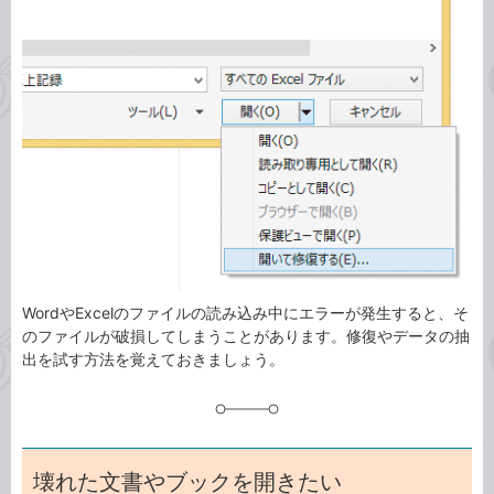
事
テ
タ
ゴ
グ
リ
WordやExcelのファイルの読み込み中にエラーが発生すると、そ
のファイルが破損してしまうことがあります。修復やデータの抽
出を試す方法を覚えておきましょう。
壊れた文書やブックを開きたい