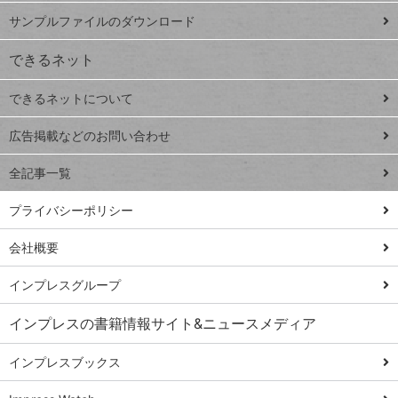
iPhone
ー
サンプルファイルのダウンロード
VLOOKUP
ジ
できるネット
連載
できるネットについて
Excel Q&A
close
閉じ
トイアンナ流仕
広告掲載などのお問い合わせ
る
事術
全記事一覧
PowerAutomate
ではじめる業務
プライバシーポリシー
の完全自動化
会社概要
AI議事録作成術
Windows 11
インプレスグループ
Q&A
インプレスの書籍情報サイト&ニュースメディア
Teams踏み込み
活用術
インプレスブックス
Excel講師の仕事