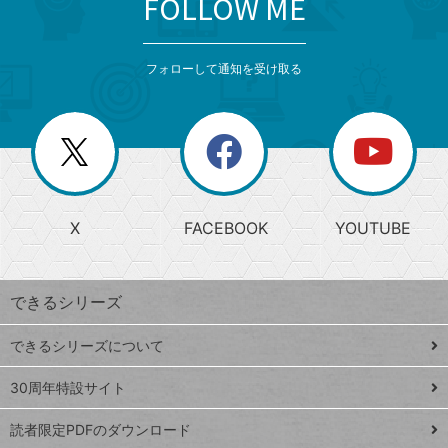
FOLLOW ME
search
format_list_bulleted
検
カ
検
カ
索
テ
メ
ゴ
索
テ
ニ
リ
フォローして通知を受け取る
ゴ
ュ
ー
ー
一
リ
を
覧
閉
を
ー
じ
閉
か
る
じ
る
search
ら
急
X
FACEBOOK
YOUTUBE
探
上
検
昇
索
す
ワ
できるシリーズ
ー
ド
できるシリーズについて
Google
ト
スプレ
ッ
30周年特設サイト
ッドシ
プ
読者限定PDFのダウンロード
ート
ペ