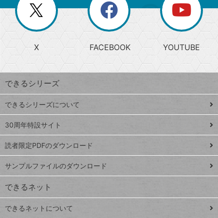
閉
を
ー
じ
閉
か
る
じ
る
search
ら
急
X
FACEBOOK
YOUTUBE
探
上
検
昇
索
す
ワ
できるシリーズ
ー
ド
できるシリーズについて
Google
ト
スプレ
ッ
30周年特設サイト
ッドシ
プ
読者限定PDFのダウンロード
ート
ペ
iPhone
ー
サンプルファイルのダウンロード
VLOOKUP
ジ
できるネット
連載
できるネットについて
Excel Q&A
close