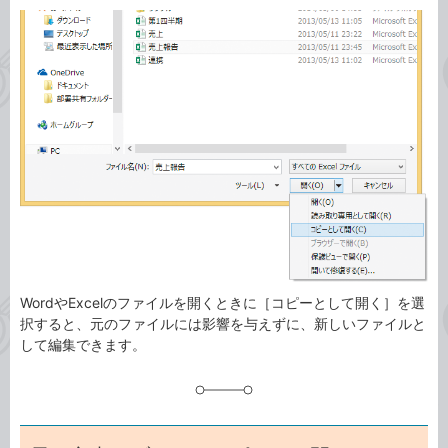
カ
事
テ
タ
ゴ
グ
リ
WordやExcelのファイルを開くときに［コピーとして開く］を選
択すると、元のファイルには影響を与えずに、新しいファイルと
して編集できます。