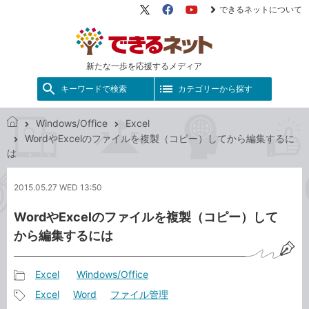
できるネットについて
X（旧
Facebook
YouTube
Twitter）
新たな一歩を応援するメディア
キーワードで検索
カテゴリーから探す
Windows/Office
Excel
で
WordやExcelのファイルを複製（コピー）してから編集するに
き
は
る
ネ
2015.05.27 WED 13:50
ッ
ト
WordやExcelのファイルを複製（コピー）して
から編集するには
Excel
Windows/Office
記
Excel
Word
ファイル管理
事
記