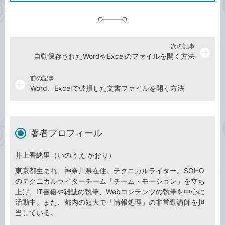
追
加
次の記事
arrow_forward
自動保存されたWordやExcelのファイルを開く方法
前の記事
arrow_back
Word、Excelで破損した文書ファイルを開く方法
著者プロフィール
井上香緒里（いのうえ かおり）
東京都生まれ、神奈川県在住。テクニカルライター。SOHO
のテクニカルライターチーム「チーム・モーション」を立ち
上げ、IT書籍や雑誌の執筆、Webコンテンツの執筆を中心に
活動中。また、都内の短大で「情報処理」の非常勤講師を担
当している。