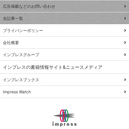
閉じ
トイアンナ流仕
広告掲載などのお問い合わせ
る
事術
全記事一覧
PowerAutomate
ではじめる業務
プライバシーポリシー
の完全自動化
会社概要
AI議事録作成術
Windows 11
インプレスグループ
Q&A
インプレスの書籍情報サイト&ニュースメディア
Teams踏み込み
活用術
インプレスブックス
Excel講師の仕事
Impress Watch
術
エクセル時短
パワポ時短
Windows Tips