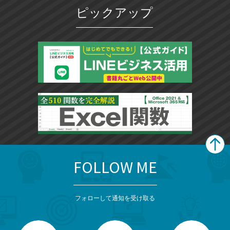
ピックアップ
FOLLOW ME
search
format_list_bulleted
検
カ
検
カ
索
テ
メ
ゴ
索
テ
ニ
リ
フォローして通知を受け取る
ゴ
ュ
ー
ー
一
リ
を
覧