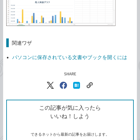
関連ワザ
パソコンに保存されている文書やブックを開くには
SHARE
記事をシェアする
リ
X（旧
Facebook
は
ン
Twitter）
で
て
ク
で
シ
な
を
シ
ェ
ブ
この記事が気に入ったら
コ
ェ
ア
ッ
いいね！しよう
ピ
ア
ク
ー
マ
ー
ク
できるネットから最新の記事をお届けします。
に