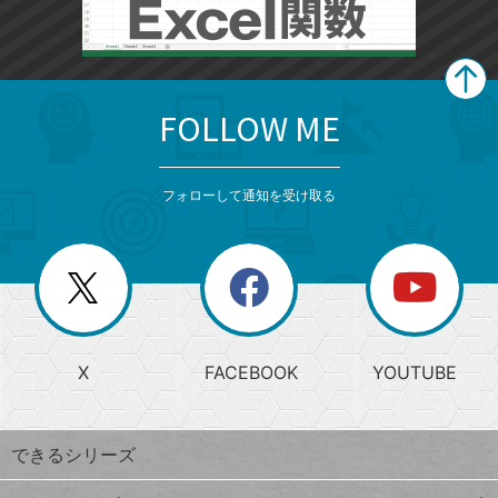
FOLLOW ME
search
format_list_bulleted
検
カ
検
カ
索
テ
メ
ゴ
索
テ
ニ
リ
フォローして通知を受け取る
ゴ
ュ
ー
ー
一
リ
を
覧
閉
を
ー
じ
閉
か
る
じ
る
search
ら
急
X
FACEBOOK
YOUTUBE
探
上
検
昇
索
す
ワ
できるシリーズ
ー
ド