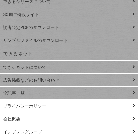
できるシリーズについて
Google
ト
スプレ
ッ
30周年特設サイト
ッドシ
プ
読者限定PDFのダウンロード
ート
ペ
iPhone
ー
サンプルファイルのダウンロード
VLOOKUP
ジ
できるネット
連載
できるネットについて
Excel Q&A
close
閉じ
トイアンナ流仕
広告掲載などのお問い合わせ
る
事術
全記事一覧
PowerAutomate
ではじめる業務
プライバシーポリシー
の完全自動化
会社概要
AI議事録作成術
Windows 11
インプレスグループ