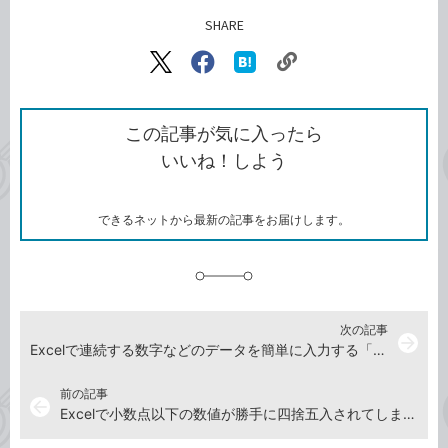
SHARE
記事をシェアする
リ
X（旧
Facebook
は
ン
Twitter）
で
て
ク
で
シ
な
を
シ
ェ
ブ
この記事が気に入ったら
コ
ェ
ア
ッ
いいね！しよう
ピ
ア
ク
ー
マ
ー
ク
できるネットから最新の記事をお届けします。
に
追
加
次の記事
arrow_forward
Excelで連続する数字などのデータを簡単に入力する「オートフィル」の使い方
前の記事
arrow_back
Excelで小数点以下の数値が勝手に四捨五入されてしまうときの対処方法