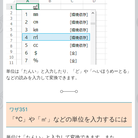
事
テ
タ
ゴ
グ
リ
単位は「たんい」と入力したり、「ど」や「へいほうめーとる」
などの読みを入力して変換できます。
ワザ351
「℃」や「㎡」などの単位を入力するには
単位は「たんい」と入力して変換できます。また、