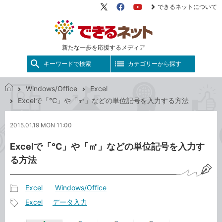
できるネットについて
X（旧
Facebook
YouTube
Twitter）
新たな一歩を応援するメディア
キーワードで検索
カテゴリーから探す
Windows/Office
Excel
で
Excelで「℃」や「㎡」などの単位記号を入力する方法
き
る
2015.01.19 MON 11:00
ネ
ッ
Excelで「℃」や「㎡」などの単位記号を入力す
ト
る方法
Excel
Windows/Office
記
Excel
データ入力
事
記
カ