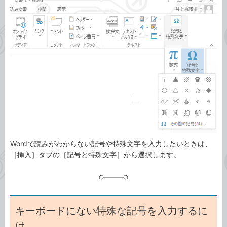
事
テ
タ
ゴ
グ
リ
Wordで読みがわからない記号や特殊文字を入力したいときは、
［挿入］タブの［記号と特殊文字］から選択します。
キーボードにない特殊な記号を入力するに
は