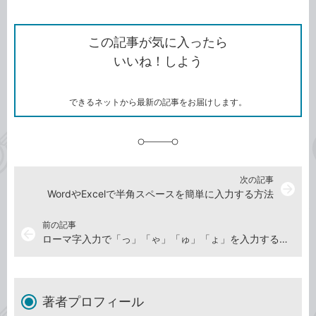
ン
Twitter）
で
て
ク
で
シ
な
を
シ
ェ
ブ
この記事が気に入ったら
コ
ェ
ア
ッ
いいね！しよう
ピ
ア
ク
ー
マ
ー
ク
できるネットから最新の記事をお届けします。
に
追
加
次の記事
arrow_forward
WordやExcelで半角スペースを簡単に入力する方法
前の記事
arrow_back
ローマ字入力で「っ」「ゃ」「ゅ」「ょ」を入力する方法
著者プロフィール