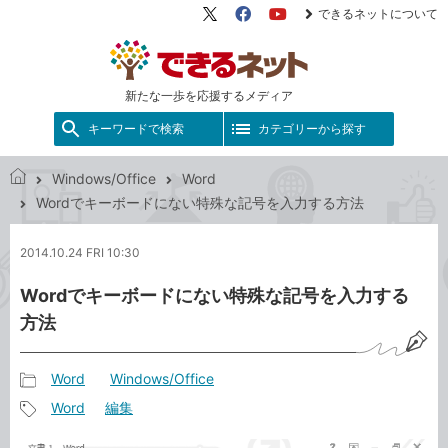
できるネットについて
X（旧
Facebook
YouTube
Twitter）
新たな一歩を応援するメディア
キーワードで検索
カテゴリーから探す
Windows/Office
Word
で
Wordでキーボードにない特殊な記号を入力する方法
き
る
2014.10.24 FRI 10:30
ネ
ッ
Wordでキーボードにない特殊な記号を入力する
ト
方法
Word
Windows/Office
記
Word
編集
事
記
カ