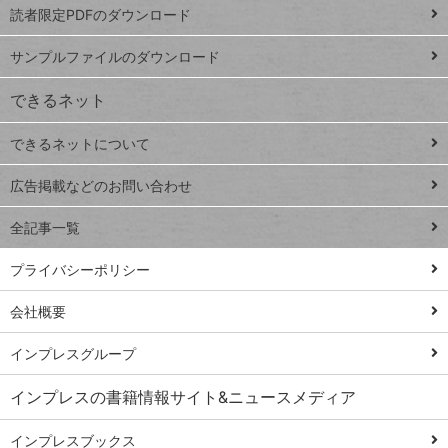
読者限定PDFのダウンロード
ート
ペ
iPhone
ー
サンプルファイルのダウンロード
VLOOKUP
ジ
できるネット
連載
できるネットについて
Excel Q&A
close
閉じ
トイアンナ流仕
広告掲載などのお問い合わせ
る
事術
全記事一覧
PowerAutomate
ではじめる業務
プライバシーポリシー
の完全自動化
会社概要
AI議事録作成術
Windows 11
インプレスグループ
Q&A
インプレスの書籍情報サイト&ニュースメディア
Teams踏み込み
活用術
インプレスブックス