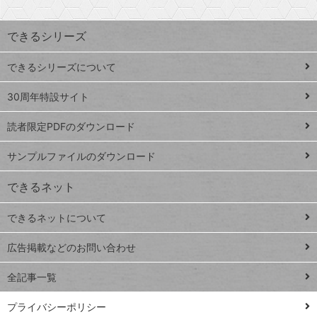
昇
索
す
ワ
できるシリーズ
ー
ド
できるシリーズについて
Google
ト
スプレ
ッ
30周年特設サイト
ッドシ
プ
読者限定PDFのダウンロード
ート
ペ
iPhone
ー
サンプルファイルのダウンロード
VLOOKUP
ジ
できるネット
連載
できるネットについて
Excel Q&A
close
閉じ
トイアンナ流仕
広告掲載などのお問い合わせ
る
事術
全記事一覧
PowerAutomate
ではじめる業務
プライバシーポリシー