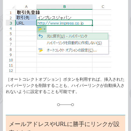
カ
事
テ
タ
ゴ
グ
リ
［オートコレクトオプション］ボタンを利用すれば、挿入された
ハイパーリンクを削除することも、ハイパーリンクが自動挿入さ
れないように設定することも可能です。
メールアドレスやURLに勝手にリンクが設