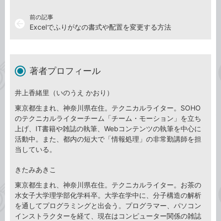
前の記事
arrow_back
Excelでふりがなの書式や配置を変更する方法
著者プロフィール
井上香緒里（いのうえ かおり）
東京都生まれ、神奈川県在住。テクニカルライター。SOHO
のテクニカルライターチーム「チーム・モーション」を立ち
上げ、IT書籍や雑誌の執筆、Webコンテンツの執筆を中心に
活動中。また、都内の短大で「情報処理」の非常勤講師を担
当している。
きたみあきこ
東京都生まれ、神奈川県在住。テクニカルライター。お茶の
水女子大学理学部化学科卒。大学在学中に、分子構造の解析
を通してプログラミングと出会う。プログラマー、パソコン
インストラクターを経て、現在はコンピューター関係の雑誌