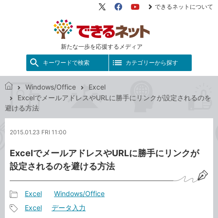
できるネットについて
X（旧
Facebook
YouTube
Twitter）
新たな一歩を応援するメディア
キーワードで検索
カテゴリーから探す
Windows/Office
Excel
で
ExcelでメールアドレスやURLに勝手にリンクが設定されるのを
き
避ける方法
る
ネ
2015.01.23 FRI 11:00
ッ
ト
ExcelでメールアドレスやURLに勝手にリンクが
設定されるのを避ける方法
Excel
Windows/Office
記
Excel
データ入力
事
記