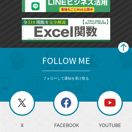
FOLLOW ME
search
format_list_bulleted
検
カ
検
カ
索
テ
メ
ゴ
索
テ
ニ
リ
フォローして通知を受け取る
ゴ
ュ
ー
ー
一
リ
を
覧
閉
を
ー
じ
閉
か
る
じ
る
search
ら
急
X
FACEBOOK
YOUTUBE
探
上
検