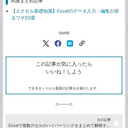
関連まとめ記事
【エクセル基礎知識】Excelのデータ入力・編集が捗
るワザ20選
SHARE
記事をシェアする
リ
X（旧
Facebook
は
ン
Twitter）
で
て
ク
で
シ
な
を
シ
ェ
ブ
この記事が気に入ったら
コ
ェ
ア
ッ
いいね！しよう
ピ
ア
ク
ー
マ
ー
ク
できるネットから最新の記事をお届けします。
に
追
加
次の記事
arrow_forward
Excelで複数のセルのハイパーリンクをまとめて解除する方法