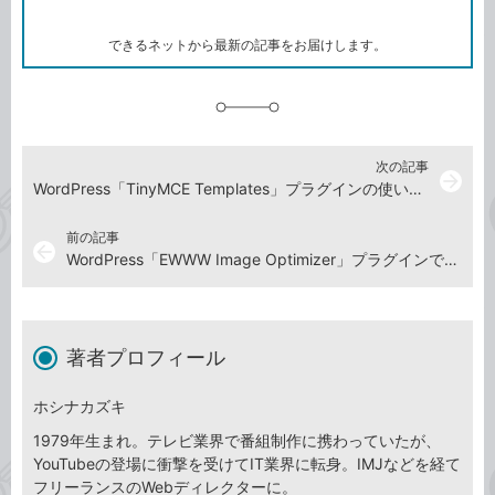
ー
ー
ク
できるネットから最新の記事をお届けします。
に
追
加
次の記事
arrow_forward
WordPress「TinyMCE Templates」プラグインの使い方：定形記事のテンプレートを作る
前の記事
arrow_back
WordPress「EWWW Image Optimizer」プラグインで画像ファイルを軽量化する
著者プロフィール
ホシナカズキ
1979年生まれ。テレビ業界で番組制作に携わっていたが、
YouTubeの登場に衝撃を受けてIT業界に転身。IMJなどを経て
フリーランスのWebディレクターに。