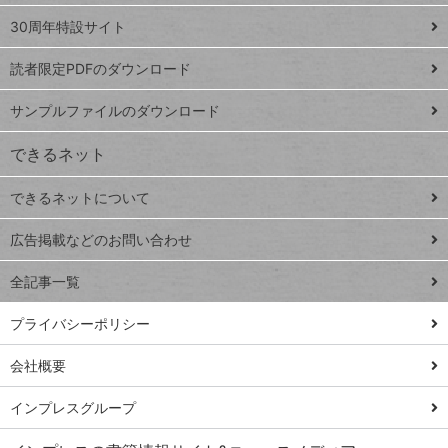
ト
スプレ
ッ
30周年特設サイト
ッドシ
プ
読者限定PDFのダウンロード
ート
ペ
iPhone
ー
サンプルファイルのダウンロード
VLOOKUP
ジ
できるネット
連載
できるネットについて
Excel Q&A
close
閉じ
トイアンナ流仕
広告掲載などのお問い合わせ
る
事術
全記事一覧
PowerAutomate
ではじめる業務
プライバシーポリシー
の完全自動化
会社概要
AI議事録作成術
Windows 11
インプレスグループ
Q&A