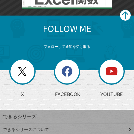
FOLLOW ME
search
format_list_bulleted
検
カ
検
カ
索
テ
メ
ゴ
索
テ
ニ
リ
フォローして通知を受け取る
ゴ
ュ
ー
ー
一
リ
を
覧
閉
を
ー
じ
閉
か
る
じ
る
search
ら
急
X
FACEBOOK
YOUTUBE
探
上
検
昇
索
す
ワ
できるシリーズ
ー
ド
できるシリーズについて
Google