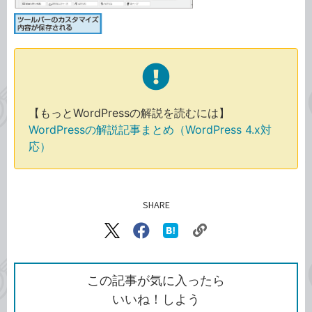
【もっとWordPressの解説を読むには】
WordPressの解説記事まとめ（WordPress 4.x対
応）
SHARE
記事をシェアする
リ
X（旧
Facebook
は
ン
Twitter）
で
て
ク
で
シ
な
を
シ
ェ
ブ
この記事が気に入ったら
コ
ェ
ア
ッ
いいね！しよう
ピ
ア
ク
マ