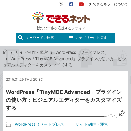
できるネットについて
X（旧
Facebook
YouTube
Twitter）
新たな一歩を応援するメディア
キーワードで検索
カテゴリーから探す
サイト制作・運営
WordPress（ワードプレス）
で
WordPress「TinyMCE Advanced」プラグインの使い方：ビジ
き
ュアルエディターをカスタマイズする
る
ネ
2015.01.29 THU 20:33
ッ
ト
WordPress「TinyMCE Advanced」プラグイン
の使い方：ビジュアルエディターをカスタマイズ
する
WordPress（ワードプレス）
サイト制作・運営
記