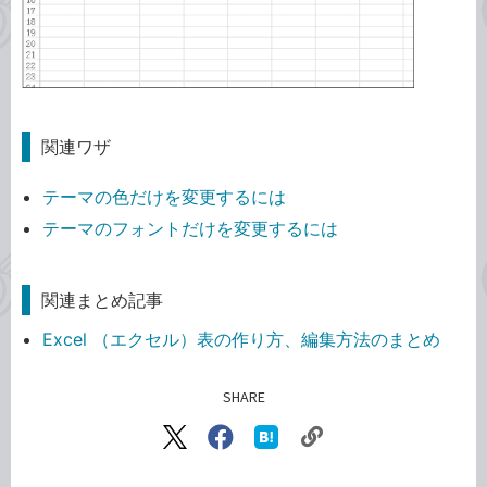
関連ワザ
テーマの色だけを変更するには
テーマのフォントだけを変更するには
関連まとめ記事
Excel （エクセル）表の作り方、編集方法のまとめ
SHARE
記事をシェアする
リ
X（旧
Facebook
は
ン
Twitter）
で
て
ク
で
シ
な