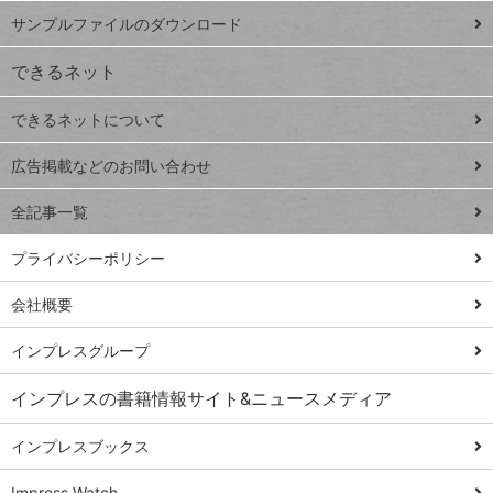
iPhone
ー
サンプルファイルのダウンロード
VLOOKUP
ジ
できるネット
連載
できるネットについて
Excel Q&A
close
閉じ
トイアンナ流仕
広告掲載などのお問い合わせ
る
事術
全記事一覧
PowerAutomate
ではじめる業務
プライバシーポリシー
の完全自動化
会社概要
AI議事録作成術
Windows 11
インプレスグループ
Q&A
インプレスの書籍情報サイト&ニュースメディア
Teams踏み込み
活用術
インプレスブックス
Excel講師の仕事
Impress Watch