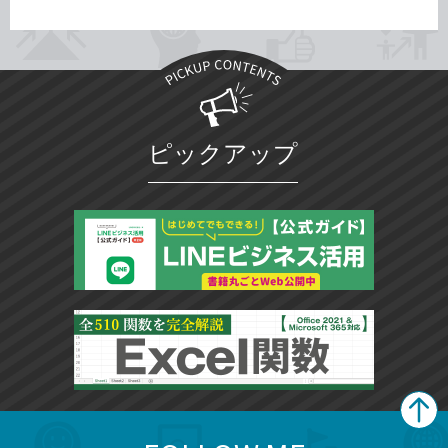
ピックアップ
search
format_list_bulleted