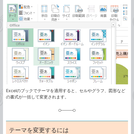
カ
事
テ
タ
ゴ
グ
リ
Excelのブックでテーマを適用すると、セルやグラフ、図形など
の書式が一括して変更されます。
テーマを変更するには