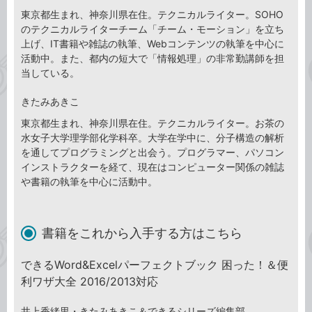
東京都生まれ、神奈川県在住。テクニカルライター。SOHO
のテクニカルライターチーム「チーム・モーション」を立ち
上げ、IT書籍や雑誌の執筆、Webコンテンツの執筆を中心に
活動中。また、都内の短大で「情報処理」の非常勤講師を担
当している。
きたみあきこ
東京都生まれ、神奈川県在住。テクニカルライター。お茶の
水女子大学理学部化学科卒。大学在学中に、分子構造の解析
を通してプログラミングと出会う。プログラマー、パソコン
インストラクターを経て、現在はコンピューター関係の雑誌
や書籍の執筆を中心に活動中。
書籍をこれから入手する方はこちら
できるWord&Excelパーフェクトブック 困った！＆便
利ワザ大全 2016/2013対応
井上香緒里・きたみあきこ＆できるシリーズ編集部