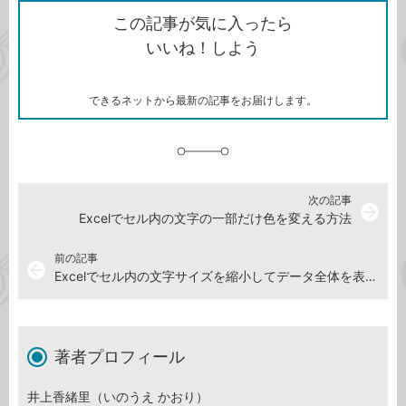
を
シ
ェ
ブ
この記事が気に入ったら
コ
ェ
ア
ッ
いいね！しよう
ピ
ア
ク
ー
マ
ー
ク
できるネットから最新の記事をお届けします。
に
追
加
次の記事
arrow_forward
Excelでセル内の文字の一部だけ色を変える方法
前の記事
arrow_back
Excelでセル内の文字サイズを縮小してデータ全体を表示する方法
著者プロフィール
井上香緒里（いのうえ かおり）