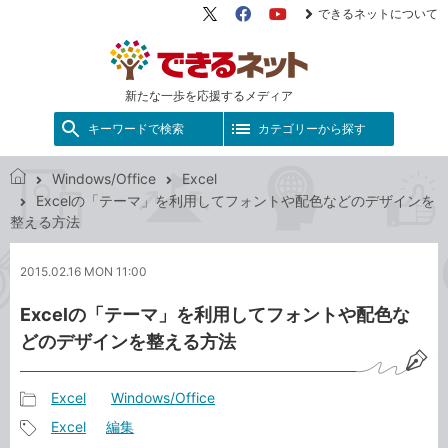
できるネットについて
X（旧
Facebook
YouTube
Twitter）
新たな一歩を応援するメディア
キーワードで検索
カテゴリーから探す
Windows/Office
Excel
で
Excelの「テーマ」を利用してフォントや配色などのデザインを
き
整える方法
る
ネ
2015.02.16 MON 11:00
ッ
ト
Excelの「テーマ」を利用してフォントや配色な
どのデザインを整える方法
Excel
Windows/Office
記
Excel
編集
事
記