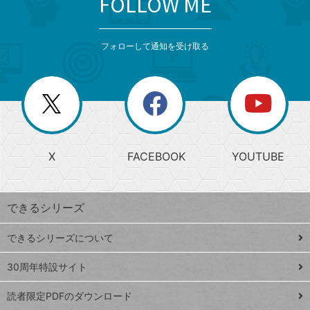
FOLLOW ME
検
カ
検
カ
索
テ
メ
ゴ
索
テ
ニ
リ
フォローして通知を受け取る
ゴ
ュ
ー
ー
一
リ
を
覧
閉
を
ー
じ
閉
か
る
じ
る
search
ら
急
X
FACEBOOK
YOUTUBE
探
上
検
昇
索
す
ワ
できるシリーズ
ー
ド
できるシリーズについて
Google
ト
スプレ
ッ
30周年特設サイト
ッドシ
プ
読者限定PDFのダウンロード
ート
ペ