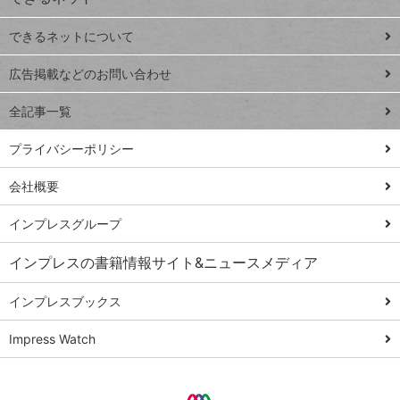
連載
できるネットについて
Excel Q&A
close
閉じ
トイアンナ流仕
広告掲載などのお問い合わせ
る
事術
全記事一覧
PowerAutomate
ではじめる業務
プライバシーポリシー
の完全自動化
会社概要
AI議事録作成術
Windows 11
インプレスグループ
Q&A
インプレスの書籍情報サイト&ニュースメディア
Teams踏み込み
活用術
インプレスブックス
Excel講師の仕事
Impress Watch
術
エクセル時短