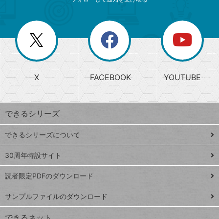
ニ
リ
ゴ
ュ
ー
ー
一
リ
を
覧
閉
を
ー
じ
閉
か
る
じ
る
search
ら
急
X
FACEBOOK
YOUTUBE
探
上
検
昇
索
す
ワ
できるシリーズ
ー
ド
できるシリーズについて
Google
ト
スプレ
ッ
30周年特設サイト
ッドシ
プ
読者限定PDFのダウンロード
ート
ペ
iPhone
ー
サンプルファイルのダウンロード
VLOOKUP
ジ
できるネット