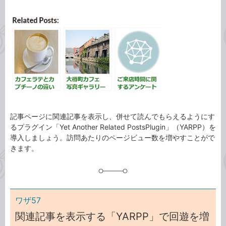
カ
事
テ
タ
ゴ
グ
リ
記事ページに関連記事を表示し、併せて読んでもらえるようにす
るプラグイン「Yet Another Related PostsPlugin」（YARPP）を
導入しましょう。訪問あたりのページビュー数を増やすことがで
きます。
ワザ57
関連記事を表示する「YARPP」で回遊を増