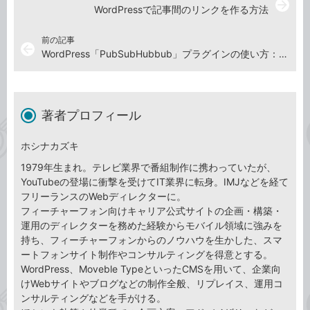
arrow_forward
WordPressで記事間のリンクを作る方法
前の記事
arrow_back
WordPress「PubSubHubbub」プラグインの使い方：新着記事をいち早く検索エンジンに知らせる
著者プロフィール
ホシナカズキ
1979年生まれ。テレビ業界で番組制作に携わっていたが、
YouTubeの登場に衝撃を受けてIT業界に転身。IMJなどを経て
フリーランスのWebディレクターに。
フィーチャーフォン向けキャリア公式サイトの企画・構築・
運用のディレクターを務めた経験からモバイル領域に強みを
持ち、フィーチャーフォンからのノウハウを生かした、スマ
ートフォンサイト制作やコンサルティングを得意とする。
WordPress、Moveble TypeといったCMSを用いて、企業向
けWebサイトやブログなどの制作全般、リプレイス、運用コ
ンサルティングなどを手がける。