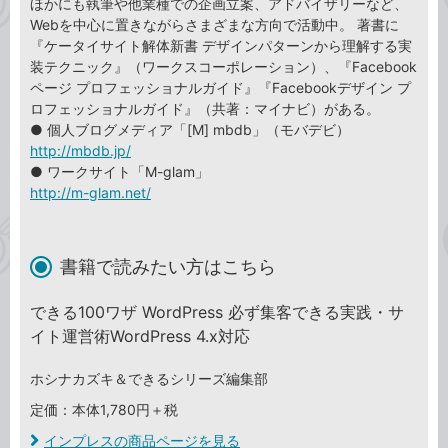
ほかにも執筆や他業種での企画立案、アドバイザリーなど、
Webを中心に置きながらさまざまな方向で活動中。 著書に
『ケータイサイト解体新書 デザインパターンから理解する実
装テクニック』（ワークスコーポレーション）、『Facebook
ページ プロフェッショナルガイド』『Facebookデザイン プ
ロフェッショナルガイド』（共著：マイナビ）がある。
● 個人ブログメディア「[M] mbdb」（モバデビ）
http://mbdb.jp/
● ワークサイト「M-glam」
http://m-glam.net/
書籍で読みたい方はこちら
できる100ワザ WordPress 必ず集客できる実践・サ
イト運営術WordPress 4.x対応
ホシナカズキ＆できるシリーズ編集部
定価：本体1,780円＋税
インプレスの商品ページを見る