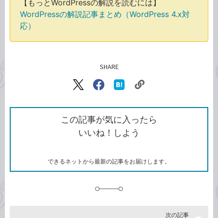
【もっとWordPressの解説を読むには】
WordPressの解説記事まとめ（WordPress 4.x対
応）
SHARE
記事をシェアする
リ
X（旧
Facebook
は
ン
Twitter）
で
て
ク
で
シ
な
を
シ
ェ
ブ
この記事が気に入ったら
コ
ェ
ア
ッ
いいね！しよう
ピ
ア
ク
ー
マ
ー
ク
できるネットから最新の記事をお届けします。
に
追
加
次の記事