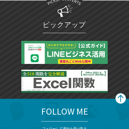
ピックアップ
FOLLOW ME
search
format_list_bulleted
検
カ
検
カ
索
テ
メ
ゴ
索
テ
フォローして通知を受け取る