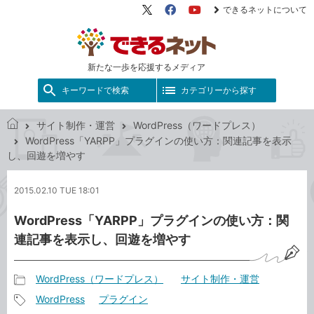
できるネットについて
X（旧
Facebook
YouTube
Twitter）
新たな一歩を応援するメディア
キーワードで検索
カテゴリーから探す
サイト制作・運営
WordPress（ワードプレス）
で
WordPress「YARPP」プラグインの使い方：関連記事を表示
き
し、回遊を増やす
る
ネ
2015.02.10 TUE 18:01
ッ
ト
WordPress「YARPP」プラグインの使い方：関
連記事を表示し、回遊を増やす
WordPress（ワードプレス）
サイト制作・運営
記
WordPress
プラグイン
事
記