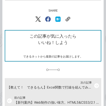
SHARE
記事をシェアする
リ
X（旧
Facebook
は
ン
Twitter）
で
て
ク
で
シ
な
を
シ
ェ
ブ
この記事が気に入ったら
コ
ェ
ア
ッ
いいね！しよう
ピ
ア
ク
ー
マ
ー
ク
できるネットから最新の記事をお届けします。
に
追
加
次の記事
arrow_forward
【教えて！ できるもん】Excel関数で打線を組んでみたら...？
前の記事
arrow_back
【新刊案内】Web制作の強い味方。HTML5&CSS3/2.1 全事典！