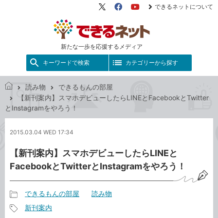
できるネットについて
X（旧
Facebook
YouTube
Twitter）
新たな一歩を応援するメディア
キーワードで検索
カテゴリーから探す
読み物
できるもんの部屋
で
【新刊案内】スマホデビューしたらLINEとFacebookとTwitter
き
とInstagramをやろう！
る
ネ
2015.03.04 WED 17:34
ッ
ト
【新刊案内】スマホデビューしたらLINEと
FacebookとTwitterとInstagramをやろう！
できるもんの部屋
読み物
記
新刊案内
事
記