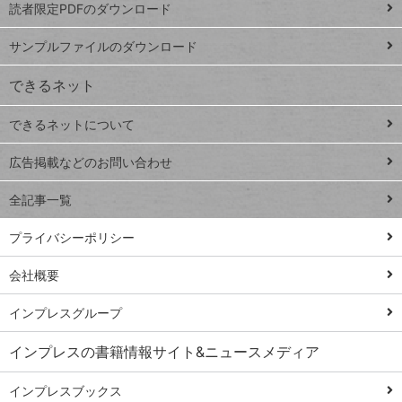
読者限定PDFのダウンロード
ート
ペ
iPhone
ー
サンプルファイルのダウンロード
VLOOKUP
ジ
できるネット
連載
できるネットについて
Excel Q&A
close
閉じ
トイアンナ流仕
広告掲載などのお問い合わせ
る
事術
全記事一覧
PowerAutomate
ではじめる業務
プライバシーポリシー
の完全自動化
会社概要
AI議事録作成術
Windows 11
インプレスグループ
Q&A
インプレスの書籍情報サイト&ニュースメディア
Teams踏み込み
活用術
インプレスブックス