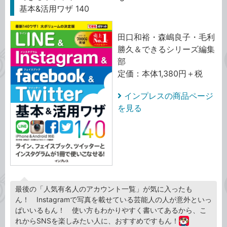
基本&活用ワザ 140
田口和裕・森嶋良子・毛利
勝久＆できるシリーズ編集
部
定価：本体1,380円＋税
インプレスの商品ページ
を見る
最後の「人気有名人のアカウント一覧」が気に入ったも
ん！ Instagramで写真を載せている芸能人の人が意外といっ
ぱいいるもん！ 使い方もわかりやすく書いてあるから、こ
れからSNSを楽しみたい人に、おすすめですもん！