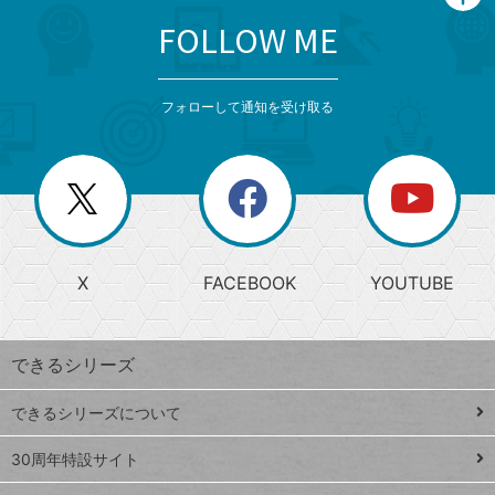
FOLLOW ME
search
format_list_bulleted
検
カ
検
カ
索
テ
メ
ゴ
索
テ
ニ
リ
フォローして通知を受け取る
ゴ
ュ
ー
ー
一
リ
を
覧
閉
を
ー
じ
閉
か
る
じ
る
search
ら
急
X
FACEBOOK
YOUTUBE
探
上
検
昇
索
す
ワ
できるシリーズ
ー
ド
できるシリーズについて
Google
ト
スプレ
ッ
30周年特設サイト
ッドシ
プ