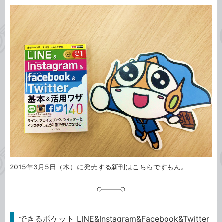
カ
事
テ
タ
ゴ
グ
リ
2015年3月5日（木）に発売する新刊はこちらですもん。
できるポケット LINE&Instagram&Facebook&Twitter