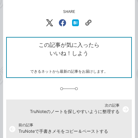
SHARE
記事をシェアする
リ
X（旧
Facebook
は
ン
Twitter）
で
て
ク
で
シ
な
を
シ
ェ
ブ
この記事が気に入ったら
コ
ェ
ア
ッ
いいね！しよう
ピ
ア
ク
ー
マ
ー
ク
できるネットから最新の記事をお届けします。
に
追
加
次の記事
arrow_forward
TruNoteのノートを探しやすいように整理する
前の記事
arrow_back
TruNoteで手書きメモをコピー＆ペーストする