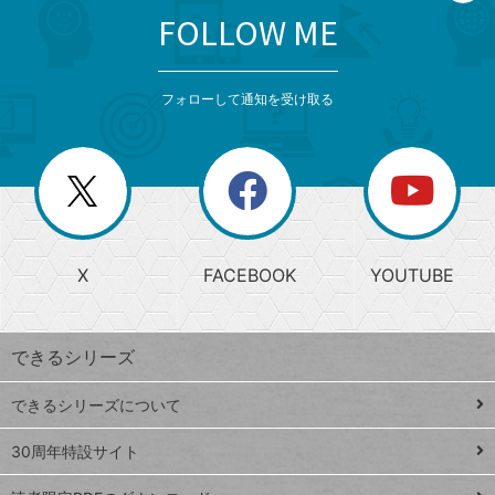
FOLLOW ME
search
format_list_bulleted
検
カ
検
カ
索
テ
メ
ゴ
索
テ
ニ
リ
フォローして通知を受け取る
ゴ
ュ
ー
ー
一
リ
を
覧
閉
を
ー
じ
閉
か
る
じ
る
search
ら
急
X
FACEBOOK
YOUTUBE
探
上
検
昇
索
す
ワ
できるシリーズ
ー
ド
できるシリーズについて
Google
ト
スプレ
ッ
30周年特設サイト
ッドシ
プ