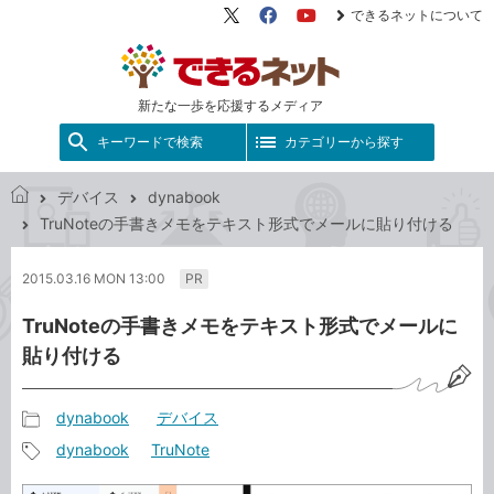
できるネットについて
X（旧
Facebook
YouTube
Twitter）
新たな一歩を応援するメディア
キーワードで検索
カテゴリーから探す
デバイス
dynabook
で
TruNoteの手書きメモをテキスト形式でメールに貼り付ける
き
る
2015.03.16 MON 13:00
PR
ネ
ッ
TruNoteの手書きメモをテキスト形式でメールに
ト
貼り付ける
dynabook
デバイス
記
dynabook
TruNote
事
記
カ