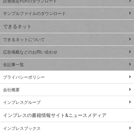
読者限定PDFのダウンロード
ート
ペ
iPhone
ー
サンプルファイルのダウンロード
VLOOKUP
ジ
できるネット
連載
できるネットについて
Excel Q&A
close
閉じ
トイアンナ流仕
広告掲載などのお問い合わせ
る
事術
全記事一覧
PowerAutomate
ではじめる業務
プライバシーポリシー
の完全自動化
会社概要
AI議事録作成術
Windows 11
インプレスグループ
Q&A
インプレスの書籍情報サイト&ニュースメディア
Teams踏み込み
活用術
インプレスブックス