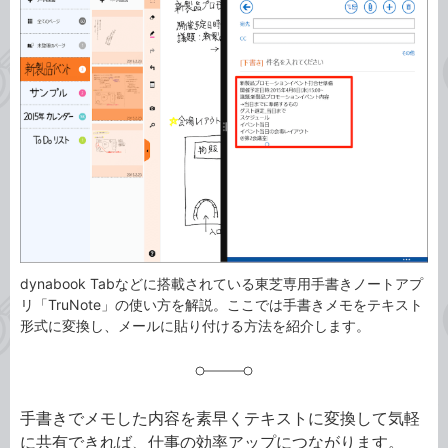
事
テ
タ
ゴ
グ
リ
dynabook Tabなどに搭載されている東芝専用手書きノートアプ
リ「TruNote」の使い方を解説。ここでは手書きメモをテキスト
形式に変換し、メールに貼り付ける方法を紹介します。
手書きでメモした内容を素早くテキストに変換して気軽
に共有できれば、仕事の効率アップにつながります。