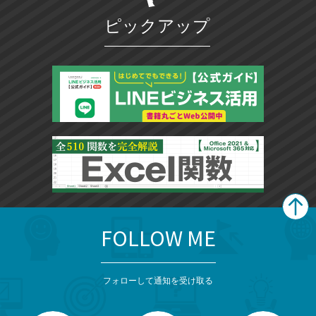
ピックアップ
FOLLOW ME
search
format_list_bulleted
検
カ
検
カ
索
テ
メ
ゴ
索
テ
ニ
リ
フォローして通知を受け取る
ゴ
ュ
ー
ー
一