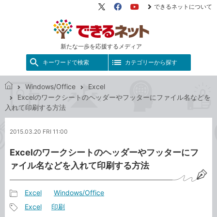
できるネットについて
X（旧
Facebook
YouTube
Twitter）
新たな一歩を応援するメディア
キーワードで検索
カテゴリーから探す
Windows/Office
Excel
で
Excelのワークシートのヘッダーやフッターにファイル名などを
き
入れて印刷する方法
る
ネ
2015.03.20 FRI 11:00
ッ
ト
Excelのワークシートのヘッダーやフッターにフ
ァイル名などを入れて印刷する方法
Excel
Windows/Office
記
Excel
印刷
事
記