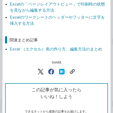
Excelの「ページレイアウトビュー」で印刷時の状態
を見ながら編集する方法
Excelのワークシートのヘッダーやフッターに文字を
挿入する方法
関連まとめ記事
Excel （エクセル）表の作り方、編集方法のまとめ
SHARE
記事をシェアする
リ
X（旧
Facebook
は
ン
Twitter）
で
て
ク
で
シ
な
を
シ
ェ
ブ
この記事が気に入ったら
コ
ェ
ア
ッ
いいね！しよう
ピ
ア
ク
ー
マ
ー
ク
できるネットから最新の記事をお届けします。