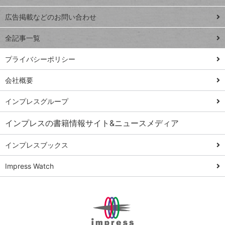
Excel Q&A
close
閉じ
トイアンナ流仕
広告掲載などのお問い合わせ
る
事術
全記事一覧
PowerAutomate
ではじめる業務
プライバシーポリシー
の完全自動化
会社概要
AI議事録作成術
Windows 11
インプレスグループ
Q&A
インプレスの書籍情報サイト&ニュースメディア
Teams踏み込み
活用術
インプレスブックス
Excel講師の仕事
Impress Watch
術
エクセル時短
パワポ時短
Windows Tips