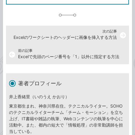
に
追
加
次の記事
arrow_forward
Excelのワークシートのヘッダーに画像を挿入する方法
前の記事
arrow_back
Excelで先頭のページ番号を「1」以外に指定する方法
著者プロフィール
井上香緒里（いのうえ かおり）
東京都生まれ、神奈川県在住。テクニカルライター。SOHO
のテクニカルライターチーム「チーム・モーション」を立ち
上げ、IT書籍や雑誌の執筆、Webコンテンツの執筆を中心に
活動中。また、都内の短大で「情報処理」の非常勤講師を担
当している。