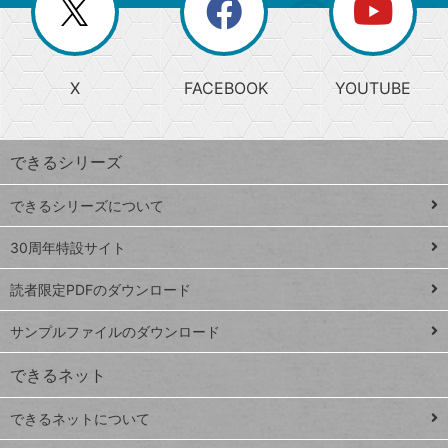
閉
を
ー
じ
閉
か
る
じ
る
search
ら
急
X
FACEBOOK
YOUTUBE
探
上
検
昇
索
す
ワ
できるシリーズ
ー
ド
できるシリーズについて
Google
ト
スプレ
ッ
30周年特設サイト
ッドシ
プ
読者限定PDFのダウンロード
ート
ペ
iPhone
ー
サンプルファイルのダウンロード
VLOOKUP
ジ
できるネット
連載
できるネットについて
Excel Q&A
close