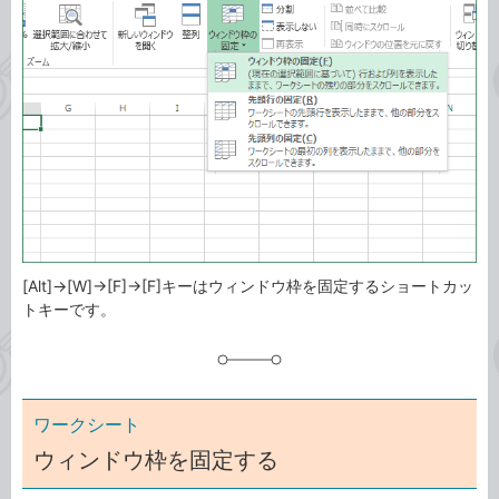
ゴ
グ
リ
[Alt]→[W]→[F]→[F]キーはウィンドウ枠を固定するショートカッ
トキーです。
ワークシート
ウィンドウ枠を固定する