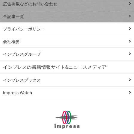
閉じ
トイアンナ流仕
広告掲載などのお問い合わせ
る
事術
全記事一覧
PowerAutomate
ではじめる業務
プライバシーポリシー
の完全自動化
会社概要
AI議事録作成術
Windows 11
インプレスグループ
Q&A
インプレスの書籍情報サイト&ニュースメディア
Teams踏み込み
活用術
インプレスブックス
Excel講師の仕事
Impress Watch
術
エクセル時短
パワポ時短
Windows Tips
神保町ペロリ旅