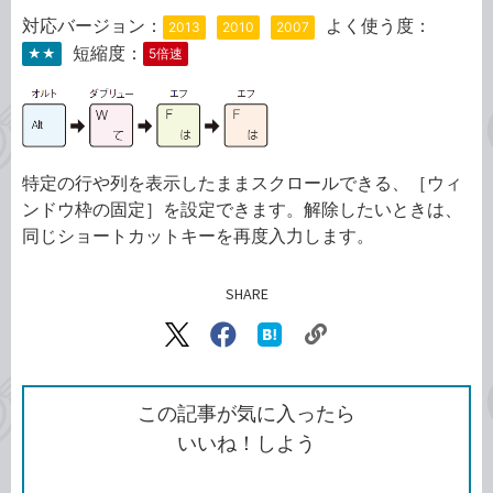
対応バージョン：
よく使う度：
2013
2010
2007
短縮度：
★★
5倍速
特定の行や列を表示したままスクロールできる、［ウィ
ンドウ枠の固定］を設定できます。解除したいときは、
同じショートカットキーを再度入力します。
SHARE
記事をシェアする
リ
X（旧
Facebook
は
ン
Twitter）
で
て
ク
で
シ
な
を
シ
ェ
ブ
この記事が気に入ったら
コ
ェ
ア
ッ
いいね！しよう
ピ
ア
ク
ー
マ
ー