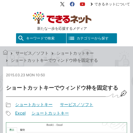
できるネットについて
X（旧
Facebook
YouTube
Twitter）
新たな一歩を応援するメディア
キーワードで検索
カテゴリーから探す
サービス／ソフト
ショートカットキー
で
ショートカットキーでウィンドウ枠を固定する
き
る
2015.03.23 MON 10:50
ネ
ッ
ショートカットキーでウィンドウ枠を固定する
ト
ショートカットキー
サービス／ソフト
記
Excel
ショートカットキー
事
記
カ
事
テ
タ