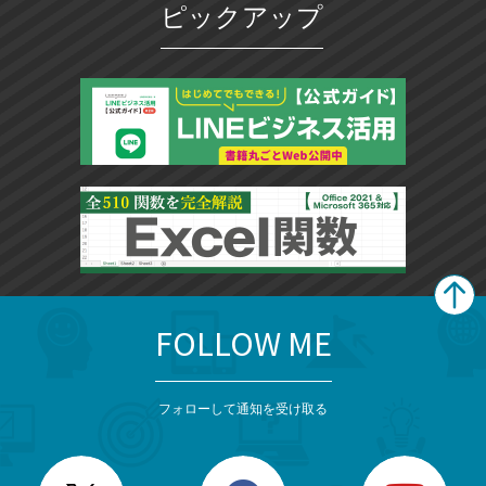
ピックアップ
FOLLOW ME
search
format_list_bulleted
検
カ
検
カ
索
テ
メ
ゴ
索
テ
ニ
リ
フォローして通知を受け取る
ゴ
ュ
ー
ー
一
リ
を
覧