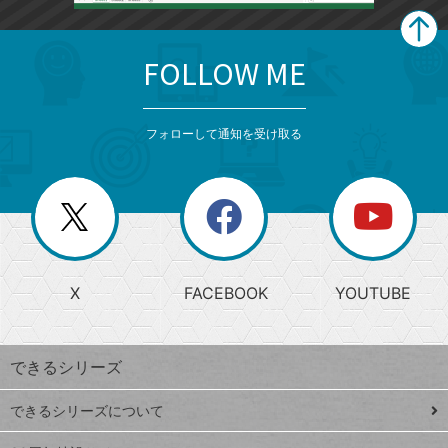
FOLLOW ME
search
format_list_bulleted
検
カ
検
カ
索
テ
メ
ゴ
索
テ
ニ
リ
フォローして通知を受け取る
ゴ
ュ
ー
ー
一
リ
を
覧
閉
を
ー
じ
閉
か
る
じ
る
search
ら
急
X
FACEBOOK
YOUTUBE
探
上
検
昇
索
す
ワ
できるシリーズ
ー
ド
できるシリーズについて
Google
ト