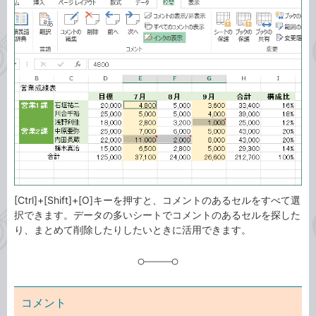
事
テ
タ
ゴ
グ
リ
[Ctrl]+[Shift]+[O]キーを押すと、コメントのあるセルをすべて選
択できます。データの多いシートでコメントのあるセルを探した
り、まとめて削除したりしたいときに活用できます。
コメント