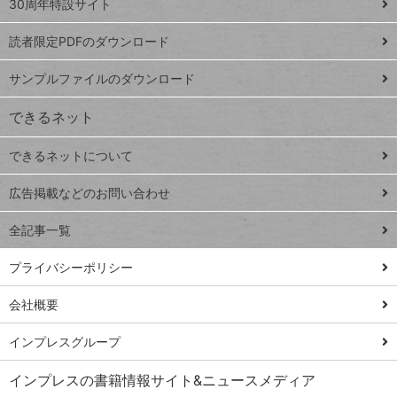
スプレ
ッ
30周年特設サイト
ッドシ
プ
読者限定PDFのダウンロード
ート
ペ
iPhone
ー
サンプルファイルのダウンロード
VLOOKUP
ジ
できるネット
連載
できるネットについて
Excel Q&A
close
閉じ
トイアンナ流仕
広告掲載などのお問い合わせ
る
事術
全記事一覧
PowerAutomate
ではじめる業務
プライバシーポリシー
の完全自動化
会社概要
AI議事録作成術
Windows 11
インプレスグループ
Q&A
インプレスの書籍情報サイト&ニュースメディア
Teams踏み込み