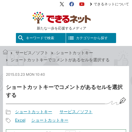
できるネットについて
X（旧
Facebook
YouTube
Twitter）
新たな一歩を応援するメディア
キーワードで検索
カテゴリーから探す
サービス／ソフト
ショートカットキー
で
ショートカットキーでコメントがあるセルを選択する
き
る
2015.03.23 MON 10:40
ネ
ッ
ショートカットキーでコメントがあるセルを選択
ト
する
ショートカットキー
サービス／ソフト
記
Excel
ショートカットキー
事
記
カ