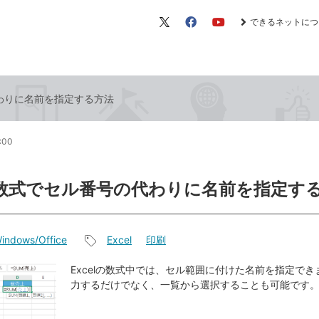
できるネットにつ
X（旧
Facebook
YouTube
Twitter）
代わりに名前を指定する方法
1:00
lの数式でセル番号の代わりに名前を指定す
indows/Office
Excel
印刷
記
事
Excelの数式中では、セル範囲に付けた名前を指定で
力するだけでなく、一覧から選択することも可能です
タ
グ