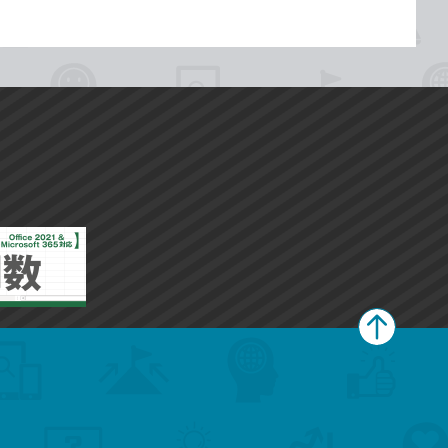
ペ
ー
ジ
上
部
へ