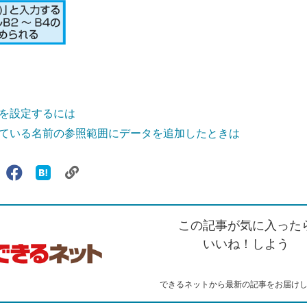
を設定するには
ている名前の参照範囲にデータを追加したときは
リ
X（旧
Facebook
は
ェアする
ン
witter）
で
て
ク
で
シ
な
を
シ
ェ
ブ
この記事が気に入った
コ
ェ
ア
ッ
ピ
ア
ク
いいね！しよう
ー
マ
ー
ク
できるネットから最新の記事をお届け
に
追