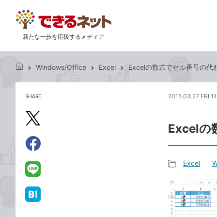
新たな一歩を応援するメディア
Windows/Office
Excel
Excelの数式でセル番号の
で
き
る
SHARE
2015.03.27 FRI 1
記
ネ
事
ッ
を
X（旧
ト
Exce
シ
Twitter）
ェ
で
ア
Facebook
す
シ
で
Excel
W
る
ェ
記
シ
LINE
ア
事
ェ
で
カ
ア
送
は
テ
る
て