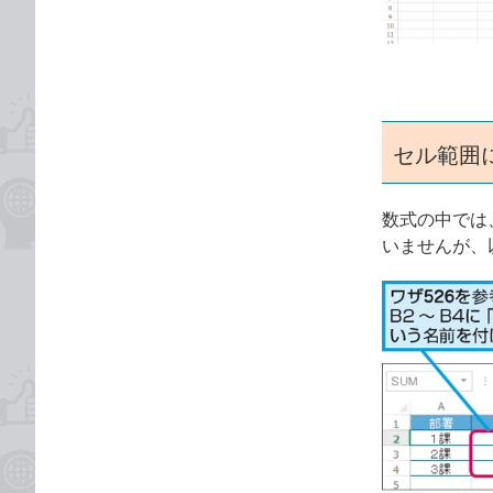
ゴ
な
リ
ブ
ッ
ク
マ
ー
セル範囲
ク
に
数式の中では
追
いませんが、
加