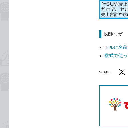
関連ワザ
セルに名前
数式で使っ
SHARE
記事をシ
T