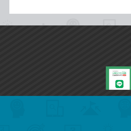
search
format_list_bulleted
検
カ
検
カ
索
テ
メ
ゴ
索
テ
ニ
リ