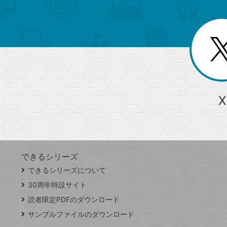
ュ
ー
ゴ
ー
一
を
覧
リ
閉
を
じ
閉
ー
る
じ
る
か
ら
急上昇ワード
X
探
Googleスプレッドシート
iPhone
VLOOKUP
す
できるシリーズ
close
できるシリーズについて
閉
ト
じ
ッ
30周年特設サイト
る
プ
読者限定PDFのダウンロード
ペ
サンプルファイルのダウンロード
ー