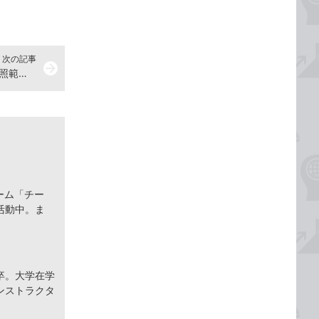
次の記事
arrow_forward
Excelの数式で使っている名前の参照範囲を変更する方法
ーム「チー
活動中。ま
卒。大学在学
ンストラクタ