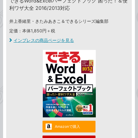
できるWord&Excelパーフェクトブック 困った！＆便
利ワザ大全 2016/2013対応
井上香緒里・きたみあきこ＆できるシリーズ編集部
定価：本体1,850円＋税
インプレスの商品ページを見る
Amazonで購入