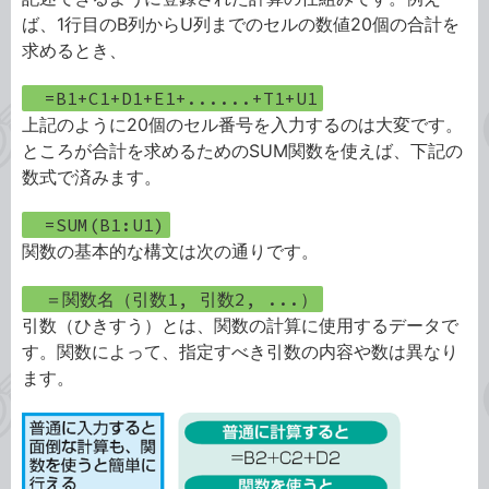
ば、1行目のB列からU列までのセルの数値20個の合計を
求めるとき、
=B1+C1+D1+E1+......+T1+U1
上記のように20個のセル番号を入力するのは大変です。
ところが合計を求めるためのSUM関数を使えば、下記の
数式で済みます。
=SUM(B1:U1)
関数の基本的な構文は次の通りです。
＝関数名（引数1, 引数2, ...）
引数（ひきすう）とは、関数の計算に使用するデータで
す。関数によって、指定すべき引数の内容や数は異なり
ます。