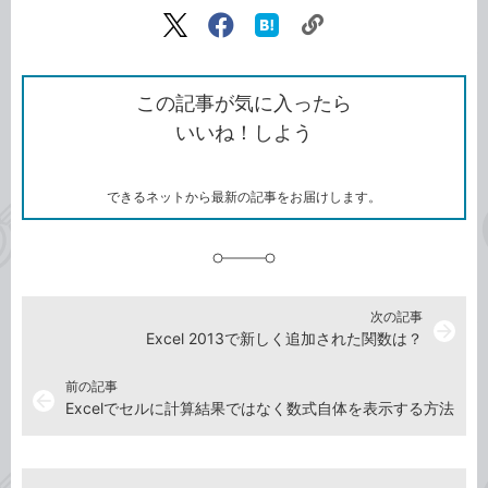
記事をシェアする
リ
X（旧
Facebook
は
ン
Twitter）
で
て
ク
で
シ
な
を
シ
ェ
ブ
この記事が気に入ったら
コ
ェ
ア
ッ
いいね！しよう
ピ
ア
ク
ー
マ
ー
ク
できるネットから最新の記事をお届けします。
に
追
加
次の記事
arrow_forward
Excel 2013で新しく追加された関数は？
前の記事
arrow_back
Excelでセルに計算結果ではなく数式自体を表示する方法