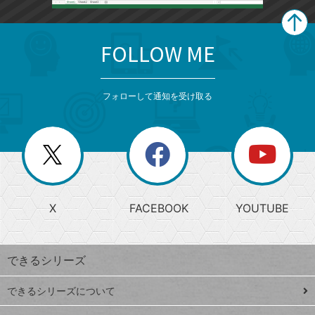
FOLLOW ME
search
format_list_bulleted
検
カ
検
カ
索
テ
メ
ゴ
索
テ
ニ
リ
フォローして通知を受け取る
ゴ
ュ
ー
ー
一
リ
を
覧
閉
を
ー
じ
閉
か
る
じ
る
search
ら
急
X
FACEBOOK
YOUTUBE
探
上
検
昇
索
す
ワ
できるシリーズ
ー
ド
できるシリーズについて
Google
ト