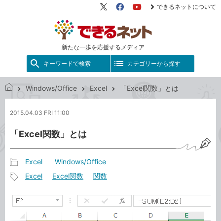
できるネットについて
X（旧
Facebook
YouTube
Twitter）
新たな一歩を応援するメディア
キーワードで検索
カテゴリーから探す
Windows/Office
Excel
「Excel関数」とは
で
き
2015.04.03 FRI 11:00
る
ネ
「Excel関数」とは
ッ
ト
Excel
Windows/Office
記
Excel
Excel関数
関数
事
記
カ
事
テ
タ
ゴ
グ