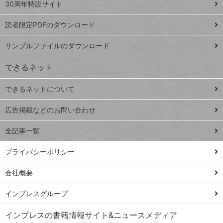
スプレ
ッ
30周年特設サイト
ッドシ
プ
読者限定PDFのダウンロード
ート
ペ
iPhone
ー
サンプルファイルのダウンロード
VLOOKUP
ジ
できるネット
連載
できるネットについて
Excel Q&A
close
閉じ
トイアンナ流仕
広告掲載などのお問い合わせ
る
事術
全記事一覧
PowerAutomate
ではじめる業務
プライバシーポリシー
の完全自動化
会社概要
AI議事録作成術
Windows 11
インプレスグループ
Q&A
インプレスの書籍情報サイト&ニュースメディア
Teams踏み込み